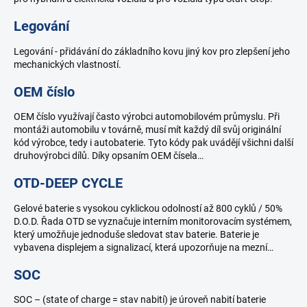
Legování
Legování - přidávání do základního kovu jiný kov pro zlepšení jeho
mechanických vlastností.
OEM číslo
OEM číslo využívají často výrobci automobilovém průmyslu. Při
montáži automobilu v továrně, musí mít každý díl svůj originální
kód výrobce, tedy i autobaterie. Tyto kódy pak uvádějí všichni další
druhovýrobci dílů. Díky opsaním OEM čísela…
OTD-DEEP CYCLE
Gelové baterie s vysokou cyklickou odolností až 800 cyklů / 50%
D.O.D. Řada OTD se vyznačuje interním monitorovacím systémem,
který umožňuje jednoduše sledovat stav baterie. Baterie je
vybavena displejem a signalizací, která upozorňuje na mezní…
SOC
SOC – (state of charge = stav nabití) je úroveň nabití baterie