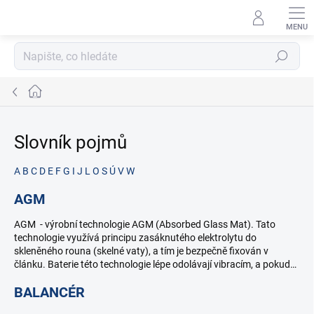
Přejít
na
obsah
Hledat
Domů
Slovník pojmů
A
B
C
D
E
F
G
I
J
L
O
S
Ú
V
W
V
AGM
ý
AGM - výrobní technologie AGM (Absorbed Glass Mat). Tato
p
technologie využívá principu zasáknutého elektrolytu do
i
skleněného rouna (skelné vaty), a tím je bezpečně fixován v
s
článku. Baterie této technologie lépe odolávají vibracím, a pokud…
s
l
BALANCÉR
o