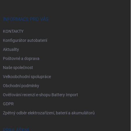
p
a
r
t
v
í
INFORMACE PRO VÁS
k
y
KONTAKTY
v
ý
Konfigurátor autobaterií
p
i
Aktuality
s
Poštovné a doprava
u
Naše společnost
Velkoobchodní spolupráce
Obchodní podmínky
Ověřování recenzí e-shopu Battery Import
GDPR
Zpětný odběr elektrozařízení, baterií a akumulátorů
PŘIHLÁŠENÍ