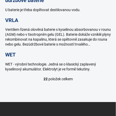
údržbové baterie
U baterie je třeba doplňovat destilovanou vodu.
VRLA
Ventilem řízená olověná baterie s kyselinou absorbovanou v rounu
(AGM) nebo v tixotropním gelu (GEL). Baterie dokáže vzniklé plyny
rekombinovat na kapalinu, která se opětovně zasakuje do rouna
nebo gelu. Bezúdržbové baterie s možností trvalého…
WET
WET - výrobní technologie. Jedná se o klasický zaplavený
kyselinový akumulátor. Elektrolyt je ve formě tekutiny.
22
položek celkem
O
v
l
á
d
Z
a
á
c
p
í