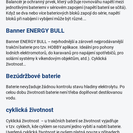
Balancér je ochranný prvek, který udržuje rovnováhu napětí mezi
v
jednotlivými bateriemi v sériovém zapojení (napětí baterií se sčítá).
n
Když se dva nebo více bateriových bloků zapojí do série, napětí
í
bloků při nabíjení i vybíjení může být různé.…
k
o
Banner ENERGY BULL
v
ý
Banner ENERGY BULL – nejvhodnější a zároveň nejprodávanější
trakční baterie pro tzv. HOBBY aplikace. Ideální pro pohony
c
lodních elektromotorů, do karavanů pro napájení spotřebičů, pro
h
solární systémy k víkendovým objektům, atd.). Cyklická
p
životnost…
o
j
Bezúdržbové baterie
m
Baterie nevyžaduje žádnou kontrolu stavu hladiny elektrolytu. Po
ů
celou dobu životnosti baterie není třeba doplňovat destilovanou
vodu.
cyklická životnost
Cyklická životnost – u trakčních baterií se životnost vyjadřuje
v tzv. cyklech, kde cyklem se rozumí jedno vybití a nabití baterie.
Uvedená cyklická životnost je ovšem platná pouze v případech,