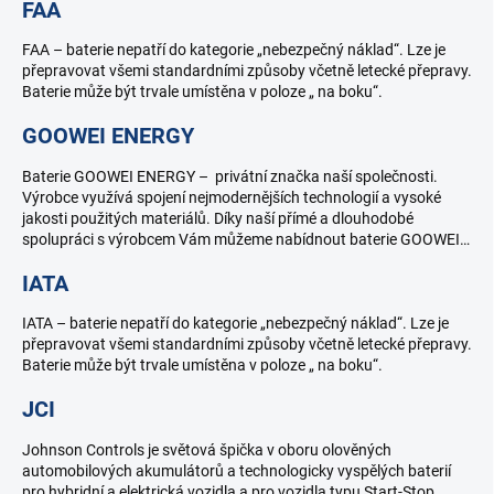
FAA
FAA – baterie nepatří do kategorie „nebezpečný náklad“. Lze je
přepravovat všemi standardními způsoby včetně letecké přepravy.
Baterie může být trvale umístěna v poloze „ na boku“.
GOOWEI ENERGY
Baterie GOOWEI ENERGY – privátní značka naší společnosti.
Výrobce využívá spojení nejmodernějších technologií a vysoké
jakosti použitých materiálů. Díky naší přímé a dlouhodobé
spolupráci s výrobcem Vám můžeme nabídnout baterie GOOWEI…
IATA
IATA – baterie nepatří do kategorie „nebezpečný náklad“. Lze je
přepravovat všemi standardními způsoby včetně letecké přepravy.
Baterie může být trvale umístěna v poloze „ na boku“.
JCI
Johnson Controls je světová špička v oboru olověných
automobilových akumulátorů a technologicky vyspělých baterií
pro hybridní a elektrická vozidla a pro vozidla typu Start-Stop.