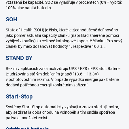
vztažená ke kapacitě. SOC se vyjadřuje v procentech (0% = vybitá;
100% plně nabitá baterie).
SOH
State of Health (SOH) je číslo, které je zjednodušeně definováno
jako poměr aktuální kapacity článku (například změřené pomocí
vybíjecí zkoušky) ku celkové katalogové kapacitě článku. Pro nový
článek by mělo dosahovat hodnoty 1, respektive 100 %.…
STAND BY
Režim v aplikacích záložních zdrojů UPS / EZS / EPS atd.. Baterie
je udržována stálým dobíjením (napětí 13.6 – 13.8V)
v pohotovostním režimu. V případě výpadku energie pak baterie
dodává potřebnou energii konkrétním zařízení.
Start-Stop
Systémy Start-Stop automaticky vypínají a znovu startují motor,
aby se zkrátila doba chodu na volnoběh a tím snížila spotřeba
paliva a množství emisí.