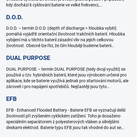
kdy dochází k cyklování baterie ve velké frekvenci,…
D.O.D.
D.O.D. – termín D.O.D. (depth of discharge = hloubka vybití)
pomáhá vyjádřit orientační životnost trakčních baterií. Hloubka
vybíjení má u těchto baterií zásadní vliv na jejich celkovou
životnost. Obecně lze říci, že čím hlouběji budeme baterii…
DUAL PURPOSE
DUAL PURPOSE – termín DUAL PURPOSE (tedy dvojí využití) se
používá u tzv. hybridních baterií, které jsou výrobcem určené pro
aplikace, kde se baterie využívá jednak pro startování motorů, ale
zároveň i pro napájení spotřebičů. Nejčastěji jsou tyto…
EFB
EFB - Enhanced Flooded Battery - Baterie EFB se vyznačují delší
životností při zvýšeném cyklickém zatížení. Toho je dosaženo
speciálním separátorem z polyesterových vláken a silnějšími
deskami elektrod. Baterie typu EFB jsou tak vhodné do aut se…