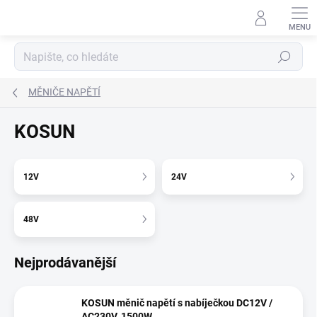
Přejít
na
obsah
Hledat
MĚNIČE NAPĚTÍ
KOSUN
12V
24V
48V
Nejprodávanější
KOSUN měnič napětí s nabíječkou DC12V /
AC230V, 1500W