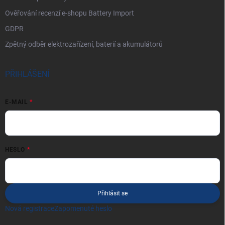
Ověřování recenzí e-shopu Battery Import
GDPR
Zpětný odběr elektrozařízení, baterií a akumulátorů
PŘIHLÁŠENÍ
E-MAIL
HESLO
Přihlásit se
Nová registrace
Zapomenuté heslo