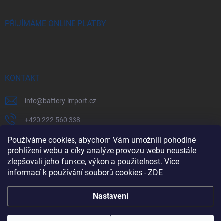
PŘIJÍMÁME ONLINE PLATBY
KONTAKT
info
@
battery-import.cz
+420 222 560 338
+420 774 969 705
Používáme cookies, abychom Vám umožnili pohodlné
prohlížení webu a díky analýze provozu webu neustále
zlepšovali jeho funkce, výkon a použitelnost. Více
informací k používání souborů cookies
-
ZDE
Zboží.cz
Heureka.cz
Battery Import SK
REKLAMACE
Nastavení