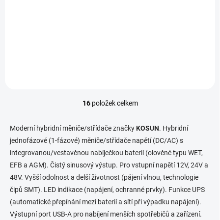
1000W
3 817 Kč
Do košíku
3 154,55 Kč bez DPH
KOSUN – spolehlivé měniče vysoké kvality s...
16
položek celkem
O
v
l
Moderní hybridní měniče/střídače značky
KOSUN
. Hybridní
á
jednofázové (1-fázové) měniče/střídače napětí (DC/AC) s
d
integrovanou/vestavěnou nabíječkou baterií (olověné typu WET,
a
c
EFB a AGM). Čistý sinusový výstup. Pro vstupní napětí 12V, 24V a
í
48V. Vyšší odolnost a delší životnost (pájení vlnou, technologie
p
čipů SMT). LED indikace (napájení, ochranné prvky). Funkce UPS
r
v
(automatické přepínání mezi baterií a sítí při výpadku napájení).
k
Výstupní port USB-A pro nabíjení menších spotřebičů a zařízení.
y