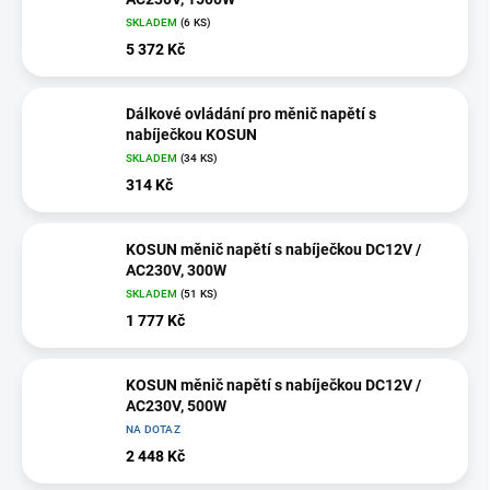
SKLADEM
(
6 KS
)
5 372 Kč
Dálkové ovládání pro měnič napětí s
nabíječkou KOSUN
SKLADEM
(
34 KS
)
314 Kč
KOSUN měnič napětí s nabíječkou DC12V /
AC230V, 300W
SKLADEM
(
51 KS
)
1 777 Kč
KOSUN měnič napětí s nabíječkou DC12V /
AC230V, 500W
NA DOTAZ
2 448 Kč