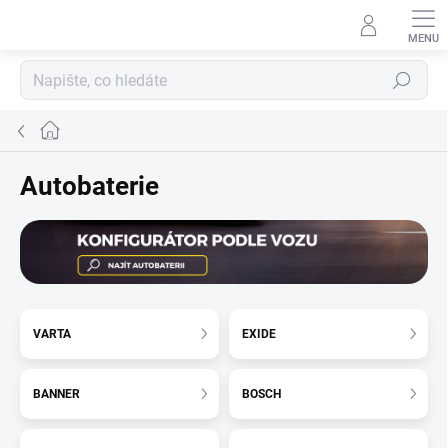
Přejít
na
obsah
Hledat
Domů
Autobaterie
VARTA
EXIDE
BANNER
BOSCH