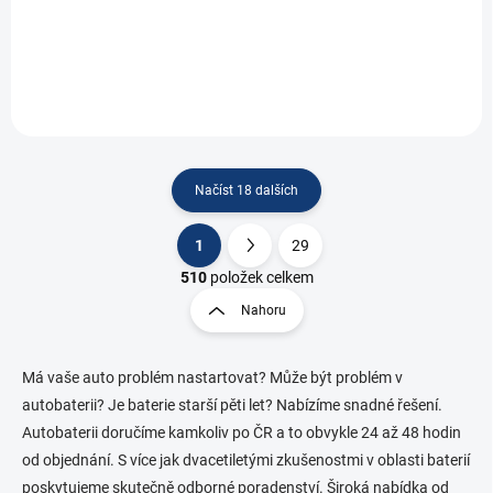
1 301,65 Kč bez DPH
Goowei Energy START74 - napětí 12V, kapacita...
Načíst 18 dalších
1
29
O
S
v
t
510
položek celkem
l
r
Nahoru
á
á
d
n
a
k
c
Má vaše auto problém nastartovat? Může být problém v
o
í
autobaterii? Je baterie starší pěti let? Nabízíme snadné řešení.
p
v
Autobaterii doručíme kamkoliv po ČR a to obvykle 24 až 48 hodin
r
á
od objednání. S více jak dvacetiletými zkušenostmi v oblasti baterií
v
n
k
poskytujeme skutečně odborné poradenství. Široká nabídka od