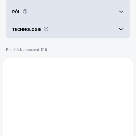
?
PÓL
?
TECHNOLOGIE
Položek k zobrazení:
510
V
ý
E5065
p
i
s
p
r
o
d
u
k
t