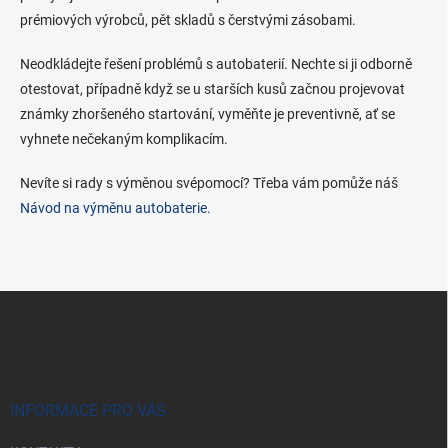
í
y
prémiových výrobců, pět skladů s čerstvými zásobami.
v
ý
Neodkládejte řešení problémů s autobaterií. Nechte si ji odborně
p
i
otestovat, případně když se u starších kusů začnou projevovat
s
známky zhoršeného startování, vyměňte je preventivně, ať se
u
vyhnete nečekaným komplikacím.
Nevíte si rady s výměnou svépomocí? Třeba vám pomůže náš
Návod na výměnu autobaterie.
Z
á
p
a
t
í
INFORMACE PRO VÁS