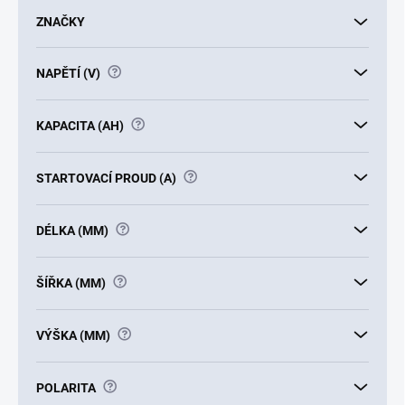
u
ZNAČKY
k
t
?
NAPĚTÍ (V)
ů
?
KAPACITA (AH)
?
STARTOVACÍ PROUD (A)
?
DÉLKA (MM)
?
ŠÍŘKA (MM)
?
VÝŠKA (MM)
?
POLARITA