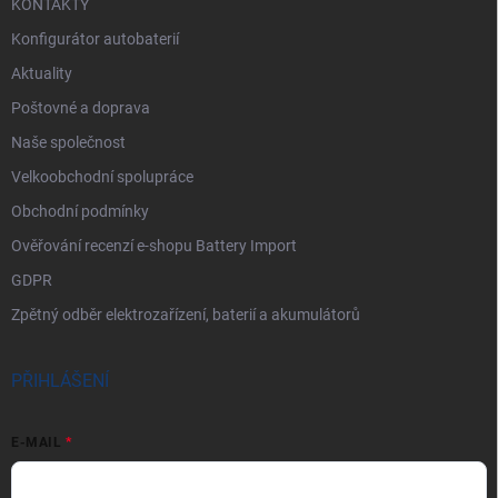
KONTAKTY
Konfigurátor autobaterií
Aktuality
Poštovné a doprava
Naše společnost
Velkoobchodní spolupráce
Obchodní podmínky
Ověřování recenzí e-shopu Battery Import
GDPR
Zpětný odběr elektrozařízení, baterií a akumulátorů
PŘIHLÁŠENÍ
E-MAIL