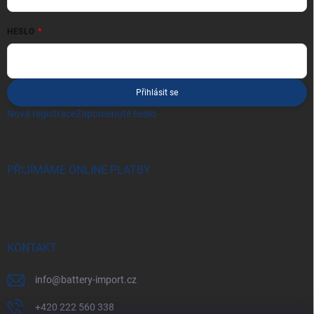
HESLO
Přihlásit se
Nová registrace
Zapomenuté heslo
PŘIJÍMÁME ONLINE PLATBY
KONTAKT
info
@
battery-import.cz
+420 222 560 338