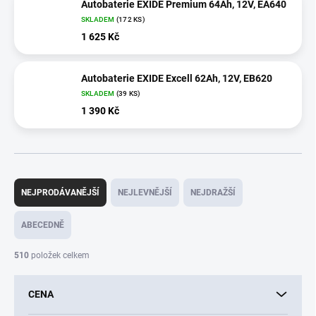
Autobaterie EXIDE Premium 64Ah, 12V, EA640
SKLADEM
(
172 KS
)
1 625 Kč
Autobaterie EXIDE Excell 62Ah, 12V, EB620
SKLADEM
(
39 KS
)
1 390 Kč
Ř
a
NEJPRODÁVANĚJŠÍ
NEJLEVNĚJŠÍ
NEJDRAŽŠÍ
z
e
ABECEDNĚ
n
í
510
položek celkem
p
r
CENA
o
d