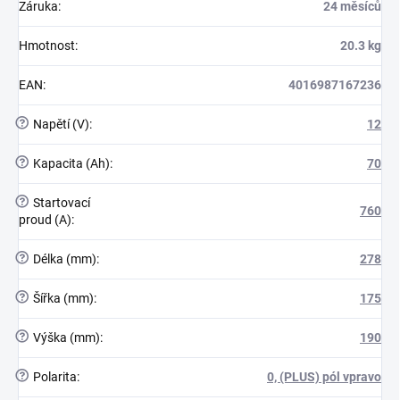
Záruka
:
24 měsíců
Hmotnost
:
20.3 kg
EAN
:
4016987167236
?
Napětí (V)
:
12
?
Kapacita (Ah)
:
70
?
Startovací
760
proud (A)
:
?
Délka (mm)
:
278
?
Šířka (mm)
:
175
?
Výška (mm)
:
190
?
Polarita
:
0, (PLUS) pól vpravo