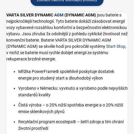
VARTA SILVER DYNAMIC
AGM
(DYNAMIC AGM)
jsou baterie s
nejpokročilejší technologií. Tyto baterie dokáží zásobovat energií
vozy vybavené rozsáhlou komfortní a bezpečnostní elektronickou
výbavu. Jsou zhruba 3x odolnější z pohledu cyklické životnost než
konvenční baterie. Baterie VARTA SILVER DYNAMIC AGM
(DYNAMIC AGM) se skvěle hodí pro pokročilé systémy
Start-Stop
,
v nichž se baterie musí rychle dobíjet energií ze systému
rekuperace brzdné energie.
Mřížka PowerFrame® spolehlivě poskytuje dostatek
energie pro studený start a dlouhodobý výkon
Vyrobeno v Německu: vyvinuto a vyrobeno podle nejvyšších
standardů kvality
Čistá výroba – o 20% nižší spotřeba energie a o 20% nižší
emise skleníkových plynů
Recyklační program ecosteps® – šetří zdroje a tím chrání
životní prostředí