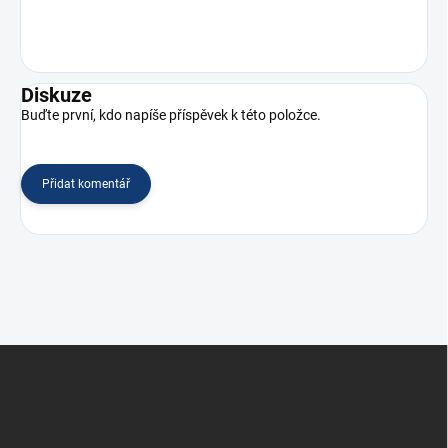
Diskuze
Buďte první, kdo napíše příspěvek k této položce.
Přidat komentář
Z
á
p
a
t