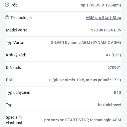
?
Pól
:
Typ 1 (PLUS Ø 19,5mm)
?
Technologie
:
AGM pro Start-Stop
Model Varta
:
570 901 076 D85
Typ Varta
:
SILVER Dynamic AGM (DYNAMIC AGM)
Krátký kód
:
A7 (E39)
DIN číslo
:
570901
Pól
:
1, (plus průměr 19.5, mínus průměr 17.9)
Typ uchycení
:
B13
Typ
:
bezúdržbový
Speciální
pro vozy se START-STOP, technologie AGM
vlastnosti
: