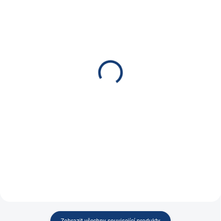
SKLADEM
NA DOTAZ
Výměna START-STOP
LOKITHOR Startovací
autobaterie JESENICE /
zdroj s kompresorem
BRNO
JA301 PRO + pouzdro
490 Kč
3 772 Kč
404,96 Kč bez DPH
3 117,36 Kč bez DPH
Do košíku
Do košíku
Výměny provádíme v Jesenici u
Startovací zdroj, špičkový proud
Prahy nebo Brně a...
2500A,...
Zobrazit všechny související produkty