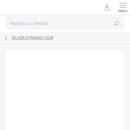
Přejít
na
obsah
Hledat
SILVER DYNAMIC AGM
ZNAČKA:
VARTA