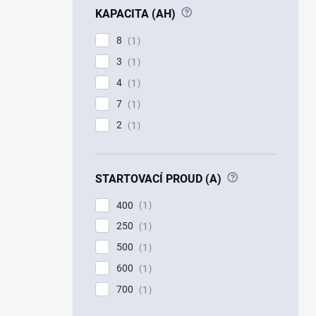
?
KAPACITA (AH)
8
1
3
1
4
1
7
1
2
1
?
STARTOVACÍ PROUD (A)
400
1
250
1
500
1
600
1
700
1