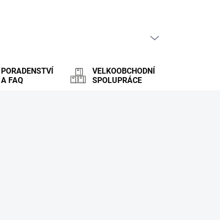
PRÁZDNÝ KOŠÍK
NÁKUPNÍ
KOŠÍK
PORADENSTVÍ
VELKOOBCHODNÍ
A FAQ
SPOLUPRÁCE