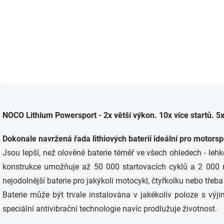
Lithiová (LiFePO4) baterie
Lithiová (LiFePO4) bate
NOCO Powersport...
NOCO Powersport...
O
v
NOCO Lithium Powersport - 2x větší výkon. 10x více startů. 5x 
l
á
d
Dokonale navržená řada lithiových baterií ideální pro motorsp
a
Jsou lepší, než olověné baterie téměř ve všech ohledech - lehk
c
í
konstrukce umožňuje až 50 000 startovacích cyklů a 2 000 na
p
nejodolnější baterie pro jakýkoli motocykl, čtyřkolku nebo třeba
r
v
Baterie může být trvale instalována v jakékoliv poloze s výj
k
speciální antivibrační technologie navíc prodlužuje životnost.
y
v