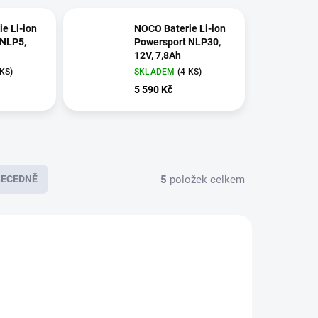
e Li-ion
NOCO Baterie Li-ion
 NLP5,
Powersport NLP30,
12V, 7,8Ah
 KS
)
SKLADEM
(
4 KS
)
5 590 Kč
5
položek celkem
BECEDNĚ
E7510
E7514