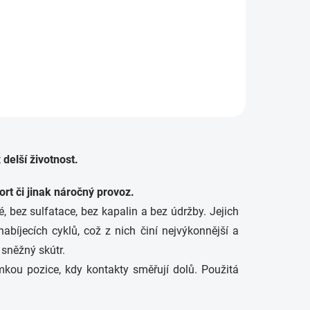
rie
delší životnost.
ort či jinak náročný provoz.
é, bez sulfatace, bez kapalin a bez údržby. Jejich
bíjecích cyklů, což z nich činí nejvýkonnější a
 sněžný skútr.
imkou pozice, kdy kontakty směřují dolů. Použitá