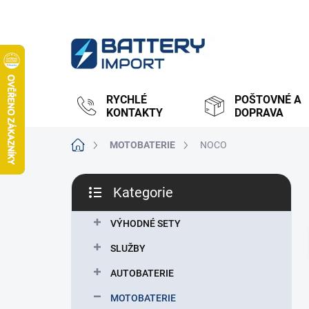
Přejít
na
obsah
RYCHLÉ
POŠTOVNÉ A
KONTAKTY
DOPRAVA
Domů
MOTOBATERIE
NOCO
P
Kategorie
o
Přeskočit
s
kategorie
t
VÝHODNÉ SETY
r
SLUŽBY
a
n
AUTOBATERIE
n
MOTOBATERIE
í