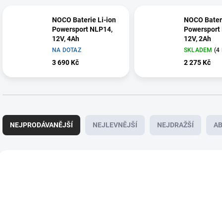
NOCO Baterie Li-ion
NOCO Bateri
Powersport NLP14,
Powersport
12V, 4Ah
12V, 2Ah
NA DOTAZ
SKLADEM
(
4
3 690 Kč
2 275 Kč
Ř
a
NEJPRODÁVANĚJŠÍ
NEJLEVNĚJŠÍ
NEJDRAŽŠÍ
A
z
e
n
V
í
ý
E7512
p
p
r
i
o
s
d
p
u
r