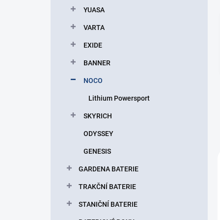
p
YUASA
a
n
VARTA
e
EXIDE
l
BANNER
NOCO
Lithium Powersport
SKYRICH
ODYSSEY
GENESIS
GARDENA BATERIE
TRAKČNÍ BATERIE
STANIČNÍ BATERIE