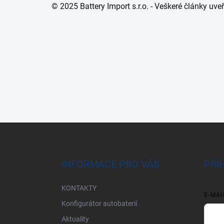
© 2025 Battery Import s.r.o. - Veškeré články uv
Z
á
p
a
INFORMACE PRO VÁS
PŘI
t
í
KONTAKTY
E-MAI
Konfigurátor autobaterií
Aktuality