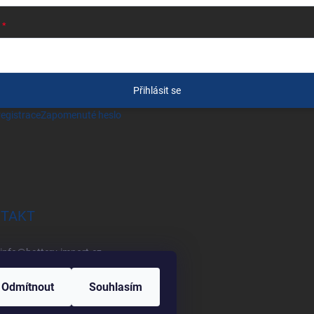
Přihlásit se
egistrace
Zapomenuté heslo
TAKT
info
@
battery-import.cz
+420 222 560 338
Odmítnout
Souhlasím
+420 774 969 705