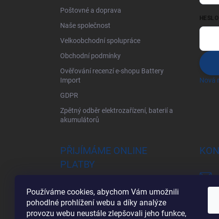
Poštovné a doprava
HESLO
Naše společnost
Velkoobchodní spolupráce
Obchodní podmínky
Ověřování recenzí e-shopu Battery
Import
Nová r
GDPR
Zpětný odběr elektrozařízení, baterií a
akumulátorů
PŘIJÍMÁME ONLINE
KON
PLATBY
Používáme cookies, abychom Vám umožnili
pohodlné prohlížení webu a díky analýze
provozu webu neustále zlepšovali jeho funkce,