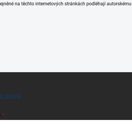
eřejněné na těchto internetových stránkách podléhají autorském
HLÁŠENÍ
L