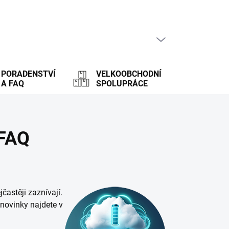
PRÁZDNÝ KOŠÍK
NÁKUPNÍ
KOŠÍK
PORADENSTVÍ
VELKOOBCHODNÍ
A FAQ
SPOLUPRÁCE
 FAQ
častěji zaznívají.
 novinky najdete v