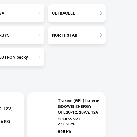
SA
ULTRACELL
RSYS
NORTHSTAR
LOTRON packy
Trakční (GEL) baterie
GOOWEI ENERGY
, 12V,
OTL20-12, 20Ah, 12V
OČEKÁVÁME
46 KS
)
27.8.2026
895 Kč