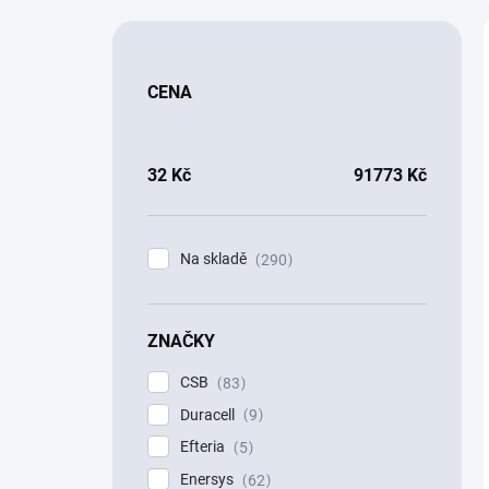
CENA
32
Kč
91773
Kč
Na skladě
290
ZNAČKY
CSB
83
Duracell
9
Efteria
5
Enersys
62