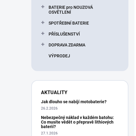
BATERIE pro NOUZOVÁ
OSVĚTLENÍ
SPOTŘEBNÍ BATERIE
PŘÍSLUŠENSTVÍ
DOPRAVA ZDARMA
VÝPRODEJ
AKTUALITY
Jak dlouho se nabíjí motobaterie?
26.2.2026
Nebezpečný náklad v každém batohu:
Co musíte vědět o přepravě lithiových
baterií?
27.1.2026