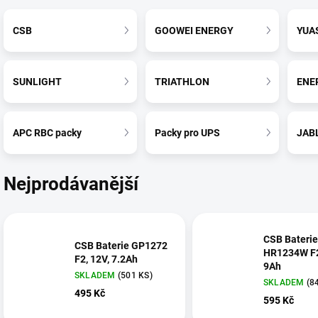
CSB
GOOWEI ENERGY
YUA
SUNLIGHT
TRIATHLON
ENE
APC RBC packy
Packy pro UPS
JAB
Nejprodávanější
CSB Baterie
CSB Baterie GP1272
HR1234W F2
F2, 12V, 7.2Ah
9Ah
SKLADEM
(
501 KS
)
SKLADEM
(
8
495 Kč
595 Kč