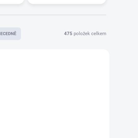
475
položek celkem
BECEDNĚ
E1438
E5957
KLADEM
OČEKÁVÁME 27.8.2026
(
846 KS
)
Trakční (GEL) baterie
234W
GOOWEI ENERGY