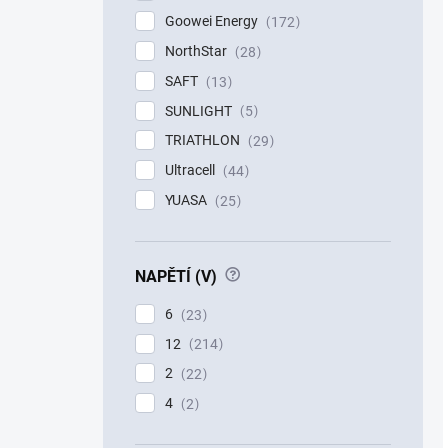
Goowei Energy
172
NorthStar
28
SAFT
13
SUNLIGHT
5
TRIATHLON
29
Ultracell
44
YUASA
25
?
NAPĚTÍ (V)
6
23
12
214
2
22
4
2