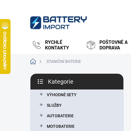
Přejít
na
obsah
RYCHLÉ
POŠTOVNÉ A
KONTAKTY
DOPRAVA
Domů
STANIČNÍ BATERIE
P
Kategorie
o
Přeskočit
s
kategorie
t
VÝHODNÉ SETY
r
SLUŽBY
a
n
AUTOBATERIE
n
MOTOBATERIE
í