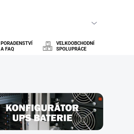
PRÁZDNÝ KOŠÍK
NÁKUPNÍ
KOŠÍK
PORADENSTVÍ
VELKOOBCHODNÍ
A FAQ
SPOLUPRÁCE