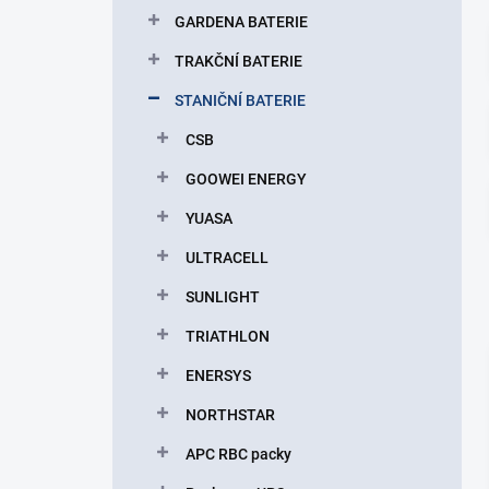
p
GARDENA BATERIE
a
n
TRAKČNÍ BATERIE
e
STANIČNÍ BATERIE
l
CSB
GOOWEI ENERGY
YUASA
ULTRACELL
SUNLIGHT
TRIATHLON
ENERSYS
NORTHSTAR
APC RBC packy