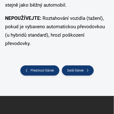
stejně jako běžný automobil.
NEPOUŽÍVEJTE:
Roztahování vozidla (tažení),
pokud je vybaveno automatickou převodovkou
(u hybridů standard), hrozí poškození
převodovky.
Předchozí článek
Další článek
Z
á
p