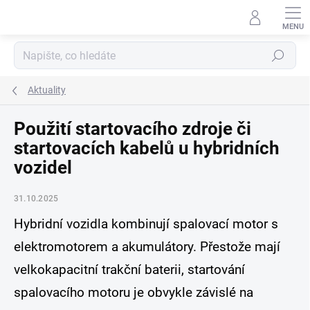
Přejít
na
obsah
Hledat
Aktuality
Použití startovacího zdroje či
startovacích kabelů u hybridních
vozidel
31.10.2025
Hybridní vozidla kombinují spalovací motor s
elektromotorem a akumulátory. Přestože mají
velkokapacitní trakční baterii, startování
spalovacího motoru je obvykle závislé na