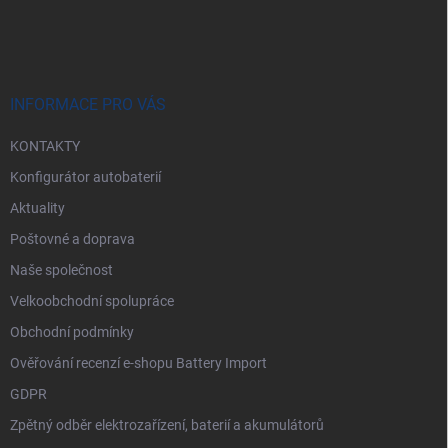
r
á
v
p
k
a
y
t
v
ý
í
INFORMACE PRO VÁS
p
i
KONTAKTY
s
u
Konfigurátor autobaterií
Aktuality
Poštovné a doprava
Naše společnost
Velkoobchodní spolupráce
Obchodní podmínky
Ověřování recenzí e-shopu Battery Import
GDPR
Zpětný odběr elektrozařízení, baterií a akumulátorů