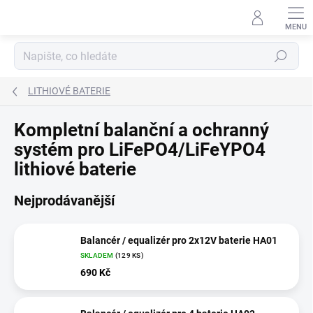
Přejít
na
obsah
Hledat
LITHIOVÉ BATERIE
Kompletní balanční a ochranný
systém pro LiFePO4/LiFeYPO4
lithiové baterie
Nejprodávanější
Balancér / equalizér pro 2x12V baterie HA01
SKLADEM
(
129 KS
)
690 Kč