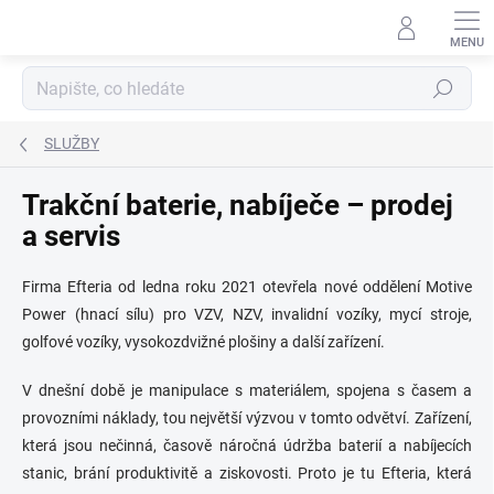
Přejít
na
obsah
Hledat
SLUŽBY
Trakční baterie, nabíječe – prodej
a servis
Firma Efteria od ledna roku 2021 otevřela nové oddělení Motive
Power (hnací sílu) pro VZV, NZV, invalidní vozíky, mycí stroje,
golfové vozíky, vysokozdvižné plošiny a další zařízení.
V dnešní době je manipulace s materiálem, spojena s časem a
provozními náklady, tou největší výzvou v tomto odvětví. Zařízení,
která jsou nečinná, časově náročná údržba baterií a nabíjecích
stanic, brání produktivitě a ziskovosti. Proto je tu Efteria, která