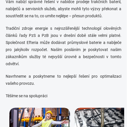
Vám nabízí správné řešení v nabídce prodeje trakčních baterií,
nabíječů a servisních služeb, abyste mohli tyto výzvy překonat a
soustředit se na to, co umíte nejlépe – přesun produktů.
Tradiční zdroje energie s nejrozšířenější technologií olověných
článků řady PzS a PzB jsou v dnešní době stále velmi platné.
Společnost Efteria může dodávat průmyslové baterie a nabíječe
pro jakýkoliv rozpočet. Naším posláním je poskytovat našim
zákazníkům služby té nejvyšší úrovně a bezpečnosti v tomto
odvětví.
Navrhneme a poskytneme to nejlepší řešení pro optimalizaci
vašeho provozu.
Těšíme se na spolupráci