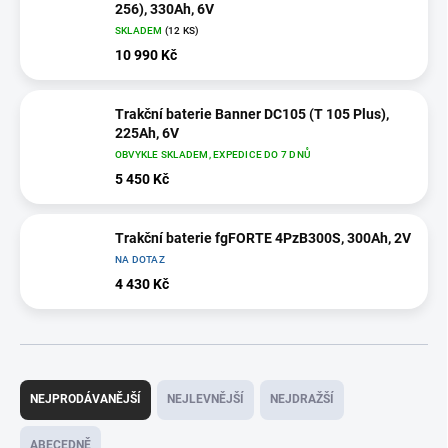
256), 330Ah, 6V
SKLADEM
(
12 KS
)
10 990 Kč
Trakční baterie Banner DC105 (T 105 Plus),
225Ah, 6V
OBVYKLE SKLADEM, EXPEDICE DO 7 DNŮ
5 450 Kč
Trakční baterie fgFORTE 4PzB300S, 300Ah, 2V
NA DOTAZ
4 430 Kč
Ř
a
NEJPRODÁVANĚJŠÍ
NEJLEVNĚJŠÍ
NEJDRAŽŠÍ
z
e
ABECEDNĚ