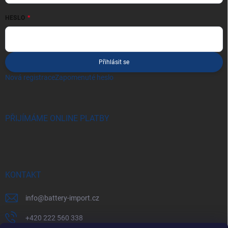
HESLO
Přihlásit se
Nová registrace
Zapomenuté heslo
PŘIJÍMÁME ONLINE PLATBY
KONTAKT
info
@
battery-import.cz
+420 222 560 338