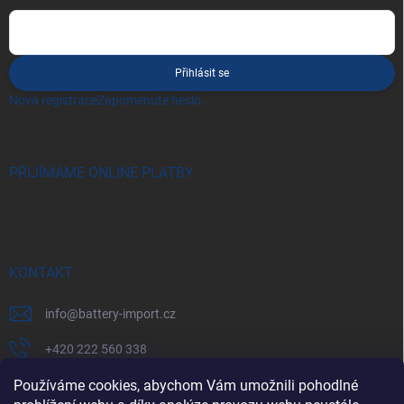
Přihlásit se
Nová registrace
Zapomenuté heslo
PŘIJÍMÁME ONLINE PLATBY
KONTAKT
info
@
battery-import.cz
+420 222 560 338
+420 774 969 705
Používáme cookies, abychom Vám umožnili pohodlné