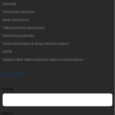
Aktuality
Poštovné a doprava
Naše společnost
Velkoobchodní spolupráce
Obchodní podmínky
Ověřování recenzí e-shopu Battery Import
GDPR
Zpětný odběr elektrozařízení, baterií a akumulátorů
PŘIHLÁŠENÍ
E-MAIL
HESLO