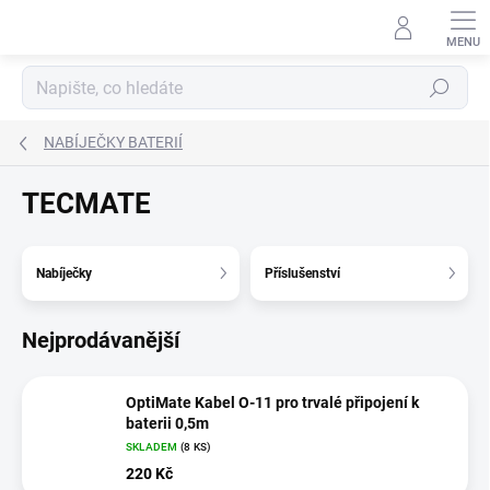
Přejít
na
obsah
Hledat
NABÍJEČKY BATERIÍ
TECMATE
Nabíječky
Příslušenství
Nejprodávanější
OptiMate Kabel O-11 pro trvalé připojení k
baterii 0,5m
SKLADEM
(
8 KS
)
220 Kč