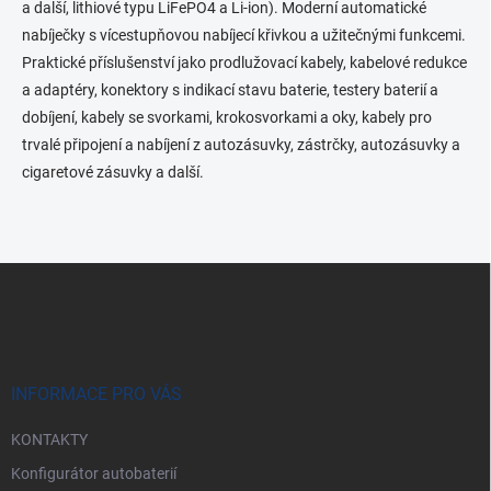
a další, lithiové typu LiFePO4 a Li-ion).
Moderní automatické
ý
p
nabíječky s vícestupňovou nabíjecí křivkou a užitečnými funkcemi.
i
Praktické příslušenství jako prodlužovací kabely, kabelové redukce
s
a adaptéry, konektory s indikací stavu baterie, testery baterií a
u
dobíjení, kabely se svorkami, krokosvorkami a oky, kabely pro
trvalé připojení a nabíjení z autozásuvky, zástrčky, autozásuvky a
cigaretové zásuvky a další.
Z
á
p
a
t
í
INFORMACE PRO VÁS
KONTAKTY
Konfigurátor autobaterií