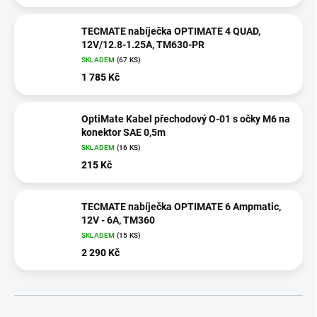
TECMATE nabíječka OPTIMATE 4 QUAD,
12V/12.8-1.25A, TM630-PR
SKLADEM
(
67 KS
)
1 785 Kč
OptiMate Kabel přechodový O-01 s očky M6 na
konektor SAE 0,5m
SKLADEM
(
16 KS
)
215 Kč
TECMATE nabíječka OPTIMATE 6 Ampmatic,
12V - 6A, TM360
SKLADEM
(
15 KS
)
2 290 Kč
Ř