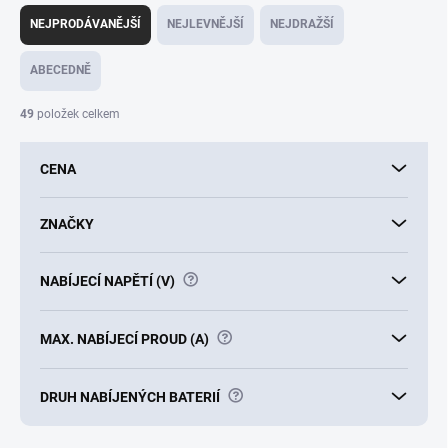
a
NEJPRODÁVANĚJŠÍ
NEJLEVNĚJŠÍ
NEJDRAŽŠÍ
z
e
ABECEDNĚ
n
í
49
položek celkem
p
r
CENA
o
d
u
ZNAČKY
k
t
?
NABÍJECÍ NAPĚTÍ (V)
ů
?
MAX. NABÍJECÍ PROUD (A)
?
DRUH NABÍJENÝCH BATERIÍ