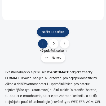
Načíst 18 dalších
1
3
O
S
v
t
49
položek celkem
l
r
Nahoru
á
á
d
n
a
k
c
Kvalitní nabíječky a příslušenství
OPTIMATE
belgické značky
o
í
TECMATE
. Kvalitní nabíjení a udržování pro nejlepší dosažitelný
p
v
výkon a delší životnost baterií. Optimální řešení pro baterie
r
á
nejrůznějšího typu (startovací, duální, trakční a staniční baterie,
v
n
k
autobaterie, motobaterie, baterie pro zahradní techniku a další),
í
y
stejně jako použité technologie (olověné typu WET, EFB, AGM, GEL
v