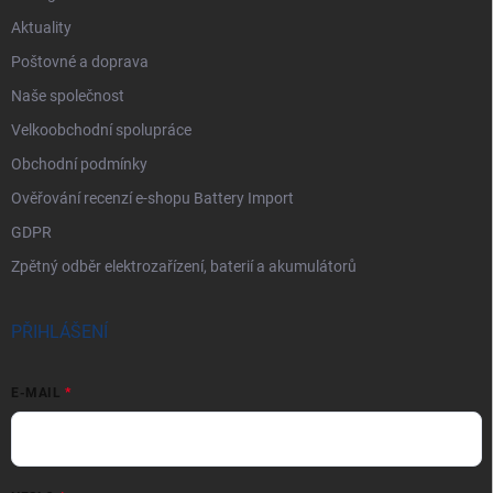
Aktuality
Poštovné a doprava
Naše společnost
Velkoobchodní spolupráce
Obchodní podmínky
Ověřování recenzí e-shopu Battery Import
GDPR
Zpětný odběr elektrozařízení, baterií a akumulátorů
PŘIHLÁŠENÍ
E-MAIL