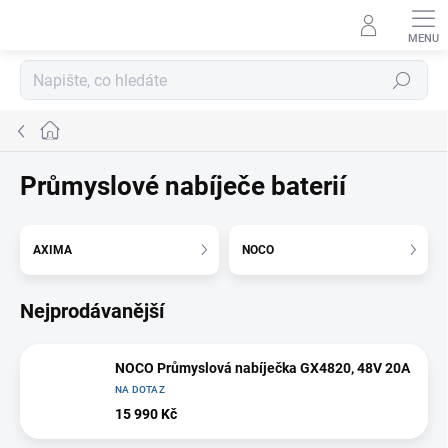
Přejít
na
obsah
Hledat
Domů
Průmyslové nabíječe baterií
AXIMA
NOCO
Nejprodávanější
NOCO Průmyslová nabíječka GX4820, 48V 20A
NA DOTAZ
15 990 Kč