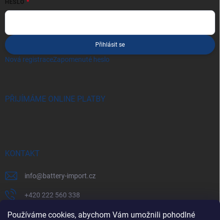
HESLO
Přihlásit se
Nová registrace
Zapomenuté heslo
PŘIJÍMÁME ONLINE PLATBY
KONTAKT
info
@
battery-import.cz
+420 222 560 338
+420 774 969 705
Používáme cookies, abychom Vám umožnili pohodlné