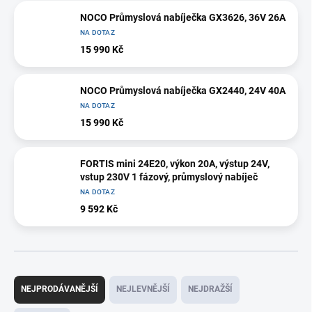
NOCO Průmyslová nabíječka GX3626, 36V 26A
NA DOTAZ
15 990 Kč
NOCO Průmyslová nabíječka GX2440, 24V 40A
NA DOTAZ
15 990 Kč
FORTIS mini 24E20, výkon 20A, výstup 24V,
vstup 230V 1 fázový, průmyslový nabíječ
NA DOTAZ
9 592 Kč
Ř
a
NEJPRODÁVANĚJŠÍ
NEJLEVNĚJŠÍ
NEJDRAŽŠÍ
z