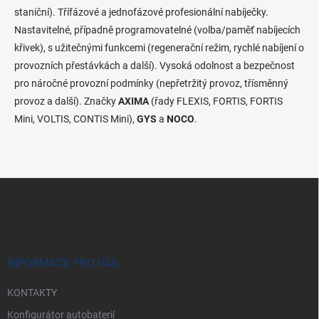
o
í
staniční). Třífázové a jednofázové profesionální nabíječky.
p
v
Nastavitelné, případně programovatelné (volba/paměť nabíjecích
r
á
křivek), s užitečnými funkcemi (regenerační režim, rychlé nabíjení o
v
n
k
provozních přestávkách a další). Vysoká odolnost a bezpečnost
í
y
pro náročné provozní podmínky (nepřetržitý provoz, třísměnný
v
provoz a další). Značky
AXIMA
(řady FLEXIS, FORTIS, FORTIS
ý
p
Mini, VOLTIS, CONTIS Mini),
GYS
a
NOCO
.
i
s
u
Z
á
p
a
t
í
INFORMACE PRO VÁS
KONTAKTY
Konfigurátor autobaterií