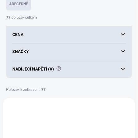
e
ABECEDNĚ
n
í
77
položek celkem
p
r
CENA
o
d
u
ZNAČKY
k
t
?
NABÍJECÍ NAPĚTÍ (V)
ů
Položek k zobrazení:
77
V
ý
E8052
p
i
s
p