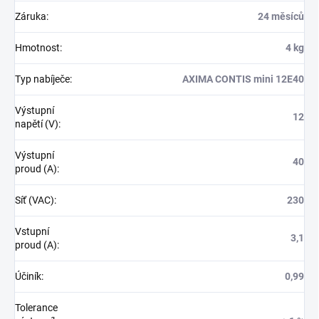
Záruka
:
24 měsíců
Hmotnost
:
4 kg
Typ nabíječe
:
AXIMA CONTIS mini 12E40
Výstupní
12
napětí (V)
:
Výstupní
40
proud (A)
:
Síť (VAC)
:
230
Vstupní
3,1
proud (A)
:
Účiník
:
0,99
Tolerance