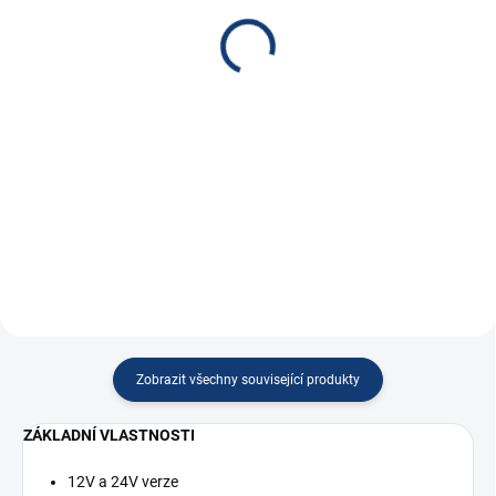
12V žlutý SC50
pólový EC80, 80A,
zástrčka
70 Kč
590 Kč
57,85 Kč bez DPH
487,60 Kč bez DPH
Do košíku
Do košíku
DC konektor 2 pólový 50A 12V
žlutý SC50, UCHEN...
DC konektor 2 pólový 80A šedý v
provedení...
Zobrazit všechny související produkty
ZÁKLADNÍ VLASTNOSTI
12V a 24V verze