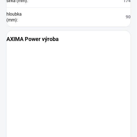
šířka (mm)
:
174
hloubka
90
(mm)
:
AXIMA Power výroba