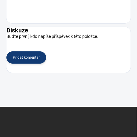
Diskuze
Buďte první, kdo napíše příspěvek k této položce.
Přidat komentář
Z
á
p
a
t