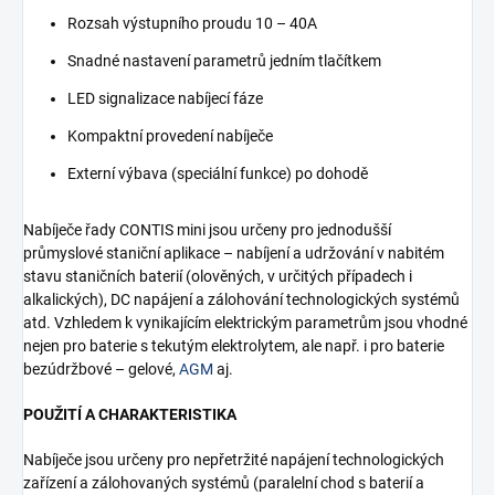
Rozsah výstupního proudu 10 – 40A
Snadné nastavení parametrů jedním tlačítkem
LED signalizace nabíjecí fáze
Kompaktní provedení nabíječe
Externí výbava (speciální funkce) po dohodě
Nabíječe řady CONTIS mini jsou určeny pro jednodušší
průmyslové staniční aplikace – nabíjení a udržování v nabitém
stavu staničních baterií (olověných, v určitých případech i
alkalických), DC napájení a zálohování technologických systémů
atd. Vzhledem k vynikajícím elektrickým parametrům jsou vhodné
nejen pro baterie s tekutým elektrolytem, ale např. i pro baterie
bezúdržbové – gelové,
AGM
aj.
POUŽITÍ A CHARAKTERISTIKA
Nabíječe jsou určeny pro nepřetržité napájení technologických
zařízení a zálohovaných systémů (paralelní chod s baterií a