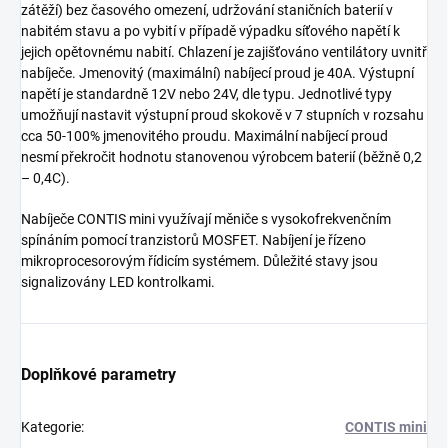
zátěží) bez časového omezení, udržování staničních baterií v
nabitém stavu a po vybití v případě výpadku síťového napětí k
jejich opětovnému nabití. Chlazení je zajišťováno ventilátory uvnitř
nabíječe. Jmenovitý (maximální) nabíjecí proud je 40A. Výstupní
napětí je standardně 12V nebo 24V, dle typu. Jednotlivé typy
umožňují nastavit výstupní proud skokově v 7 stupních v rozsahu
cca 50-100% jmenovitého proudu. Maximální nabíjecí proud
nesmí překročit hodnotu stanovenou výrobcem baterií (běžně 0,2
– 0,4C).
Nabíječe CONTIS mini využívají měniče s vysokofrekvenčním
spínáním pomocí tranzistorů MOSFET. Nabíjení je řízeno
mikroprocesorovým řídicím systémem. Důležité stavy jsou
signalizovány LED kontrolkami.
Doplňkové parametry
Kategorie
:
CONTIS mini