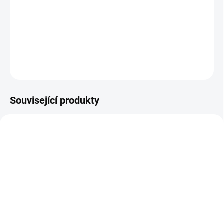
DETAILNÍ INFORMACE
−
+
Přidat do košíku
ZEPTAT SE
HLÍDAT
Související produkty
E5677
E8018
SKLADEM
SKLADEM
(
19 KS
)
(
3 KS
)
Konektor 2 pólový 50A
UCHEN konektor 2