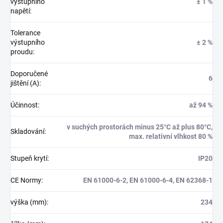
výstupního
± 1 %
napětí
:
Tolerance
výstupního
± 2 %
proudu
:
Doporučené
6
jištění (A)
:
Účinnost
:
až 94 %
v suchých prostorách minus 25°C až plus 80°C,
Skladování
:
max. relativní vlhkost 80 %
Stupeň krytí
:
IP20
CE Normy
:
EN 61000-6-2, EN 61000-6-4, EN 62368-1
výška (mm)
:
234