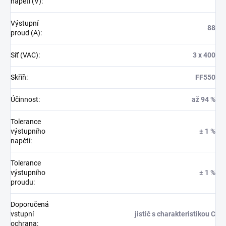
napětí (V)
:
Výstupní
88
proud (A)
:
Síť (VAC)
:
3 x 400
Skříň
:
FF550
Účinnost
:
až 94 %
Tolerance
výstupního
± 1 %
napětí
:
Tolerance
výstupního
± 1 %
proudu
:
Doporučená
vstupní
jistič s charakteristikou C
ochrana
: