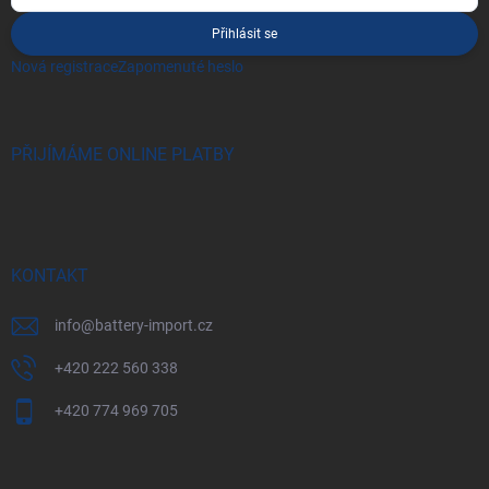
Přihlásit se
Nová registrace
Zapomenuté heslo
PŘIJÍMÁME ONLINE PLATBY
KONTAKT
info
@
battery-import.cz
+420 222 560 338
+420 774 969 705