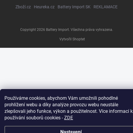
Zboží.cz
Heureka.cz
Battery Import SK
REKLAMACE
Copyright 2026
Battery Import
. Všechna práva vyhrazena.
Vytvořil Shoptet
Používáme cookies, abychom Vám umožnili pohodlné
prohlížení webu a díky analýze provozu webu neustále
zlepšovali jeho funkce, výkon a použitelnost. Více informací k
používání souborů cookies
-
ZDE
Nastavení