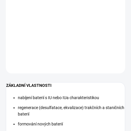
171 255,37 Kč bez DPH
Měrná
NA DOTAZ
cena:
HF výkonový napájecí zdroj modulární konstrukce
DETAILNÍ INFORMACE
−
+
Přidat do košíku
ZEPTAT SE
HLÍDAT
ZÁKLADNÍ VLASTNOSTI
nabíjení baterií s IU nebo IUa charakteristikou
regenerace (desulfatace, ekvalizace) trakčních a staničních
baterií
formování nových baterií