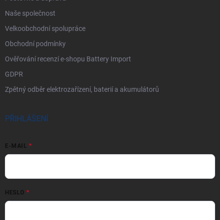
Naše společnost
Velkoobchodní spolupráce
Obchodní podmínky
Ověřování recenzí e-shopu Battery Import
GDPR
Zpětný odběr elektrozařízení, baterií a akumulátorů
PŘIHLÁŠENÍ
E-MAIL
HESLO