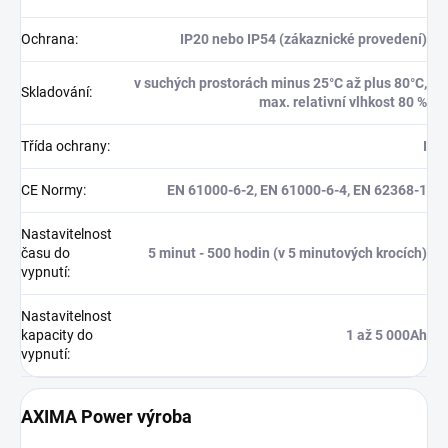
Ochrana
:
IP20 nebo IP54 (zákaznické provedení)
v suchých prostorách minus 25°C až plus 80°C,
Skladování
:
max. relativní vlhkost 80 %
Třída ochrany
:
I
CE Normy
:
EN 61000-6-2, EN 61000-6-4, EN 62368-1
Nastavitelnost
času do
5 minut - 500 hodin (v 5 minutových krocích)
vypnutí
:
Nastavitelnost
kapacity do
1 až 5 000Ah
vypnutí
:
AXIMA Power výroba