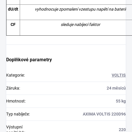
dU/dt
vyhodnocuje zpomalení vzestupu napětí na baterii
CF
sleduje nabíjecí faktor
Doplňkové parametry
Kategorie
:
VOLTIS
Záruka
:
24 měsíců
Hmotnost
:
55 kg
Typ nabíječe
:
AXIMA VOLTIS 220D96
Výstupní
220