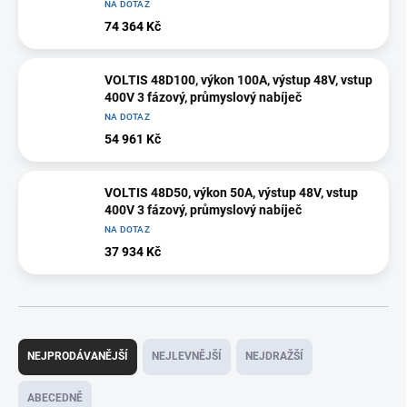
NA DOTAZ
74 364 Kč
VOLTIS 48D100, výkon 100A, výstup 48V, vstup
400V 3 fázový, průmyslový nabíječ
NA DOTAZ
54 961 Kč
VOLTIS 48D50, výkon 50A, výstup 48V, vstup
400V 3 fázový, průmyslový nabíječ
NA DOTAZ
37 934 Kč
Ř
a
NEJPRODÁVANĚJŠÍ
NEJLEVNĚJŠÍ
NEJDRAŽŠÍ
z
e
ABECEDNĚ