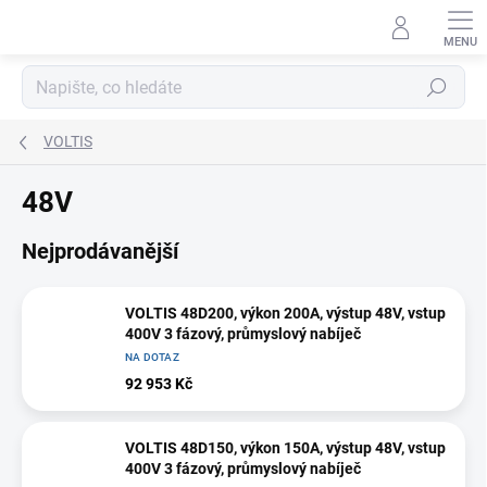
Přejít
na
obsah
Hledat
VOLTIS
48V
Nejprodávanější
VOLTIS 48D200, výkon 200A, výstup 48V, vstup
400V 3 fázový, průmyslový nabíječ
NA DOTAZ
92 953 Kč
VOLTIS 48D150, výkon 150A, výstup 48V, vstup
400V 3 fázový, průmyslový nabíječ