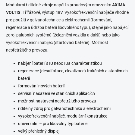
l
Modulární řiditelné zdroje napětí s proudovým omezením
AXIMA
á
VOLTIS
. Třífázové, výstup 48V. Vysokofrekvenční nabíječe vhodné
d
pro použití v galvanotechnice a elektrochemii (formování,
a
c
regenerace a údržba baterií libovolného typu), stejně jako napájecí
í
zdroj palubních systémů (železniční vozidla a další) nebo jako
p
vysokofrekvenční nabíječ (startovací baterie). Možnost
r
v
nepřetržitého provozu.
k
y
nabíjení baterií s IU nebo IUa charakteristikou
v
regenerace (desulfatace, ekvalizace) trakčních a staničních
ý
p
baterií
i
formování nových baterií
s
servisní nasazení ve staničních aplikacích
u
možnost nastavení nepřetržitého provozu
řiditelný zdroj pro galvanotechniku a elektrochemii
vysokofrekvenční nabíječ, modulární konstrukce
univerzální – pro libovolný typ baterie
velký přehledný displej