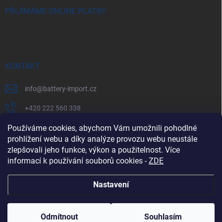
PŘIJÍMÁME ONLINE PLATBY
KONTAKT
info
@
battery-import.cz
+420 222 560 338
+420 774 969 705
Používáme cookies, abychom Vám umožnili pohodlné
prohlížení webu a díky analýze provozu webu neustále
zlepšovali jeho funkce, výkon a použitelnost. Více
informací k používání souborů cookies
-
ZDE
Zboží.cz
Heureka.cz
Battery Import SK
REKLAMACE
Nastavení
Copyright 2026
Battery Import
. Všechna práva vyhrazena.
Odmítnout
Souhlasím