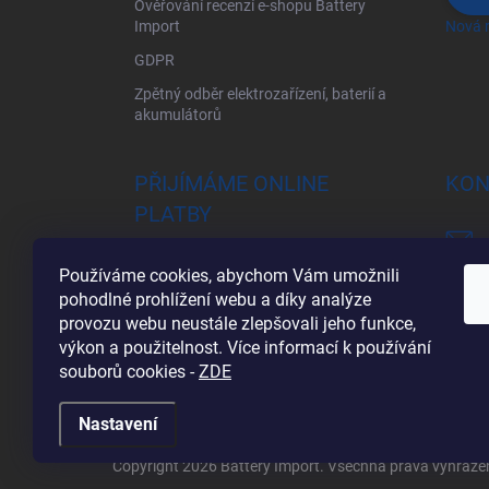
Ověřování recenzí e-shopu Battery
Import
Nová r
GDPR
Zpětný odběr elektrozařízení, baterií a
akumulátorů
PŘIJÍMÁME ONLINE
KON
PLATBY
Používáme cookies, abychom Vám umožnili
pohodlné prohlížení webu a díky analýze
provozu webu neustále zlepšovali jeho funkce,
výkon a použitelnost. Více informací k používání
souborů cookies
-
ZDE
Nastavení
Copyright 2026
Battery Import
. Všechna práva vyhraze