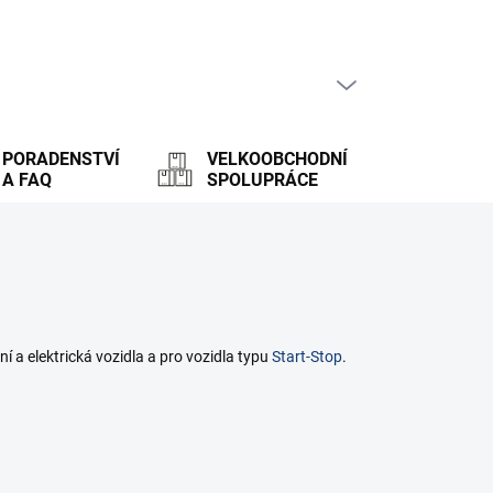
PRÁZDNÝ KOŠÍK
NÁKUPNÍ
KOŠÍK
PORADENSTVÍ
VELKOOBCHODNÍ
A FAQ
SPOLUPRÁCE
 a elektrická vozidla a pro vozidla typu
Start-Stop
.