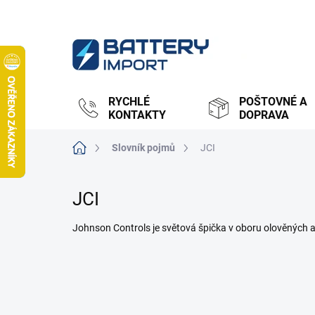
Přejít
na
obsah
RYCHLÉ
POŠTOVNÉ A
KONTAKTY
DOPRAVA
Domů
Slovník pojmů
JCI
JCI
Johnson Controls je světová špička v oboru olověných au