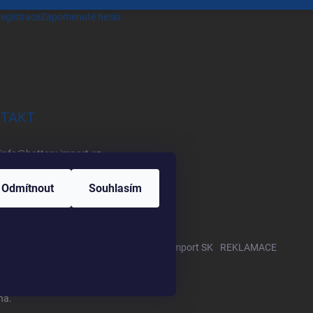
egistrace
Zapomenuté heslo
TAKT
info
@
battery-import.cz
+420 222 560 338
Odmítnout
Souhlasím
+420 774 969 705
Zboží.cz
Heureka.cz
Battery Import SK
REKLAMACE
na.