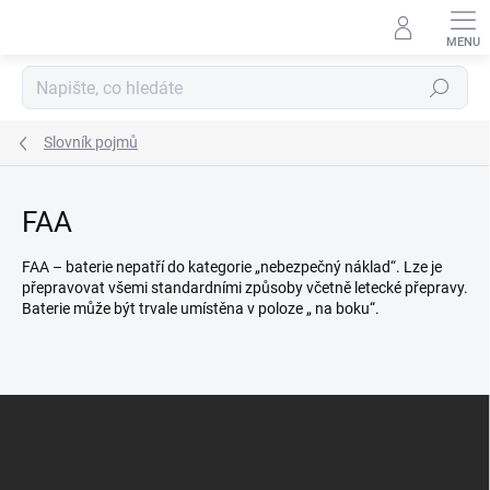
Přejít
na
obsah
Hledat
Slovník pojmů
FAA
FAA – baterie nepatří do kategorie „nebezpečný náklad“. Lze je
přepravovat všemi standardními způsoby včetně letecké přepravy.
Baterie může být trvale umístěna v poloze „ na boku“.
Z
á
p
a