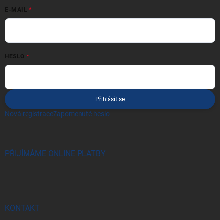
E-MAIL
HESLO
Přihlásit se
Nová registrace
Zapomenuté heslo
PŘIJÍMÁME ONLINE PLATBY
KONTAKT