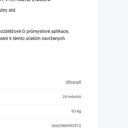
útry atd.
kozátěžové či průmyslové aplikace,
baterií k těmto účelům navržených
Ultracell
24 měsíců
63 kg
3662980992972