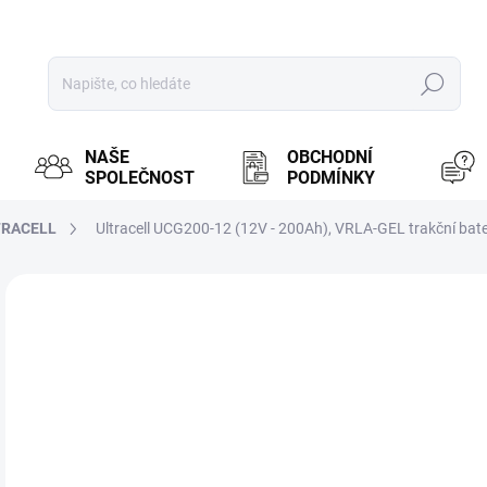
Hledat
NAŠE
OBCHODNÍ
SPOLEČNOST
PODMÍNKY
TRACELL
Ultracell UCG200-12 (12V - 200Ah), VRLA-GEL trakční bate
ZNAČKA:
ULTRACELL
MOŽ
10
8 5
Měr
PR
cena
BRN