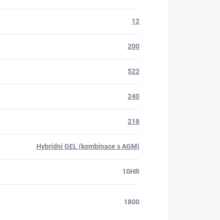
12
200
522
240
218
Hybridní GEL (kombinace s AGM)
10HR
1800