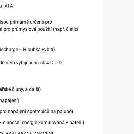
a
IATA
jsou primárně určené pro
 pro průmyslové použití (např. čisticí
ischarge = Hloubka vybití)
videlném vybíjení na 50% D.O.D.
ské čluny, a další)
napájení)
ro napájení spotřebičů na palubě)
– sluneční energie kumulovaná v baterii)
RY, VÝSTRAŽNÉ ZNAČENÍ