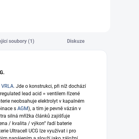
jící soubory (1)
Diskuze
CG.
í
VRLA
. Jde o konstrukci, při níž dochází
 regulated lead acid = ventilem řízené
terie neobsahuje elektrolyt v kapalném
binace s
AGM
), a tím je pevně vázán v
tra silná mřížka článků zajišťuje
a / kvalita / výkon“ řadí baterie
rie Ultracell UCG lze využívat i pro
alým napájením a slouží jako záložní