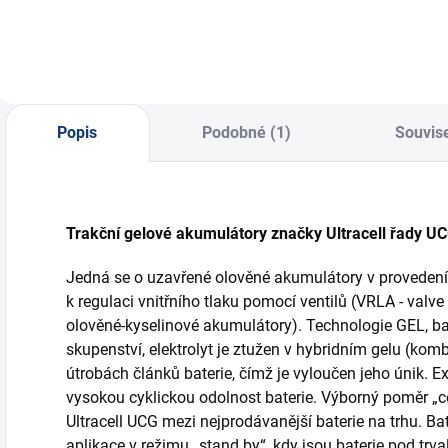
Popis
Podobné (1)
Souvise
Trakční gelové akumulátory značky Ultracell řady U
Jedná se o uzavřené olověné akumulátory v proveden
k regulaci vnitřního tlaku pomocí ventilů (VRLA - valve
olověné-kyselinové akumulátory). Technologie GEL, ba
skupenství, elektrolyt je ztužen v hybridním gelu (kom
útrobách článků baterie, čímž je vyloučen jeho únik. Ex
vysokou cyklickou odolnost baterie. Výborný poměr „cen
Ultracell UCG mezi nejprodávanější baterie na trhu. Bate
aplikace v režimu „stand by“, kdy jsou baterie pod trv