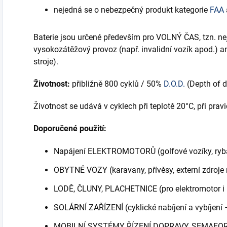
nejedná se o nebezpečný produkt kategorie
FAA
Baterie jsou určené především pro VOLNÝ ČAS, tzn. ne
vysokozátěžový provoz (např. invalidní vozík apod.) ani
stroje).
Životnost:
přibližně 800 cyklů / 50%
D.O.D.
(Depth of d
Životnost se udává v cyklech při teplotě 20°C, při pra
Doporučené použití:
Napájení ELEKTROMOTORŮ (golfové vozíky, rybář
OBYTNÉ VOZY (karavany, přívěsy, externí zdroje 
LODĚ, ČLUNY, PLACHETNICE (pro elektromotor i p
SOLÁRNÍ ZAŘÍZENÍ (cyklické nabíjení a vybíjení 
MOBILNÍ SYSTÉMY ŘÍZENÍ DOPRAVY, SEMAFO