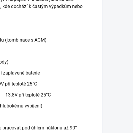
am, kde dochází k častým výpadkům nebo
gelu (kombinace s AGM)
ody)
í zaplavené baterie
V při teplotě 25°C
 – 13.8V při teplotě 25°C
 hlubokému vybíjení)
ale pracovat pod úhlem náklonu až 90°