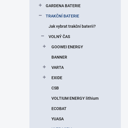
p
GARDENA BATERIE
a
n
TRAKČNÍ BATERIE
e
Jak vybrat trakční baterii?
l
VOLNÝ ČAS
GOOWEI ENERGY
BANNER
VARTA
EXIDE
CSB
VOLTIUM ENERGY lithium
ECOBAT
YUASA