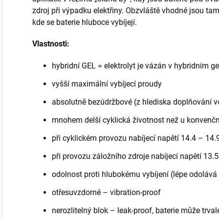
zdroj při výpadku elektřiny. Obzvláště vhodné jsou t
kde se baterie hluboce vybíjejí.
Vlastnosti:
hybridní GEL = elektrolyt je vázán v hybridním 
vyšší maximální vybíjecí proudy
absolutně bezúdržbové (z hlediska doplňování v
mnohem delší cyklická životnost než u konvenčn
při cyklickém provozu nabíjecí napětí 14.4 – 14.9
při provozu záložního zdroje nabíjecí napětí 13.5
odolnost proti hlubokému vybíjení (lépe odolává
otřesuvzdorné – vibration-proof
nerozlitelný blok – leak-proof, baterie může trv