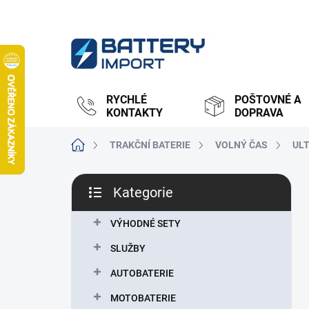
Přejít
na
obsah
RYCHLÉ
POŠTOVNÉ A
KONTAKTY
DOPRAVA
Domů
TRAKČNÍ BATERIE
VOLNÝ ČAS
UL
P
Kategorie
o
Přeskočit
s
kategorie
t
VÝHODNÉ SETY
r
SLUŽBY
a
n
AUTOBATERIE
n
MOTOBATERIE
í