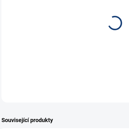
NEH
JES
ÚST
Kva
vyb
DETA
Související produkty