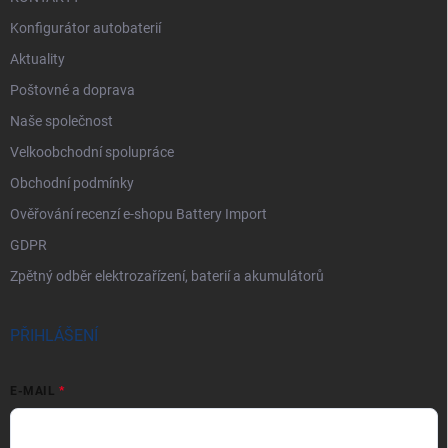
Konfigurátor autobaterií
Aktuality
Poštovné a doprava
Naše společnost
Velkoobchodní spolupráce
Obchodní podmínky
Ověřování recenzí e-shopu Battery Import
GDPR
Zpětný odběr elektrozařízení, baterií a akumulátorů
PŘIHLÁŠENÍ
E-MAIL