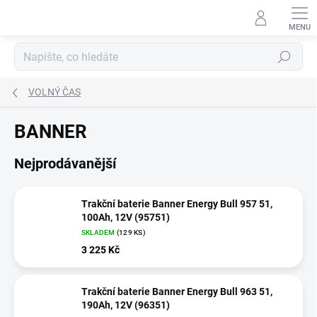
Přejít
na
obsah
Hledat
VOLNÝ ČAS
BANNER
Nejprodávanější
Trakční baterie Banner Energy Bull 957 51,
100Ah, 12V (95751)
SKLADEM
(
129 KS
)
3 225 Kč
Trakční baterie Banner Energy Bull 963 51,
190Ah, 12V (96351)