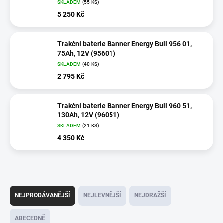
SKLADEM
(
55 KS
)
5 250 Kč
Trakční baterie Banner Energy Bull 956 01,
75Ah, 12V (95601)
SKLADEM
(
40 KS
)
2 795 Kč
Trakční baterie Banner Energy Bull 960 51,
130Ah, 12V (96051)
SKLADEM
(
21 KS
)
4 350 Kč
Ř
a
NEJPRODÁVANĚJŠÍ
NEJLEVNĚJŠÍ
NEJDRAŽŠÍ
z
e
ABECEDNĚ