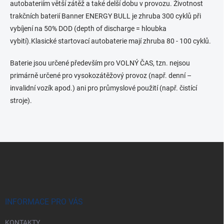
autobateriím větší zátěž a také delší dobu v provozu. Životnost
trakčních baterií Banner ENERGY BULL je zhruba 300 cyklů při
vybíjení na 50% DOD (depth of discharge = hloubka
vybití).Klasické startovací autobaterie mají zhruba 80 - 100 cyklů.
Baterie jsou určené především pro VOLNÝ ČAS, tzn. nejsou
primárně určené pro vysokozátěžový provoz (např. denní –
invalidní vozík apod.) ani pro průmyslové použití (např. čistící
stroje).
Z
á
p
a
t
í
INFORMACE PRO VÁS
KONTAKTY