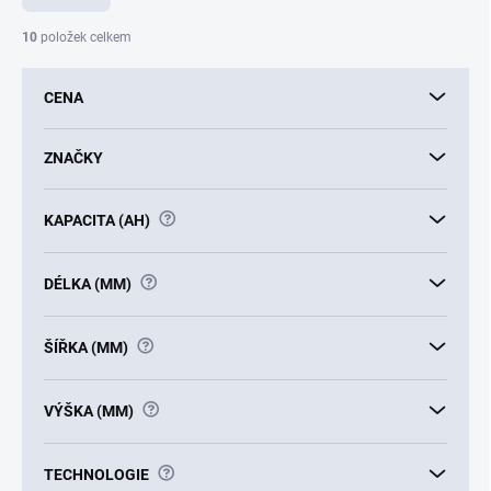
n
í
10
položek celkem
p
r
CENA
o
d
u
ZNAČKY
k
t
?
KAPACITA (AH)
ů
?
DÉLKA (MM)
?
ŠÍŘKA (MM)
?
VÝŠKA (MM)
?
TECHNOLOGIE