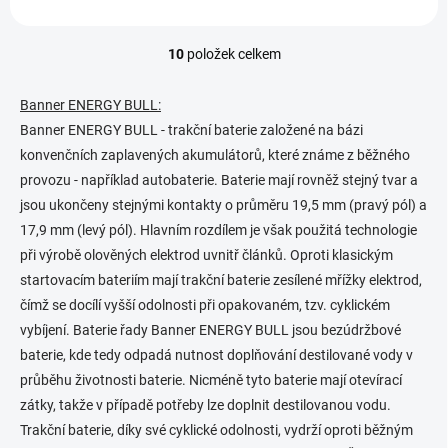
10
položek celkem
O
v
l
Banner ENERGY BULL:
á
Banner ENERGY BULL - trakční baterie založené na bázi
d
konvenčních zaplavených akumulátorů, které známe z běžného
a
c
provozu - například autobaterie. Baterie mají rovněž stejný tvar a
í
jsou ukončeny stejnými kontakty o průměru 19,5 mm (pravý pól) a
p
17,9 mm (levý pól). Hlavním rozdílem je však použitá technologie
r
v
při výrobě olověných elektrod uvnitř článků. Oproti klasickým
k
startovacím bateriím mají trakční baterie zesílené mřížky elektrod,
y
čímž se docílí vyšší odolnosti při opakovaném, tzv. cyklickém
v
ý
vybíjení. Baterie řady Banner ENERGY BULL jsou bezúdržbové
p
baterie, kde tedy odpadá nutnost doplňování destilované vody v
i
průběhu životnosti baterie. Nicméně tyto baterie mají otevírací
s
u
zátky, takže v případě potřeby lze doplnit destilovanou vodu.
Trakční baterie, díky své cyklické odolnosti, vydrží oproti běžným