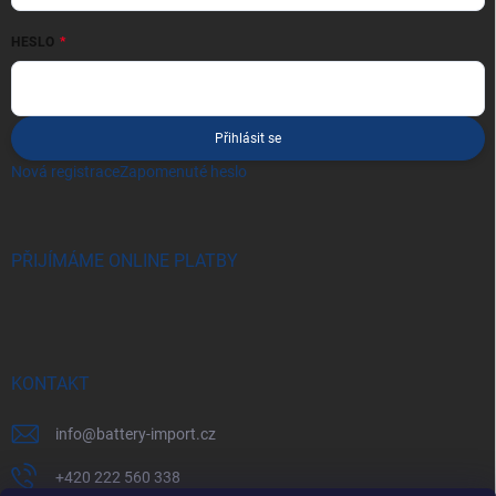
HESLO
Přihlásit se
Nová registrace
Zapomenuté heslo
PŘIJÍMÁME ONLINE PLATBY
KONTAKT
info
@
battery-import.cz
+420 222 560 338