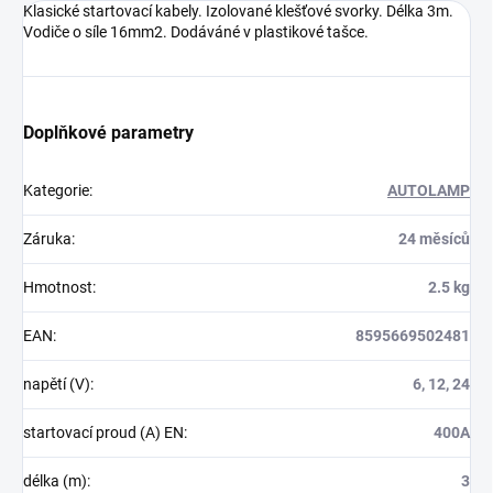
Klasické startovací kabely. Izolované klešťové svorky. Délka 3m.
Vodiče o síle 16mm2. Dodáváné v plastikové tašce.
Doplňkové parametry
Kategorie
:
AUTOLAMP
Záruka
:
24 měsíců
Hmotnost
:
2.5 kg
EAN
:
8595669502481
napětí (V)
:
6, 12, 24
startovací proud (A) EN
:
400A
délka (m)
:
3