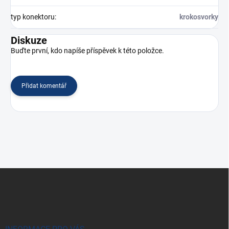
typ konektoru
:
krokosvorky
Diskuze
Buďte první, kdo napíše příspěvek k této položce.
Přidat komentář
Z
á
p
a
t