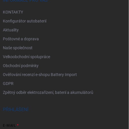
í
INFORMACE PRO VÁS
KONTAKTY
Konfigurátor autobaterií
Aktuality
Poštovné a doprava
Naše společnost
Velkoobchodní spolupráce
Obchodní podmínky
Ověřování recenzí e-shopu Battery Import
GDPR
Zpětný odběr elektrozařízení, baterií a akumulátorů
PŘIHLÁŠENÍ
E-MAIL