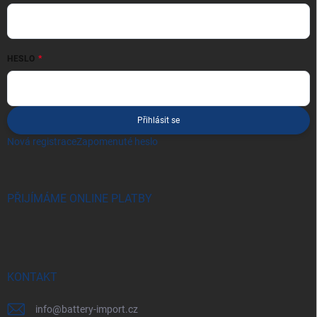
HESLO
Přihlásit se
Nová registrace
Zapomenuté heslo
PŘIJÍMÁME ONLINE PLATBY
KONTAKT
info
@
battery-import.cz