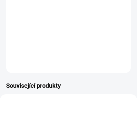
ÚSTÍ NAD LABEM:
2 KS
Autolamp startovací kabely 400 A 16 mm 3,0 m
DETAILNÍ INFORMACE
−
+
Přidat do košíku
ZEPTAT SE
HLÍDAT
Související produkty
E7637
E7399