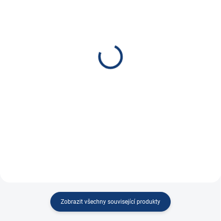
SKLADEM
SKLADEM
NOCO Startovací zdroj
NOCO Startovací zdroj
GBX155 BOOSTX 12V,
GB50
4250A
3 600 Kč
7 500 Kč
2 975,21 Kč bez DPH
6 198,35 Kč bez DPH
Do košíku
Do košíku
Lithiový startovací zdroj
Lithiový startovací zdroj pro
benzinové motory...
Zobrazit všechny související produkty