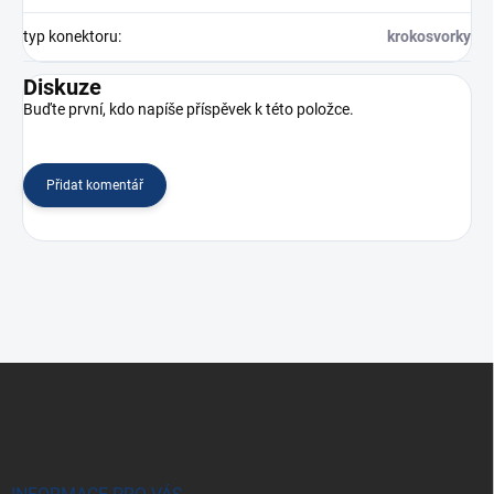
typ konektoru
:
krokosvorky
Diskuze
Buďte první, kdo napíše příspěvek k této položce.
Přidat komentář
Z
á
p
a
t