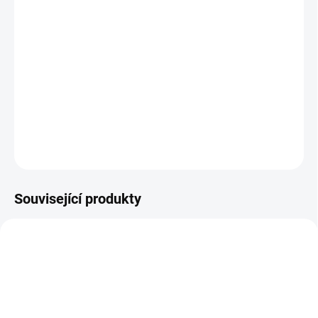
ÚSTÍ NAD LABEM:
1 KS
Autolamp startovací kabely 800 A 35 mm 5,0 m
DETAILNÍ INFORMACE
−
+
Přidat do košíku
ZEPTAT SE
HLÍDAT
Související produkty
E8811
E7636