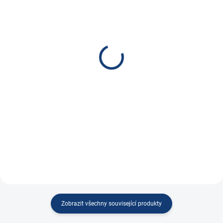
SKLADEM
SKLADEM
NOCO Startovací zdroj s
NOCO Startovací zdroj
kompresorem AX65,
GBX75 BOOSTX 12V,
12V, 2000A
2500A
7 990 Kč
5 300 Kč
6 603,31 Kč bez DPH
4 380,17 Kč bez DPH
Do košíku
Do košíku
Kompaktní startovací zdroj s
Lithiový startovací zdroj pro
lithiovou baterií...
benzinové motory...
Zobrazit všechny související produkty