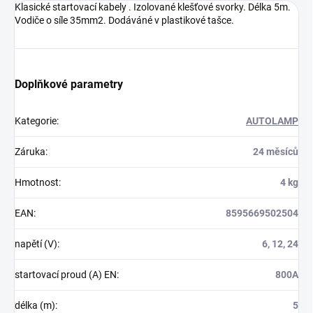
Klasické startovací kabely . Izolované klešťové svorky. Délka 5m.
Vodiče o síle 35mm2. Dodáváné v plastikové tašce.
Doplňkové parametry
Kategorie
:
AUTOLAMP
Záruka
:
24 měsíců
Hmotnost
:
4 kg
EAN
:
8595669502504
napětí (V)
:
6, 12, 24
startovací proud (A) EN
:
800A
délka (m)
:
5