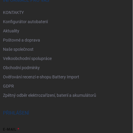
í
INFORMACE PRO VÁS
KONTAKTY
Konfigurátor autobaterií
Aktuality
Poštovné a doprava
Naše společnost
Velkoobchodní spolupráce
Obchodní podmínky
Ověřování recenzí e-shopu Battery Import
GDPR
Zpětný odběr elektrozařízení, baterií a akumulátorů
PŘIHLÁŠENÍ
E-MAIL