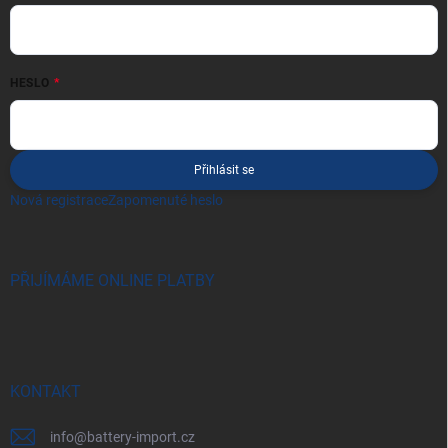
HESLO
Přihlásit se
Nová registrace
Zapomenuté heslo
PŘIJÍMÁME ONLINE PLATBY
KONTAKT
info
@
battery-import.cz