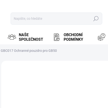
Hledat
NAŠE
OBCHODNÍ
SPOLEČNOST
PODMÍNKY
GBC017 Ochranné pouzdro pro GB50
ZNAČKA:
NOCO
MOŽ
7
582
Měr
PR
cena
BRN