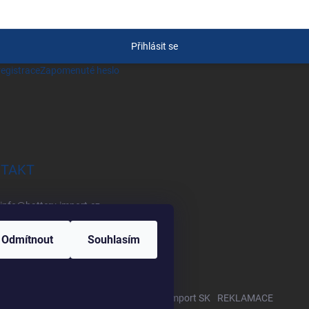
Přihlásit se
egistrace
Zapomenuté heslo
TAKT
info
@
battery-import.cz
+420 222 560 338
Odmítnout
Souhlasím
+420 774 969 705
Zboží.cz
Heureka.cz
Battery Import SK
REKLAMACE