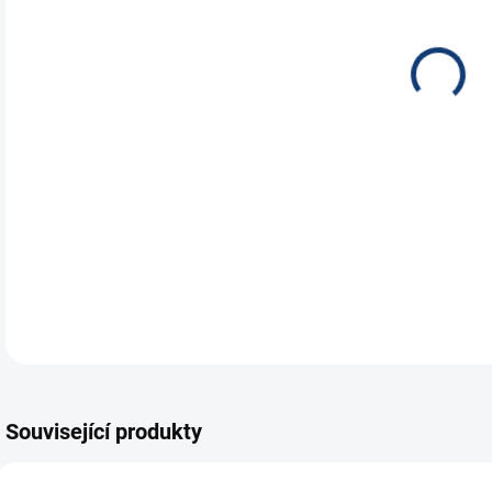
NEH
JES
ÚST
NOC
DETA
Související produkty