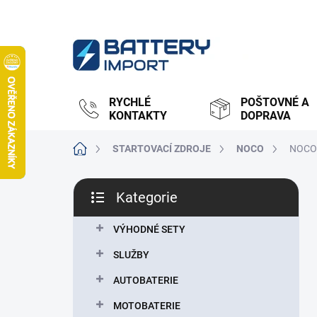
Přejít
na
obsah
RYCHLÉ
POŠTOVNÉ A
KONTAKTY
DOPRAVA
Domů
STARTOVACÍ ZDROJE
NOCO
NOCO 
P
Kategorie
o
Přeskočit
s
kategorie
t
VÝHODNÉ SETY
r
SLUŽBY
a
n
AUTOBATERIE
n
MOTOBATERIE
í