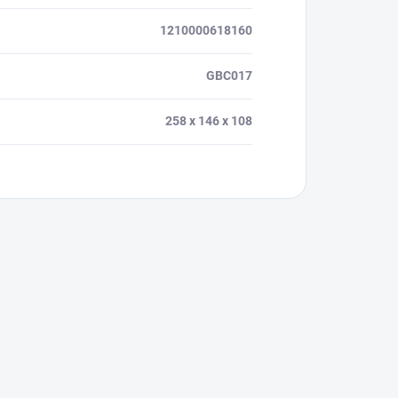
1210000618160
GBC017
258 x 146 x 108