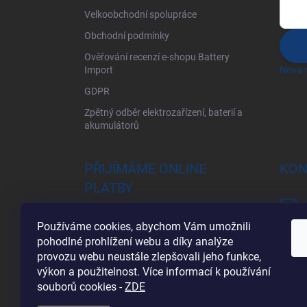
Velkoobchodní spolupráce
Obchodní podmínky
Ověřování recenzí e-shopu Battery
Import
Nová r
GDPR
Zpětný odběr elektrozařízení, baterií a
akumulátorů
PŘIJÍMÁME ONLINE
KON
PLATBY
Používáme cookies, abychom Vám umožnili
pohodlné prohlížení webu a díky analýze
provozu webu neustále zlepšovali jeho funkce,
výkon a použitelnost. Více informací k používání
souborů cookies
-
ZDE