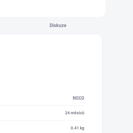
Diskuze
NOCO
24 měsíců
0.41 kg