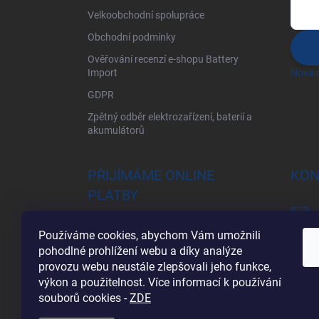
Velkoobchodní spolupráce
Obchodní podmínky
Ověřování recenzí e-shopu Battery
Import
Nová r
GDPR
Zpětný odběr elektrozařízení, baterií a
akumulátorů
PŘIJÍMÁME ONLINE
KON
PLATBY
Používáme cookies, abychom Vám umožnili
pohodlné prohlížení webu a díky analýze
provozu webu neustále zlepšovali jeho funkce,
výkon a použitelnost. Více informací k používání
souborů cookies
-
ZDE