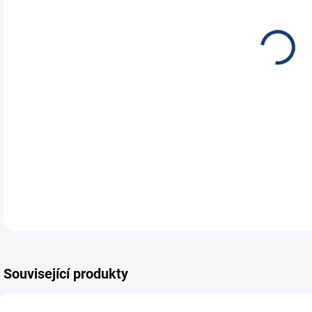
NEH
JES
ÚST
NOC
DETA
Související produkty