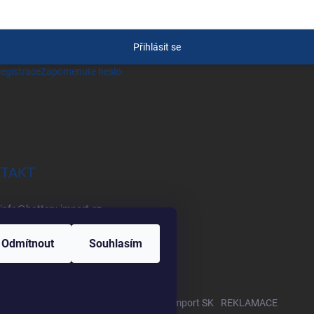
Přihlásit se
egistrace
Zapomenuté heslo
TAKT
info
@
battery-import.cz
+420 222 560 338
Odmítnout
Souhlasím
+420 774 969 705
Zboží.cz
Heureka.cz
Battery Import SK
REKLAMACE