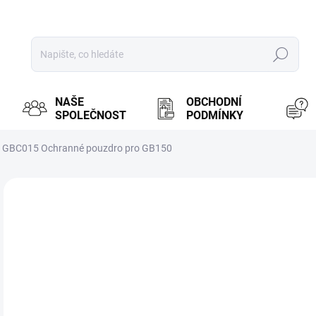
Hledat
NAŠE
OBCHODNÍ
SPOLEČNOST
PODMÍNKY
GBC015 Ochranné pouzdro pro GB150
ZNAČKA:
NOCO
MOŽ
9
805
Měr
PR
cena
BRN