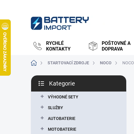
Přejít
na
obsah
RYCHLÉ
POŠTOVNÉ A
KONTAKTY
DOPRAVA
Domů
STARTOVACÍ ZDROJE
NOCO
NOCO 
P
Kategorie
o
Přeskočit
s
kategorie
t
VÝHODNÉ SETY
r
SLUŽBY
a
n
AUTOBATERIE
n
MOTOBATERIE
í