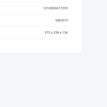
1210000617293
GBC015
372 x 238 x 136