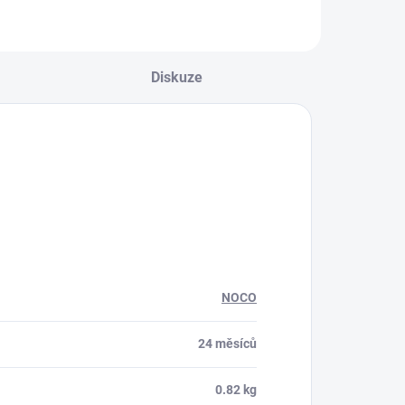
Diskuze
NOCO
24 měsíců
0.82 kg