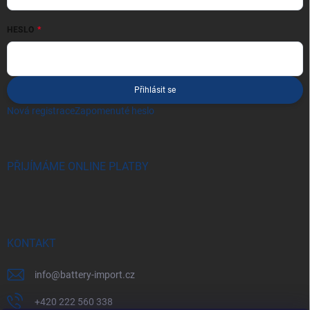
HESLO
Přihlásit se
Nová registrace
Zapomenuté heslo
PŘIJÍMÁME ONLINE PLATBY
KONTAKT
info
@
battery-import.cz
+420 222 560 338