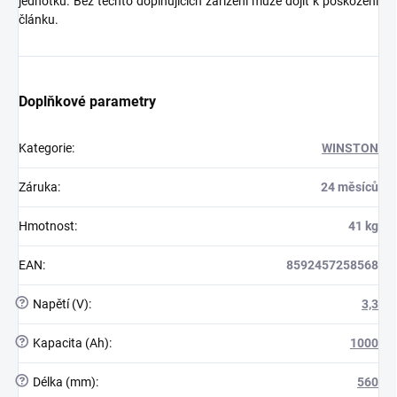
jednotku. Bez těchto doplňujících zařízení může dojít k poškození
článku.
Doplňkové parametry
Kategorie
:
WINSTON
Záruka
:
24 měsíců
Hmotnost
:
41 kg
EAN
:
8592457258568
?
Napětí (V)
:
3,3
?
Kapacita (Ah)
:
1000
?
Délka (mm)
:
560