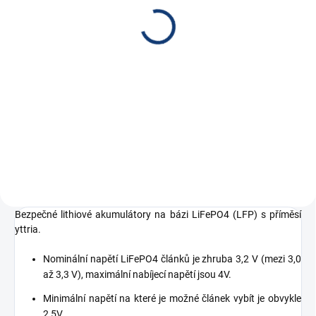
bateriových článků - vel.
bateriových článků - vel.
3 červená
3 černá
35 Kč
34 Kč
28,93 Kč bez DPH
28,10 Kč bez DPH
Do košíku
Do košíku
Plastový kryt svorek pro LiFePO4
Plastový kryt svorek pro LiFePO4
bateriové...
bateriové...
Bezpečné lithiové akumulátory na bázi LiFePO4 (LFP) s příměsí
yttria.
Nominální napětí LiFePO4 článků je zhruba 3,2 V (mezi 3,0
až 3,3 V), maximální nabíjecí napětí jsou 4V.
Minimální napětí na které je možné článek vybít je obvykle
2,5V.