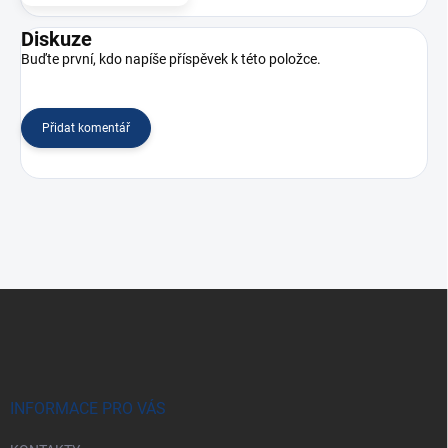
Diskuze
Buďte první, kdo napíše příspěvek k této položce.
Přidat komentář
Z
á
p
a
t
í
INFORMACE PRO VÁS