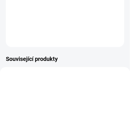
DETAILNÍ INFORMACE
−
+
Přidat do košíku
ZEPTAT SE
HLÍDAT
Související produkty
E7962
E7963
NA DOTAZ
NA DOTAZ
Winston Krytka pólu
Winston Krytka pólu