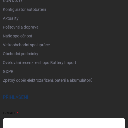
KONTAKTY
Konfigurátor autobaterií
Aktuality
Poštovné a doprava
Naše společnost
Velkoobchodní spolupráce
Obchodní podmínky
Ověřování recenzí e-shopu Battery Import
GDPR
Zpětný odběr elektrozařízení, baterií a akumulátorů
PŘIHLÁŠENÍ
E-MAIL