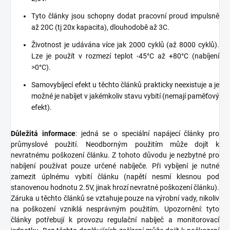
Tyto články jsou schopny dodat pracovní proud impulsně
až 20C (tj 20x kapacita), dlouhodobě až 3C.
Životnost je udávána více jak 2000 cyklů (až 8000 cyklů).
Lze je použít v rozmezí teplot -45°C až +80°C (nabíjení
>0°C).
Samovybíjecí efekt u těchto článků prakticky neexistuje a je
možné je nabíjet v jakémkoliv stavu vybití (nemají paměťový
efekt).
Důležitá informace
: jedná se o speciální napájecí články pro
průmyslové použití. Neodborným použitím může dojít k
nevratnému poškození článku. Z tohoto důvodu je nezbytné pro
nabíjení používat pouze určené nabíječe. Při vybíjení je nutné
zamezit úplnému vybití článku (napětí nesmí klesnou pod
stanovenou hodnotu 2.5V, jinak hrozí nevratné poškození článku).
Záruka u těchto článků se vztahuje pouze na výrobní vady, nikoliv
na poškození vzniklá nesprávným použitím. Upozornění: tyto
články potřebují k provozu regulační nabíječ a monitorovací