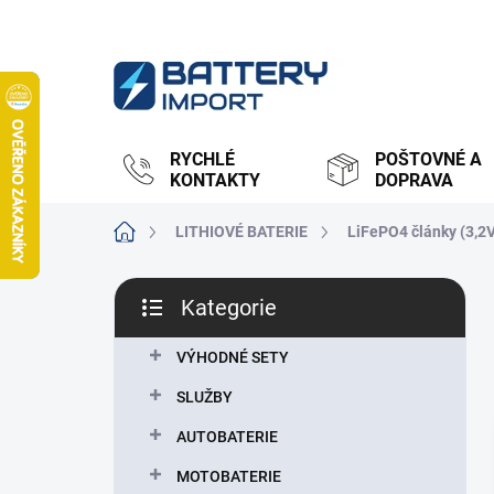
Přejít
na
obsah
RYCHLÉ
POŠTOVNÉ A
KONTAKTY
DOPRAVA
Domů
LITHIOVÉ BATERIE
LiFePO4 články (3,2
P
Kategorie
o
Přeskočit
s
kategorie
t
VÝHODNÉ SETY
r
SLUŽBY
a
n
AUTOBATERIE
n
MOTOBATERIE
í