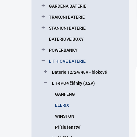
p
GARDENA BATERIE
a
n
TRAKČNÍ BATERIE
e
STANIČNÍ BATERIE
l
BATERIOVÉ BOXY
POWERBANKY
LITHIOVÉ BATERIE
Baterie 12/24/48V - blokové
LiFePO4 články (3,2V)
GANFENG
ELERIX
WINSTON
Příslušenství