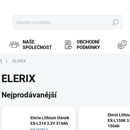
Hledat
NAŠE
OBCHODNÍ
SPOLEČNOST
PODMÍNKY
V)
ELERIX
ELERIX
Nejprodávanější
Elerix Lithi
Elerix Lithium článek
EX-L150K 3
EX-L314 3.2V 314Ah
150Ah
NA DOTAZ