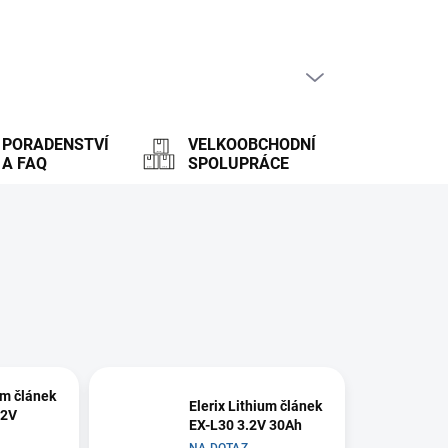
PRÁZDNÝ KOŠÍK
NÁKUPNÍ
KOŠÍK
PORADENSTVÍ
VELKOOBCHODNÍ
A FAQ
SPOLUPRÁCE
um článek
Elerix Lithium článek
.2V
EX-L30 3.2V 30Ah
NA DOTAZ