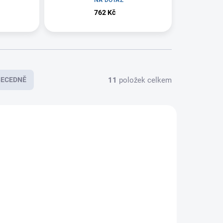
762 Kč
11
položek celkem
BECEDNĚ
E8912
E8911
A DOTAZ
NA DOTAZ