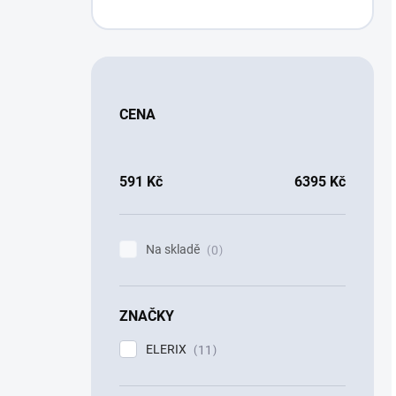
CENA
591
Kč
6395
Kč
Na skladě
0
ZNAČKY
ELERIX
11