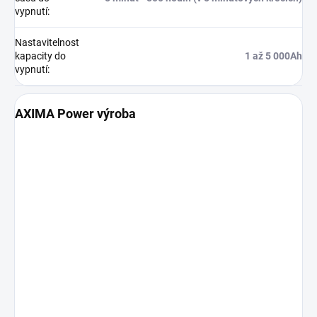
vypnutí
:
Nastavitelnost
kapacity do
1 až 5 000Ah
vypnutí
:
AXIMA Power výroba