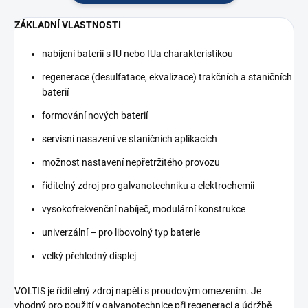
ZÁKLADNÍ VLASTNOSTI
nabíjení baterií s IU nebo IUa charakteristikou
regenerace (desulfatace, ekvalizace) trakčních a staničních
baterií
formování nových baterií
servisní nasazení ve staničních aplikacích
možnost nastavení nepřetržitého provozu
řiditelný zdroj pro galvanotechniku a elektrochemii
vysokofrekvenční nabíječ, modulární konstrukce
univerzální – pro libovolný typ baterie
velký přehledný displej
VOLTIS je řiditelný zdroj napětí s proudovým omezením. Je
vhodný pro použití v galvanotechnice při regeneraci a údržbě