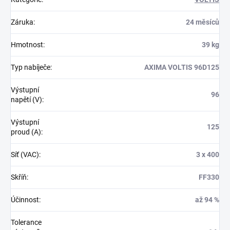
Záruka
:
24 měsíců
Hmotnost
:
39 kg
Typ nabíječe
:
AXIMA VOLTIS 96D125
Výstupní
96
napětí (V)
:
Výstupní
125
proud (A)
:
Síť (VAC)
:
3 x 400
Skříň
:
FF330
Účinnost
:
až 94 %
Tolerance