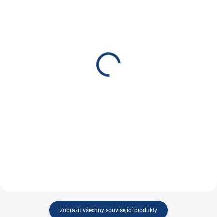
SKLADEM
SKLADEM
(
84 KS
)
(
11 KS
)
Konektor 2 pólový 175A
UCHEN konektor 2
24V červený SC175
pólový EC160, 160A,
zásuvka
199 Kč
690 Kč
164,46 Kč bez DPH
570,25 Kč bez DPH
Do košíku
Do košíku
DC konektor 2 pólový 175A 24V
červený SC175,...
DC konektor 2 pólový 160A šedý
v provedení...
Zobrazit všechny související produkty