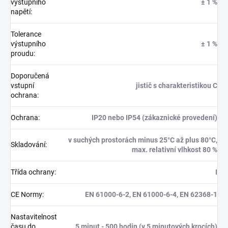
výstupního
± 1 %
napětí
:
Tolerance
výstupního
± 1 %
proudu
:
Doporučená
vstupní
jistič s charakteristikou C
ochrana
:
Ochrana
:
IP20 nebo IP54 (zákaznické provedení)
v suchých prostorách minus 25°C až plus 80°C,
Skladování
:
max. relativní vlhkost 80 %
Třída ochrany
:
I
CE Normy
:
EN 61000-6-2, EN 61000-6-4, EN 62368-1
Nastavitelnost
času do
5 minut - 500 hodin (v 5 minutových krocích)