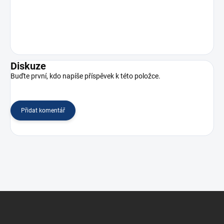
Diskuze
Buďte první, kdo napíše příspěvek k této položce.
Přidat komentář
Z
á
p