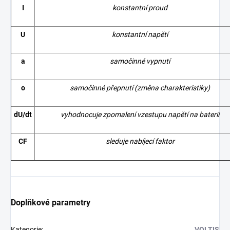
I
konstantní proud
U
konstantní napětí
a
samočinné vypnutí
o
samočinné přepnutí (změna charakteristiky)
dU/dt
vyhodnocuje zpomalení vzestupu napětí na baterii
CF
sleduje nabíjecí faktor
Doplňkové parametry
Kategorie
:
VOLTIS