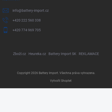
info
@
battery-import.cz
+420 222 560 338
+420 774 969 705
Zboží.cz
Heureka.cz
Battery Import SK
REKLAMACE
Copyright 2026
Battery Import
. Všechna práva vyhrazena.
Vytvořil Shoptet