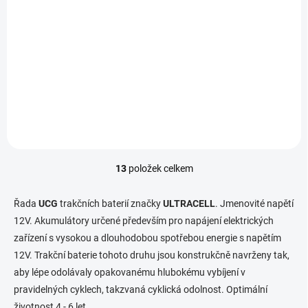
Ultracell UCG200-12 (12V - 200Ah), VRLA-GEL
trakční baterie
10 350 Kč
Do košíku
8 553,72 Kč bez DPH
Kvalitní akumulátory speciálně navržené pro...
13
položek celkem
O
v
l
Řada
UCG
trakčních baterií značky
ULTRACELL
. Jmenovité napětí
á
12V. Akumulátory určené především pro napájení elektrických
d
zařízení s vysokou a dlouhodobou spotřebou energie s napětím
a
c
12V. Trakční baterie tohoto druhu jsou konstrukčně navrženy tak,
í
aby lépe odolávaly opakovanému hlubokému vybíjení v
p
pravidelných cyklech, takzvaná cyklická odolnost. Optimální
r
v
životnost 4 - 6 let.