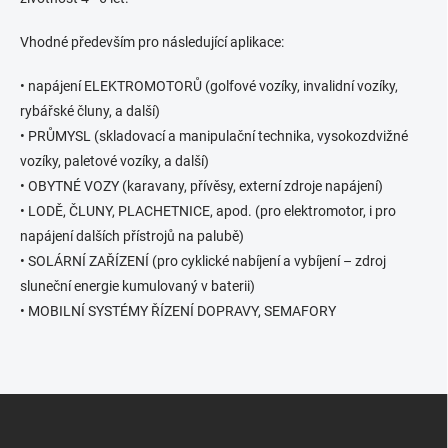
k
y
Vhodné především pro následující aplikace:
v
ý
• napájení ELEKTROMOTORŮ (golfové vozíky, invalidní vozíky,
p
i
rybářské čluny, a další)
s
• PRŮMYSL (skladovací a manipulační technika, vysokozdvižné
u
vozíky, paletové vozíky, a další)
• OBYTNÉ VOZY (karavany, přívěsy, externí zdroje napájení)
• LODĚ, ČLUNY, PLACHETNICE, apod. (pro elektromotor, i pro
napájení dalších přístrojů na palubě)
• SOLÁRNÍ ZAŘÍZENÍ (pro cyklické nabíjení a vybíjení – zdroj
sluneční energie kumulovaný v baterii)
• MOBILNÍ SYSTÉMY ŘÍZENÍ DOPRAVY, SEMAFORY
Z
á
p