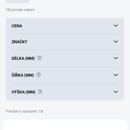
n
í
13
položek celkem
p
r
CENA
o
d
u
ZNAČKY
k
t
?
DÉLKA (MM)
ů
?
ŠÍŘKA (MM)
?
VÝŠKA (MM)
Položek k zobrazení:
13
V
ý