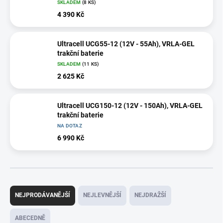
SKLADEM
(
8 KS
)
4 390 Kč
Ultracell UCG55-12 (12V - 55Ah), VRLA-GEL
trakční baterie
SKLADEM
(
11 KS
)
2 625 Kč
Ultracell UCG150-12 (12V - 150Ah), VRLA-GEL
trakční baterie
NA DOTAZ
6 990 Kč
Ř
a
NEJPRODÁVANĚJŠÍ
NEJLEVNĚJŠÍ
NEJDRAŽŠÍ
z
e
ABECEDNĚ