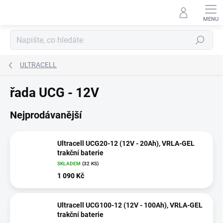
Přejít
na
obsah
Hledat
ULTRACELL
řada UCG - 12V
Nejprodávanější
Ultracell UCG20-12 (12V - 20Ah), VRLA-GEL
trakční baterie
SKLADEM
(
32 KS
)
1 090 Kč
Ultracell UCG100-12 (12V - 100Ah), VRLA-GEL
trakční baterie