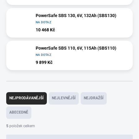
PowerSafe SBS 130, 6V, 132Ah (SBS130)
NA DOTAZ
10 468 Kč
PowerSafe SBS 110, 6V, 115Ah (SBS110)
NA DOTAZ
9 899 Kč
Ř
a
NEJPRODÁVANĚJŠÍ
NEJLEVNĚJŠÍ
NEJDRAŽŠÍ
z
e
ABECEDNĚ
n
í
5
položek celkem
p
r