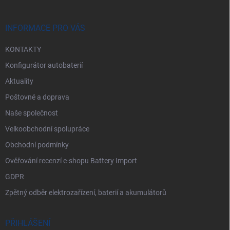
s
a
u
t
í
INFORMACE PRO VÁS
KONTAKTY
Konfigurátor autobaterií
Aktuality
Poštovné a doprava
Naše společnost
Velkoobchodní spolupráce
Obchodní podmínky
Ověřování recenzí e-shopu Battery Import
GDPR
Zpětný odběr elektrozařízení, baterií a akumulátorů
PŘIHLÁŠENÍ