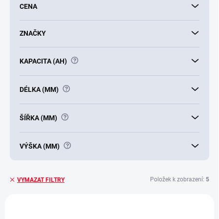
CENA
o
d
u
ZNAČKY
k
t
?
KAPACITA (AH)
ů
?
DÉLKA (MM)
?
ŠÍŘKA (MM)
?
VÝŠKA (MM)
Položek k zobrazení:
5
VYMAZAT FILTRY
V
ý
E7154