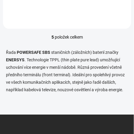
Záložní olověná baterie PowerSafe
5
položek celkem
O
v
l
Řada
POWERSAFE SBS
staničních (záložních) baterií značky
á
ENERSYS
.
T
echnologie TPPL (thin plate pure lead) umožňující
d
uchování více energie v menší nádobě. Různá provedení včetně
a
c
předního terminálu (front terminal). I
deální pro spolehlivý provoz
í
ve všech komunikačních aplikacích, stejně jako řadě dalších,
p
například kabelová televize, nouzové osvětlení a výroba energie.
r
v
k
y
v
Z
ý
á
p
p
i