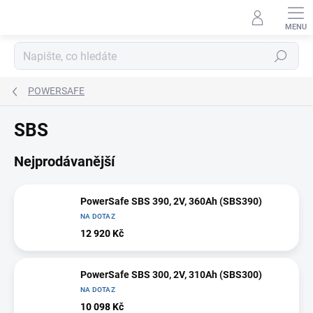
Přejít
na
obsah
Hledat
POWERSAFE
SBS
Nejprodávanější
PowerSafe SBS 390, 2V, 360Ah (SBS390)
NA DOTAZ
12 920 Kč
PowerSafe SBS 300, 2V, 310Ah (SBS300)
NA DOTAZ
10 098 Kč