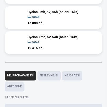
Cyclon Emb, 6V, 8Ah (balení 16ks)
NA DOTAZ
15 088 Kč
Cyclon Xmb, 6V, 5Ah (balení 16ks)
NA DOTAZ
12 416 Kč
Ř
a
NEJPRODÁVANĚJŠÍ
NEJLEVNĚJŠÍ
NEJDRAŽŠÍ
z
e
ABECEDNĚ
n
í
14
položek celkem
p
r