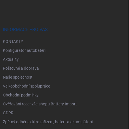
s
á
u
p
a
t
í
INFORMACE PRO VÁS
KONTAKTY
Konfigurátor autobaterií
Aktuality
Poštovné a doprava
Naše společnost
Velkoobchodní spolupráce
Obchodní podmínky
Ověřování recenzí e-shopu Battery Import
GDPR
Zpětný odběr elektrozařízení, baterií a akumulátorů