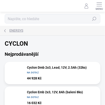
Přejít
na
obsah
Hledat
ENERSYS
CYCLON
Nejprodávanější
Cyclon Dmb 2x3, Lead, 12V, 2.5Ah (32ks)
NA DOTAZ
44 928 Kč
Cyclon Emb 2x3, 12V, 8Ah (balení 8ks)
NA DOTAZ
16 032 Kč