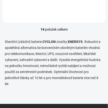
Záložní olověná baterie Cyclon (balení 50ks)
14
položek celkem
O
v
l
Staniční (záložní) baterie
CYCLON
značky
ENERSYS
. Robustní a
á
spolehlivá alternativa ke konvenčním olověným bateriím vhodná
d
pro telekomunikace, letectví, UPS, nouzové osvětlení, lékařské
a
c
vybavení, zahradní vybavení a další. Vysoká energetická hustota
í
na jednotku hmotnosti, mimořádně rychlé nabíjení a možnost
p
použití za extrémních podmínek. Optimální životnost pro
r
v
jednotlivé články až 10 let a pro monoblokové baterie více než 8
k
let.
y
v
ý
p
i
Z