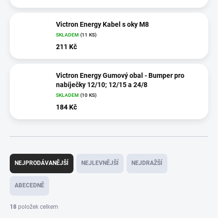
Victron Energy Kabel s oky M8
SKLADEM
(
11 KS
)
211 Kč
Victron Energy Gumový obal - Bumper pro
nabíječky 12/10; 12/15 a 24/8
SKLADEM
(
10 KS
)
184 Kč
Ř
a
NEJPRODÁVANĚJŠÍ
NEJLEVNĚJŠÍ
NEJDRAŽŠÍ
z
e
ABECEDNĚ
n
í
18
položek celkem
p