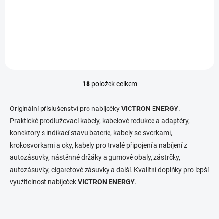
Do košíku
3 055,37 Kč bez DPH
Doplňkové teplotní čidlo CAN-BUS nezbytné při...
18
položek celkem
O
v
l
Originální příslušenství pro nabíječky
VICTRON ENERGY
.
á
Praktické prodlužovací kabely, kabelové redukce a adaptéry,
d
konektory s indikací stavu baterie, kabely se svorkami,
a
c
krokosvorkami a oky, kabely pro trvalé připojení a nabíjení z
í
autozásuvky, nástěnné držáky a gumové obaly, zástrčky,
p
autozásuvky, cigaretové zásuvky a další. Kvalitní doplňky pro lepší
r
v
využitelnost nabíječek
VICTRON ENERGY
.
k
y
v
ý