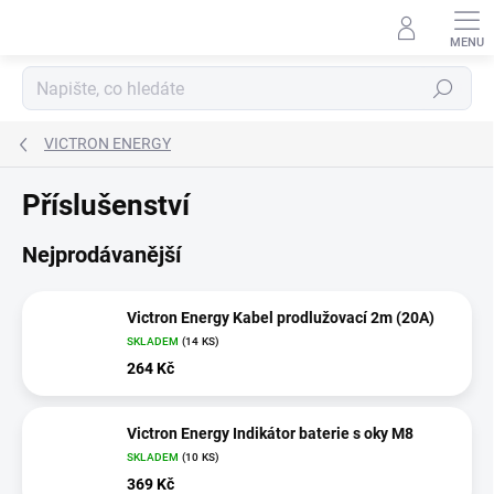
Přejít
na
obsah
Hledat
VICTRON ENERGY
Příslušenství
Nejprodávanější
Victron Energy Kabel prodlužovací 2m (20A)
SKLADEM
(
14 KS
)
264 Kč
Victron Energy Indikátor baterie s oky M8
SKLADEM
(
10 KS
)
369 Kč