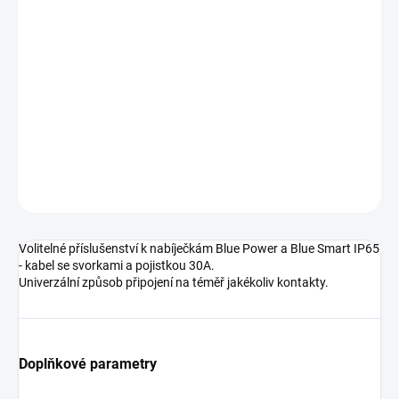
ÚSTÍ NAD LABEM:
2 KS
Krokosvorky Victron Energy na kabelu 50cm s pojistkou 30A
DETAILNÍ INFORMACE
−
+
Přidat do košíku
ZEPTAT SE
HLÍDAT
Volitelné příslušenství k nabíječkám Blue Power a Blue Smart IP65
- kabel se svorkami a pojistkou 30A.
Univerzální způsob připojení na téměř jakékoliv kontakty.
Doplňkové parametry