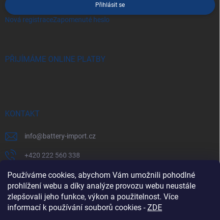
Přihlásit se
Nová registrace
Zapomenuté heslo
PŘIJÍMÁME ONLINE PLATBY
KONTAKT
info
@
battery-import.cz
+420 222 560 338
Používáme cookies, abychom Vám umožnili pohodlné
+420 774 969 705
prohlížení webu a díky analýze provozu webu neustále
zlepšovali jeho funkce, výkon a použitelnost. Více
informací k používání souborů cookies
-
ZDE