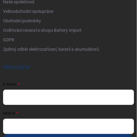
Naše společnost
Velkoobchodní spolupráce
Obchodní podmínky
Ověřování recenzí e-shopu Battery Import
GDPR
Zpětný odběr elektrozařízení, baterií a akumulátorů
PŘIHLÁŠENÍ
E-MAIL
HESLO