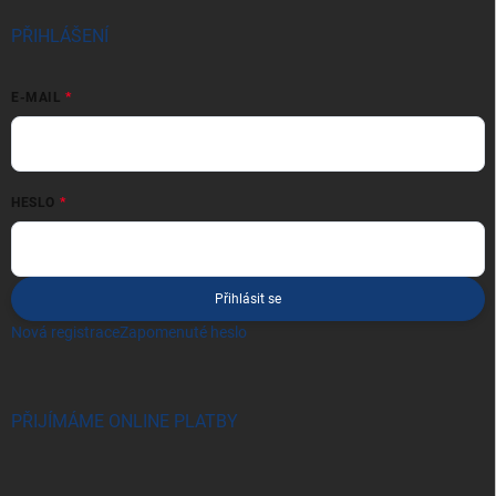
PŘIHLÁŠENÍ
E-MAIL
HESLO
Přihlásit se
Nová registrace
Zapomenuté heslo
PŘIJÍMÁME ONLINE PLATBY