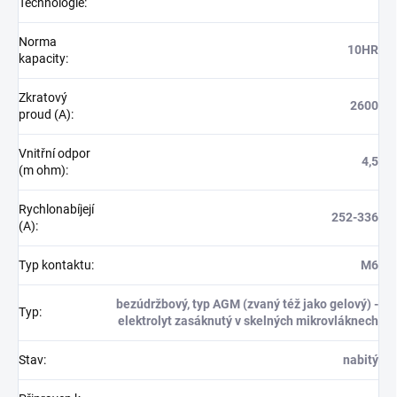
Technologie
:
Norma
10HR
kapacity
:
Zkratový
2600
proud (A)
:
Vnitřní odpor
4,5
(m ohm)
:
Rychlonabíjejí
252-336
(A)
:
Typ kontaktu
:
M6
bezúdržbový, typ AGM (zvaný též jako gelový) -
Typ
:
elektrolyt zasáknutý v skelných mikrovláknech
Stav
:
nabitý