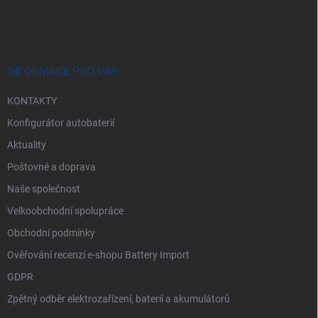
á
p
a
t
í
INFORMACE PRO VÁS
KONTAKTY
Konfigurátor autobaterií
Aktuality
Poštovné a doprava
Naše společnost
Velkoobchodní spolupráce
Obchodní podmínky
Ověřování recenzí e-shopu Battery Import
GDPR
Zpětný odběr elektrozařízení, baterií a akumulátorů