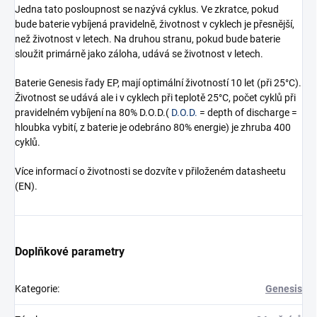
Jedna tato posloupnost se nazývá cyklus. Ve zkratce, pokud
bude baterie vybíjená pravidelně, životnost v cyklech je přesnější,
než životnost v letech. Na druhou stranu, pokud bude baterie
sloužit primárně jako záloha, udává se životnost v letech.
Baterie Genesis řady EP, mají optimální životností 10 let (při 25°C).
Životnost se udává ale i v cyklech při teplotě 25°C, počet cyklů při
pravidelném vybíjení na 80% D.O.D.(
D.O.D.
= depth of discharge =
hloubka vybití, z baterie je odebráno 80% energie) je zhruba 400
cyklů.
Více informací o životnosti se dozvíte v přiloženém datasheetu
(EN).
Doplňkové parametry
Kategorie
:
Genesis