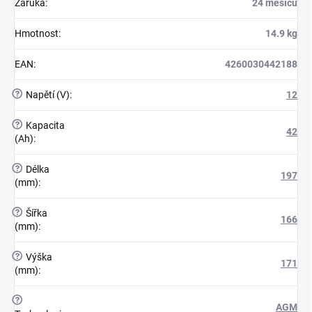
Záruka
:
24 měsíců
Hmotnost
:
14.9 kg
EAN
:
4260030442188
?
Napětí (V)
:
12
?
Kapacita
42
(Ah)
:
?
Délka
197
(mm)
:
?
Šířka
166
(mm)
:
?
Výška
171
(mm)
:
?
AGM