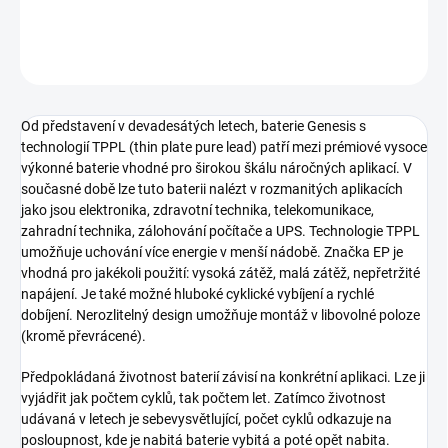
ZEPTAT SE
HLÍDAT
Od představení v devadesátých letech, baterie Genesis s
technologií TPPL (thin plate pure lead) patří mezi prémiové vysoce
výkonné baterie vhodné pro širokou škálu náročných aplikací. V
současné době lze tuto baterii nalézt v rozmanitých aplikacích
jako jsou elektronika, zdravotní technika, telekomunikace,
zahradní technika, zálohování počítače a UPS. Technologie TPPL
umožňuje uchování více energie v menší nádobě. Značka EP je
vhodná pro jakékoli použití: vysoká zátěž, malá zátěž, nepřetržité
napájení. Je také možné hluboké cyklické vybíjení a rychlé
dobíjení. Nerozlitelný design umožňuje montáž v libovolné poloze
(kromě převrácené).
Předpokládaná životnost baterií závisí na konkrétní aplikaci. Lze ji
vyjádřit jak počtem cyklů, tak počtem let. Zatímco životnost
udávaná v letech je sebevysvětlující, počet cyklů odkazuje na
posloupnost, kde je nabitá baterie vybitá a poté opět nabita.