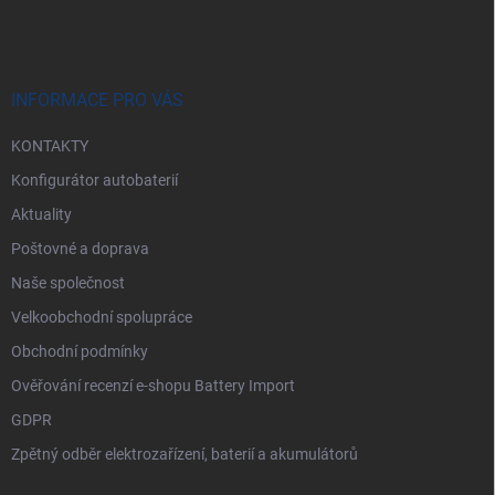
á
p
a
t
í
INFORMACE PRO VÁS
KONTAKTY
Konfigurátor autobaterií
Aktuality
Poštovné a doprava
Naše společnost
Velkoobchodní spolupráce
Obchodní podmínky
Ověřování recenzí e-shopu Battery Import
GDPR
Zpětný odběr elektrozařízení, baterií a akumulátorů