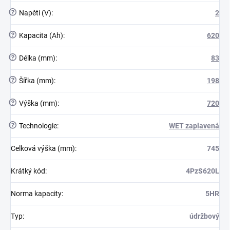
?
Napětí (V)
:
2
?
Kapacita (Ah)
:
620
?
Délka (mm)
:
83
?
Šířka (mm)
:
198
?
Výška (mm)
:
720
?
Technologie
:
WET zaplavená
Celková výška (mm)
:
745
Krátký kód
:
4PzS620L
Norma kapacity
:
5HR
Typ
:
údržbový