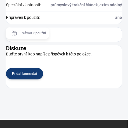
Speciální vlastnosti
:
průmyslový trakční článek, extra odolný
Připraven k použití
:
ano
Návod k použití
Diskuze
Buďte první, kdo napíše příspěvek k této položce.
Přidat komentář
Z