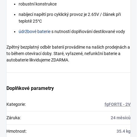
robustní konstrukce
nabíjecí napětí pro cyklický provoz je 2.65V / článek při
teplotě 25°C
údržbové baterie
s nutností doplňování destilované vody
Zpětný bezplatný odběr baterií provádíme na našich prodejnách a
to během otevírací doby. Staré, vyřazené, nefunkční baterie a
autobaterie likvidujeme ZDARMA.
Doplňkové parametry
Kategorie
:
fgFORTE - 2V
Záruka
:
24 měsíců
Hmotnost
:
35.4 kg