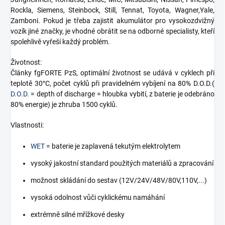
Rockla, Siemens, Steinbock, Still, Tennat, Toyota, Wagner,Yale,
Zamboni. Pokud je třeba zajistit akumulátor pro vysokozdvižný
vozík jiné značky, je vhodné obrátit se na odborné specialisty, kteří
spolehlivě vyřeší každý problém.
Životnost:
Články fgFORTE PzS, optimální životnost se udává v cyklech při
teplotě 30°C, počet cyklů při pravidelném vybíjení na 80% D.O.D.(
D.O.D.
= depth of discharge = hloubka vybití, z baterie je odebráno
80% energie) je zhruba 1500 cyklů.
Vlastnosti:
WET
= baterie je zaplavená tekutým elektrolytem
vysoký jakostní standard použitých materiálů a zpracování
možnost skládání do sestav (12V/24V/48V/80V,110V,...)
vysoká odolnost vůči cyklickému namáhání
extrémně silné mřížkové desky