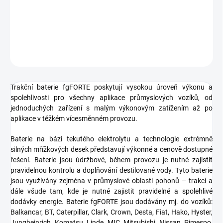
−
+
Přidat do košíku
ZEPTAT SE
HLÍDAT
Trakční baterie fgFORTE poskytují vysokou úroveň výkonu a
spolehlivosti pro všechny aplikace průmyslových vozíků, od
jednoduchých zařízení s malým výkonovým zatížením až po
aplikace v těžkém vícesměnném provozu.
Baterie na bázi tekutého elektrolytu a technologie extrémně
silných mřížkových desek představují výkonné a cenově dostupné
řešení. Baterie jsou údržbové, během provozu je nutné zajistit
pravidelnou kontrolu a doplňování destilované vody. Tyto baterie
jsou využívány zejména v průmyslové oblasti pohonů – trakcí a
dále všude tam, kde je nutné zajistit pravidelné a spolehlivé
dodávky energie. Baterie fgFORTE jsou dodávány mj. do vozíků:
Balkancar, BT, Caterpillar, Clark, Crown, Desta, Fiat, Hako, Hyster,
Jungheinrich, Komatsu, Linde, MIC, Mitsubishi, Nissan, Pimespo,