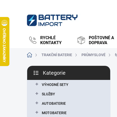
Přejít
na
obsah
RYCHLÉ
POŠTOVNÉ A
KONTAKTY
DOPRAVA
Domů
TRAKČNÍ BATERIE
PRŮMYSLOVÉ
f
P
Kategorie
o
Přeskočit
s
kategorie
t
VÝHODNÉ SETY
r
SLUŽBY
a
n
AUTOBATERIE
n
MOTOBATERIE
í