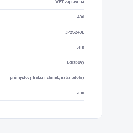
WET zaplavená
430
3PzS240L
5HR
údržbový
průmyslový trakční článek, extra odolný
ano