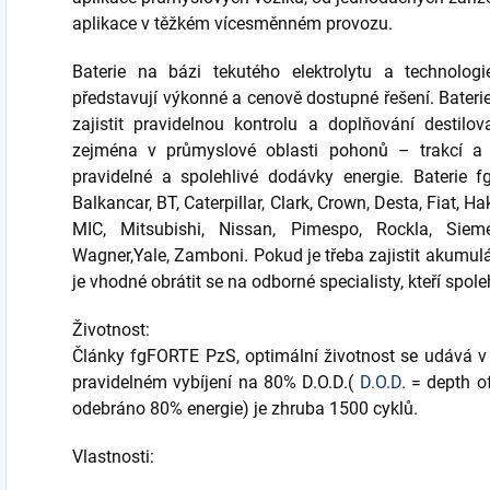
aplikace v těžkém vícesměnném provozu.
Baterie na bázi tekutého elektrolytu a technolog
představují výkonné a cenově dostupné řešení. Bateri
zajistit pravidelnou kontrolu a doplňování destilo
zejména v průmyslové oblasti pohonů – trakcí a d
pravidelné a spolehlivé dodávky energie. Baterie
Balkancar, BT, Caterpillar, Clark, Crown, Desta, Fiat, H
MIC, Mitsubishi, Nissan, Pimespo, Rockla, Siemen
Wagner,Yale, Zamboni. Pokud je třeba zajistit akumulá
je vhodné obrátit se na odborné specialisty, kteří spol
Životnost:
Články fgFORTE PzS, optimální životnost se udává v c
pravidelném vybíjení na 80% D.O.D.(
D.O.D.
= depth of
odebráno 80% energie) je zhruba 1500 cyklů.
Vlastnosti: