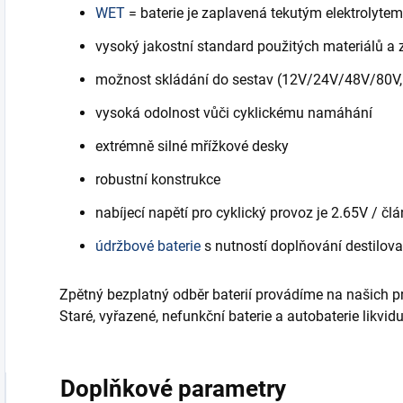
WET
= baterie je zaplavená tekutým elektrolytem
vysoký jakostní standard použitých materiálů a
možnost skládání do sestav (12V/24V/48V/80V,1
vysoká odolnost vůči cyklickému namáhání
extrémně silné mřížkové desky
robustní konstrukce
nabíjecí napětí pro cyklický provoz je 2.65V / člá
údržbové baterie
s nutností doplňování destilov
Zpětný bezplatný odběr baterií provádíme na našich p
Staré, vyřazené, nefunkční baterie a autobaterie likv
Doplňkové parametry