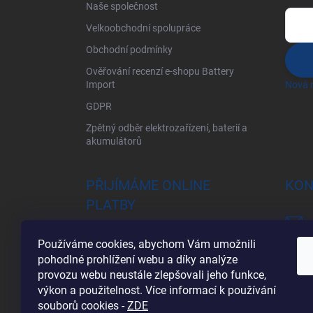
Naše společnost
Velkoobchodní spolupráce
Obchodní podmínky
Ověřování recenzí e-shopu Battery
Import
Nová r
GDPR
Zpětný odběr elektrozařízení, baterií a
akumulátorů
PŘIJÍMÁME ONLINE
KON
PLATBY
Používáme cookies, abychom Vám umožnili
pohodlné prohlížení webu a díky analýze
provozu webu neustále zlepšovali jeho funkce,
výkon a použitelnost. Více informací k používání
souborů cookies
-
ZDE