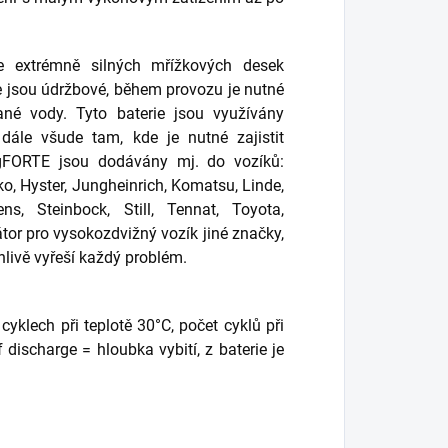
ie extrémně silných mřížkových desek
e jsou údržbové, během provozu je nutné
vané vody. Tyto baterie jsou využívány
ále všude tam, kde je nutné zajistit
 fgFORTE jsou dodávány mj. do vozíků:
ako, Hyster, Jungheinrich, Komatsu, Linde,
s, Steinbock, Still, Tennat, Toyota,
tor pro vysokozdvižný vozík jiné značky,
ehlivě vyřeší každý problém.
yklech při teplotě 30°C, počet cyklů při
 discharge = hloubka vybití, z baterie je