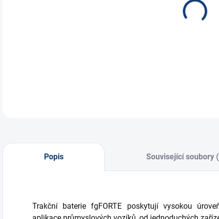
mim
využ
DETA
Popis
Související soubory 
Trakční baterie fgFORTE poskytují vysokou úrove
aplikace průmyslových vozíků, od jednoduchých zaří