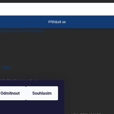
Přihlásit se
egistrace
Zapomenuté heslo
TAKT
info
@
battery-import.cz
+420 222 560 338
Odmítnout
Souhlasím
+420 774 969 705