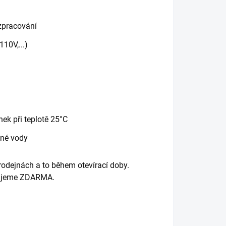
 zpracování
10V,...)
nek při teplotě 25°C
ané vody
rodejnách a to během otevírací doby.
idujeme ZDARMA.