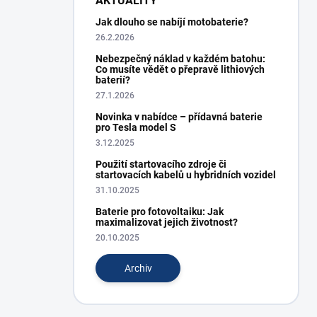
AKTUALITY
Jak dlouho se nabíjí motobaterie?
26.2.2026
Nebezpečný náklad v každém batohu:
Co musíte vědět o přepravě lithiových
baterií?
27.1.2026
Novinka v nabídce – přídavná baterie
pro Tesla model S
3.12.2025
Použití startovacího zdroje či
startovacích kabelů u hybridních vozidel
31.10.2025
Baterie pro fotovoltaiku: Jak
maximalizovat jejich životnost?
20.10.2025
Archiv