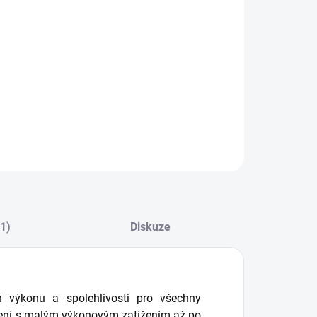
ořádná odolnost a konstrukce pro průmyslové
ití
ILNÍ INFORMACE
−
+
Přidat do košíku
ZEPTAT SE
HLÍDAT
(1)
Diskuze
ň výkonu a spolehlivosti pro všechny
zení s malým výkonovým zatížením až po