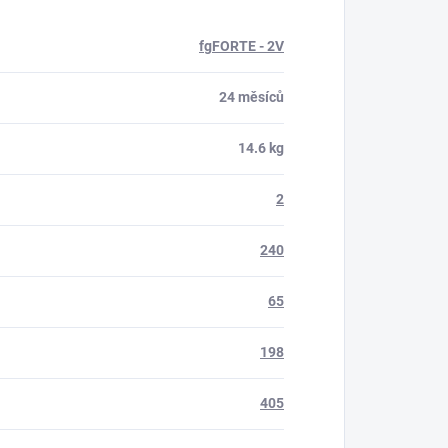
fgFORTE - 2V
24 měsíců
14.6 kg
2
240
65
198
405