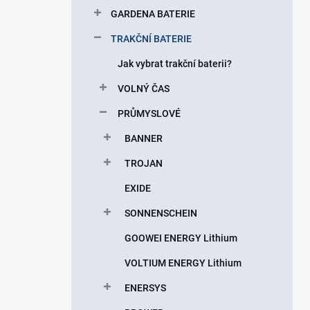
p
GARDENA BATERIE
a
n
TRAKČNÍ BATERIE
e
Jak vybrat trakční baterii?
l
VOLNÝ ČAS
PRŮMYSLOVÉ
BANNER
TROJAN
EXIDE
SONNENSCHEIN
GOOWEI ENERGY Lithium
VOLTIUM ENERGY Lithium
ENERSYS