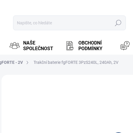
Hledat
NAŠE
OBCHODNÍ
SPOLEČNOST
PODMÍNKY
gFORTE - 2V
Trakční baterie fgFORTE 3PzS240L, 240Ah, 2V
ZNAČKA:
FGFORTE
MOŽ
3 
2 7
Měr
NA
cena
Tra