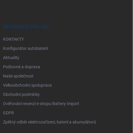
á
p
a
t
í
INFORMACE PRO VÁS
KONTAKTY
Konfigurátor autobaterií
Aktuality
Poštovné a doprava
Naše společnost
Velkoobchodní spolupráce
Obchodní podmínky
Ověřování recenzí e-shopu Battery Import
GDPR
Zpětný odběr elektrozařízení, baterií a akumulátorů