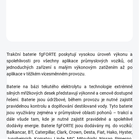
−
+
Přidat do košíku
ZEPTAT SE
HLÍDAT
Trakční baterie fgFORTE poskytují vysokou úroveň výkonu a
spolehlivosti pro všechny aplikace průmyslových vozíků, od
jednoduchých zařízení s malým výkonovým zatížením až po
aplikace v těžkém vícesměnném provozu.
Baterie na bázi tekutého elektrolytu a technologie extrémně
silných mřížkových desek představují výkonné a cenově dostupné
řešení. Baterie jsou údržbové, během provozu je nutné zajistit
pravidelnou kontrolu a doplňování destilované vody. Tyto baterie
jsou využívány zejména v průmyslové oblasti pohonů – trakcí a
dále všude tam, kde je nutné zajistit pravidelné a spolehlivé
dodávky energie. Baterie fgFORTE jsou dodávány mj. do vozíků:
Balkancar, BT, Caterpillar, Clark, Crown, Desta, Fiat, Hako, Hyster,
Jungheinrich, Komatsu, Linde, MIC, Mitsubishi, Nissan, Pimespo,