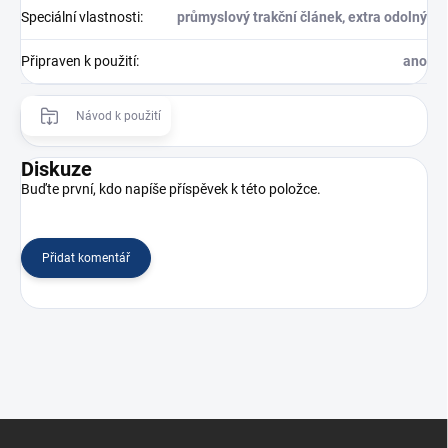
Speciální vlastnosti
:
průmyslový trakční článek, extra odolný
Připraven k použití
:
ano
Návod k použití
Diskuze
Buďte první, kdo napíše příspěvek k této položce.
Přidat komentář
Z