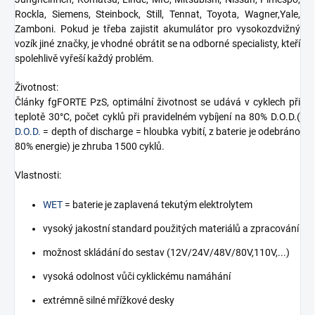
Rockla, Siemens, Steinbock, Still, Tennat, Toyota, Wagner,Yale,
Zamboni. Pokud je třeba zajistit akumulátor pro vysokozdvižný
vozík jiné značky, je vhodné obrátit se na odborné specialisty, kteří
spolehlivě vyřeší každý problém.
Životnost:
Články fgFORTE PzS, optimální životnost se udává v cyklech při
teplotě 30°C, počet cyklů při pravidelném vybíjení na 80% D.O.D.(
D.O.D.
= depth of discharge = hloubka vybití, z baterie je odebráno
80% energie) je zhruba 1500 cyklů.
Vlastnosti:
WET
= baterie je zaplavená tekutým elektrolytem
vysoký jakostní standard použitých materiálů a zpracování
možnost skládání do sestav (12V/24V/48V/80V,110V,...)
vysoká odolnost vůči cyklickému namáhání
extrémně silné mřížkové desky