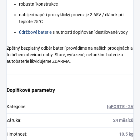
robustní konstrukce
nabíjecí napětí pro cyklický provoz je 2.65V / článek při
teplotě 25°C
údržbové baterie
s nutností doplňování destilované vody
Zpětný bezplatný odběr baterií provádíme na našich prodejnách a
to během otevírací doby. Staré, vyřazené, nefunkční baterie a
autobaterie likvidujeme ZDARMA.
Doplňkové parametry
Kategorie
:
fgFORTE - 2V
Záruka
:
24 měsíců
Hmotnost
:
10.5 kg