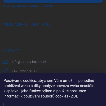
Nová registrace
Zapomenuté heslo
PŘIJÍMÁME ONLINE PLATBY
KONTAKT
info
@
battery-import.cz
+420 222 560 338
+420 774 969 705
Používáme cookies, abychom Vám umožnili pohodlné
prohlížení webu a díky analýze provozu webu neustále
zlepšovali jeho funkce, výkon a použitelnost. Více
informací k používání souborů cookies
-
ZDE
Zboží.cz
Heureka.cz
Battery Import SK
REKLAMACE