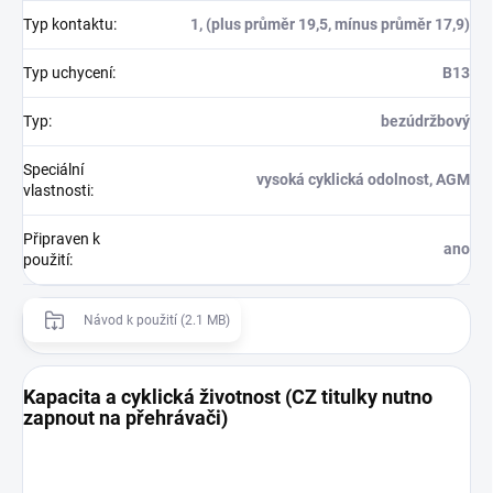
Typ kontaktu
:
1, (plus průměr 19,5, mínus průměr 17,9)
Typ uchycení
:
B13
Typ
:
bezúdržbový
Speciální
vysoká cyklická odolnost, AGM
vlastnosti
:
Připraven k
ano
použití
:
Návod k použití (2.1 MB)
Kapacita a cyklická životnost (CZ titulky nutno
zapnout na přehrávači)