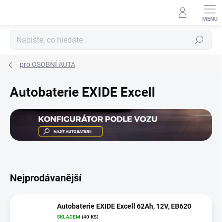
Přejít
na
obsah
Hledat
pro OSOBNÍ AUTA
Autobaterie EXIDE Excell
Nejprodávanější
Autobaterie EXIDE Excell 62Ah, 12V, EB620
SKLADEM
(
40 KS
)