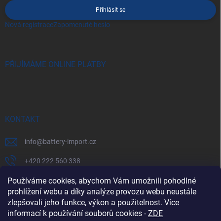
Přihlásit se
Nová registrace
Zapomenuté heslo
PŘIJÍMÁME ONLINE PLATBY
KONTAKT
info
@
battery-import.cz
+420 222 560 338
Používáme cookies, abychom Vám umožnili pohodlné
+420 774 969 705
prohlížení webu a díky analýze provozu webu neustále
zlepšovali jeho funkce, výkon a použitelnost. Více
informací k používání souborů cookies
-
ZDE