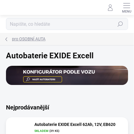
Přejít
na
obsah
Hledat
pro OSOBNÍ AUTA
Autobaterie EXIDE Excell
Nejprodávanější
Autobaterie EXIDE Excell 62Ah, 12V, EB620
SKLADEM
(
39 KS
)