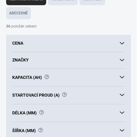
z
e
ABECEDNĚ
n
í
36
položek celkem
p
r
CENA
o
d
u
ZNAČKY
k
t
?
KAPACITA (AH)
ů
?
STARTOVACÍ PROUD (A)
?
DÉLKA (MM)
?
ŠÍŘKA (MM)