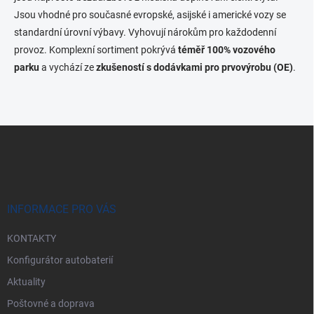
n
k
Jsou vhodné pro současné evropské, asijské i americké vozy se
í
y
standardní úrovní výbavy. Vyhovují nárokům pro každodenní
v
provoz. Komplexní sortiment pokrývá
téměř 100% vozového
ý
p
parku
a vychází ze
zkušeností s dodávkami pro prvovýrobu (OE)
.
i
s
u
Z
á
p
a
t
í
INFORMACE PRO VÁS
KONTAKTY
Konfigurátor autobaterií
Aktuality
Poštovné a doprava