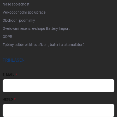
Naše společnost
Velkoobchodní spolupráce
Obchodní podmínky
Ověřování recenzí e-shopu Battery Import
GDPR
Zpětný odběr elektrozařízení, baterií a akumulátorů
PŘIHLÁŠENÍ
E-MAIL
HESLO