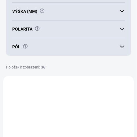
?
VÝŠKA (MM)
?
POLARITA
?
PÓL
Položek k zobrazení:
36
V
ý
E4829
p
i
s
p
r
o
d