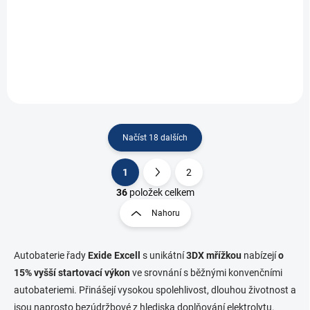
2 300 Kč
Do košíku
1 900,83 Kč bez DPH
Autobaterie EXIDE Excell EB 954, kapacita 95Ah,...
Načíst 18 dalších
1
2
O
S
v
t
36
položek celkem
l
r
Nahoru
á
á
d
n
a
k
c
Autobaterie řady
Exide Excell
s unikátní
3DX mřížkou
nabízejí
o
o
í
15% vyšší startovací výkon
ve srovnání s běžnými konvenčními
p
v
autobateriemi. Přinášejí vysokou spolehlivost, dlouhou životnost a
r
á
jsou naprosto bezúdržbové z hlediska doplňování elektrolytu.
v