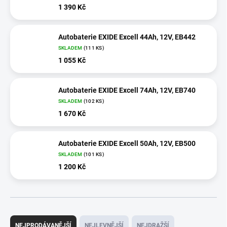
1 390 Kč
Autobaterie EXIDE Excell 44Ah, 12V, EB442
SKLADEM
(
111 KS
)
1 055 Kč
Autobaterie EXIDE Excell 74Ah, 12V, EB740
SKLADEM
(
102 KS
)
1 670 Kč
Autobaterie EXIDE Excell 50Ah, 12V, EB500
SKLADEM
(
101 KS
)
1 200 Kč
Ř
a
NEJPRODÁVANĚJŠÍ
NEJLEVNĚJŠÍ
NEJDRAŽŠÍ