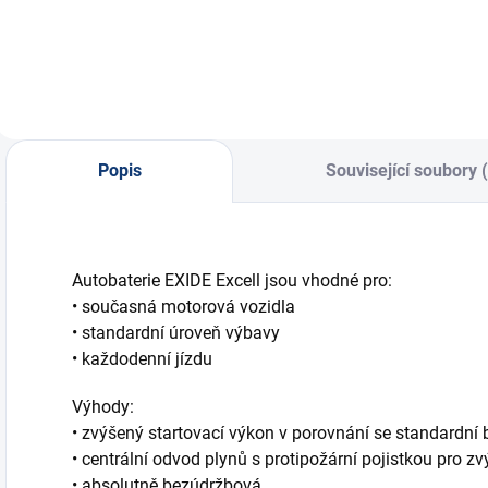
dobíjecí proud...
s
Popis
Související soubory 
Autobaterie EXIDE Excell jsou vhodné pro:
• současná motorová vozidla
• standardní úroveň výbavy
• každodenní jízdu
Výhody:
• zvýšený startovací výkon v porovnání se standardní b
• centrální odvod plynů s protipožární pojistkou pro 
• absolutně bezúdržbová