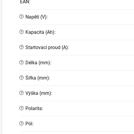
EAN
:
?
Napětí (V)
:
?
Kapacita (Ah)
:
?
Startovací proud (A)
:
?
Délka (mm)
:
?
Šířka (mm)
:
?
Výška (mm)
:
?
Polarita
:
?
Pól
: