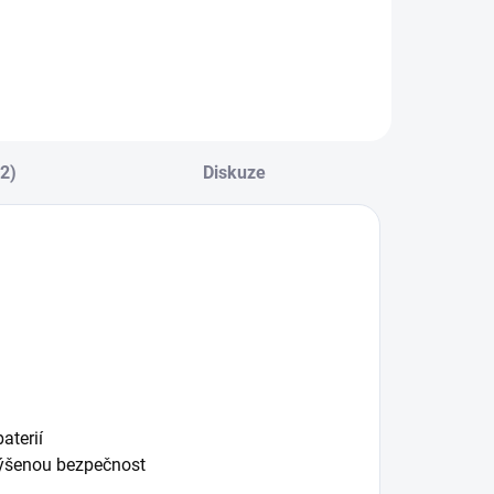
e...
(2)
Diskuze
aterií
zvýšenou bezpečnost