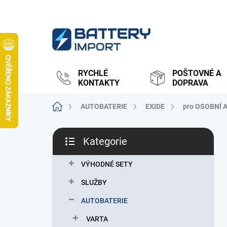
Přejít
na
obsah
RYCHLÉ
POŠTOVNÉ A
KONTAKTY
DOPRAVA
Domů
AUTOBATERIE
EXIDE
pro OSOBNÍ 
P
Kategorie
o
Přeskočit
s
kategorie
t
VÝHODNÉ SETY
r
SLUŽBY
a
n
AUTOBATERIE
n
VARTA
í