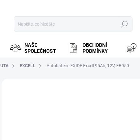
Hledat
NAŠE
OBCHODNÍ
SPOLEČNOST
PODMÍNKY
AUTA
EXCELL
Autobaterie EXIDE Excell 95Ah, 12V, EB950
ZNAČKA:
EXIDE
MOŽ
2 
1 7
Měr
PR
cena
BRN