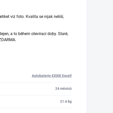
et viz foto. Kvalita se nijak neliší,
jen, a to během otevírací doby. Staré,
e ZDARMA.
Autobaterie EXIDE Excell
24 měsíců
21.6 kg