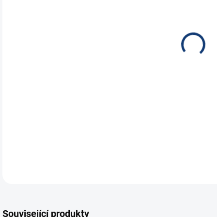
NEH
JES
ÚST
Auto
sta
kval
DETA
Související produkty