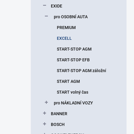
p
EXIDE
a
n
pro OSOBNÍ AUTA
e
PREMIUM
l
EXCELL
START-STOP AGM
START-STOP EFB
START-STOP AGM záložní
START AGM
START volný čas
pro NÁKLADNÍ VOZY
BANNER
BOSCH