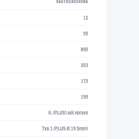
3661024034586
12
95
800
353
175
190
0, (PLUS) pól vpravo
Typ 1 (PLUS Ø 19,5mm)