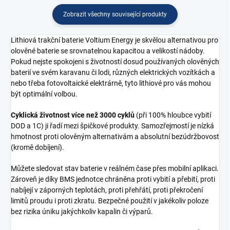
Zobrazit všechny související produkty
Lithiová trakční baterie Voltium Energy je skvělou alternativou pro
olověné baterie se srovnatelnou kapacitou a velikostí nádoby.
Pokud nejste spokojeni s životností dosud používaných olověných
baterií ve svém karavanu či lodi, různých elektrických vozítkách a
nebo třeba fotovoltaické elektrárně, tyto lithiové pro vás mohou
být optimální volbou.
Cyklická životnost více než 3000 cyklů
(při 100% hloubce vybití
DOD a 1C) ji řadí mezi špičkové produkty. Samozřejmostí je nízká
hmotnost proti olověným alternativám a absolutní bezúdržbovost
(kromě dobíjení).
Můžete sledovat stav baterie v reálném čase přes mobilní aplikaci.
Zároveň je díky BMS jednotce chráněna proti vybití a přebití, proti
nabíjejí v záporných teplotách, proti přehřátí, proti překročení
limitů proudu i proti zkratu. Bezpečné použití v jakékoliv poloze
bez rizika úniku jakýchkoliv kapalin či výparů.