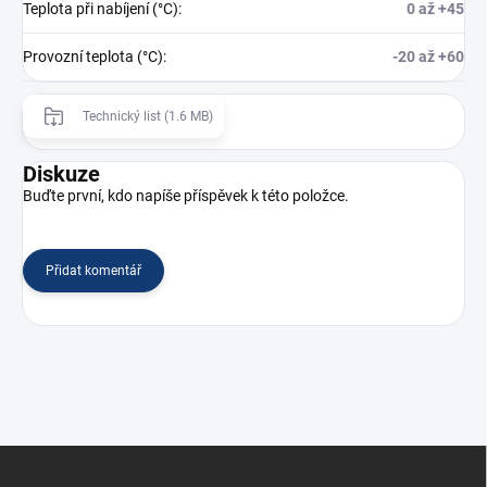
Teplota při nabíjení (°C)
:
0 až +45
Provozní teplota (°C)
:
-20 až +60
Technický list (1.6 MB)
Diskuze
Buďte první, kdo napíše příspěvek k této položce.
Přidat komentář
Z
á