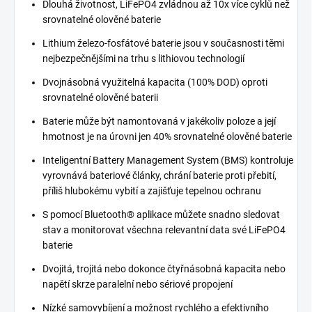
Dlouhá životnost, LiFePO4 zvládnou až 10x více cyklů než
srovnatelné olověné baterie
Lithium železo-fosfátové baterie jsou v současnosti těmi
nejbezpečnějšími na trhu s lithiovou technologií
Dvojnásobná využitelná kapacita (100% DOD) oproti
srovnatelné olověné baterii
Baterie může být namontovaná v jakékoliv poloze a její
hmotnost je na úrovni jen 40% srovnatelné olověné baterie
Inteligentní Battery Management System (BMS) kontroluje
vyrovnává bateriové články, chrání baterie proti přebití,
příliš hlubokému vybití a zajišťuje tepelnou ochranu
S pomocí Bluetooth® aplikace můžete snadno sledovat
stav a monitorovat všechna relevantní data své LiFePO4
baterie
Dvojitá, trojitá nebo dokonce čtyřnásobná kapacita nebo
napětí skrze paralelní nebo sériové propojení
Nízké samovybíjení a možnost rychlého a efektivního