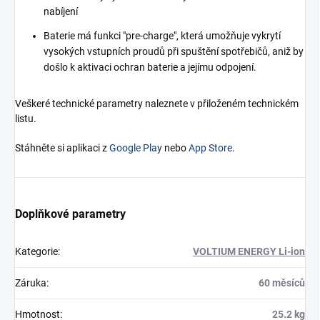
nabíjení
Baterie má funkci "pre-charge", která umožňuje vykrytí
vysokých vstupních proudů při spuštění spotřebičů, aniž by
došlo k aktivaci ochran baterie a jejímu odpojení.
Veškeré technické parametry naleznete v přiloženém technickém
listu.
Stáhněte si aplikaci z
Google Play
nebo
App Store
.
Doplňkové parametry
Kategorie
:
VOLTIUM ENERGY Li-ion
Záruka
:
60 měsíců
Hmotnost
:
25.2 kg