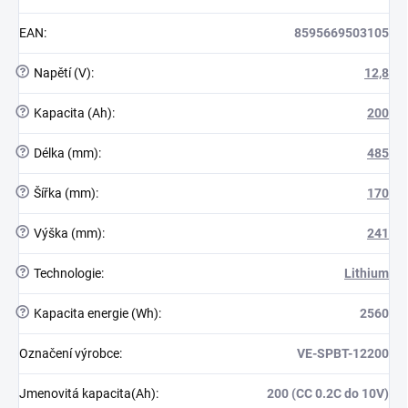
EAN
:
8595669503105
?
Napětí (V)
:
12,8
?
Kapacita (Ah)
:
200
?
Délka (mm)
:
485
?
Šířka (mm)
:
170
?
Výška (mm)
:
241
?
Technologie
:
Lithium
?
Kapacita energie (Wh)
:
2560
Označení výrobce
:
VE-SPBT-12200
Jmenovitá kapacita(Ah)
:
200 (CC 0.2C do 10V)