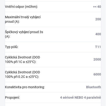
Vnitřní odpor (mOhm)
:
=< 40
Maximální trvalý vybíjecí
200
proud (A)
:
Špičkový vybíjecí proud 3s
400
(A)
:
Typ pólů
:
T11
Cyklická životnost (DOD
2000
100% při 1C a ±25°C)
:
Cyklická životnost (DOD
6000
100% při 0.2C a ±25°C)
:
Konektivita pro monitoring
:
Bluetooth
Propojení
:
4 sériově NEBO 4 paralelně