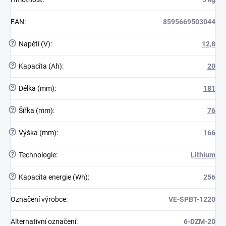
EAN
:
8595669503044
?
Napětí (V)
:
12,8
?
Kapacita (Ah)
:
20
?
Délka (mm)
:
181
?
Šířka (mm)
:
76
?
Výška (mm)
:
166
?
Technologie
:
Lithium
?
Kapacita energie (Wh)
:
256
Označení výrobce
:
VE-SPBT-1220
Alternativní označení
:
6-DZM-20