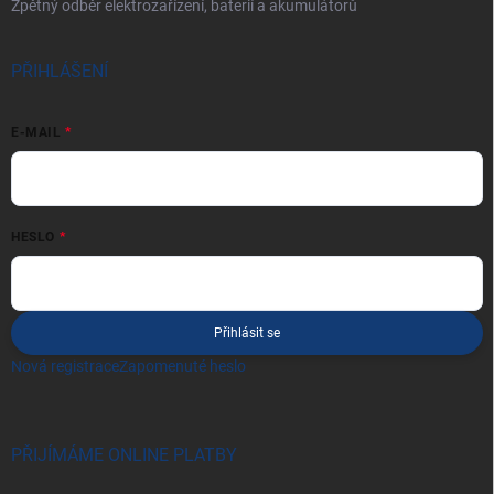
Zpětný odběr elektrozařízení, baterií a akumulátorů
PŘIHLÁŠENÍ
E-MAIL
HESLO
Přihlásit se
Nová registrace
Zapomenuté heslo
PŘIJÍMÁME ONLINE PLATBY