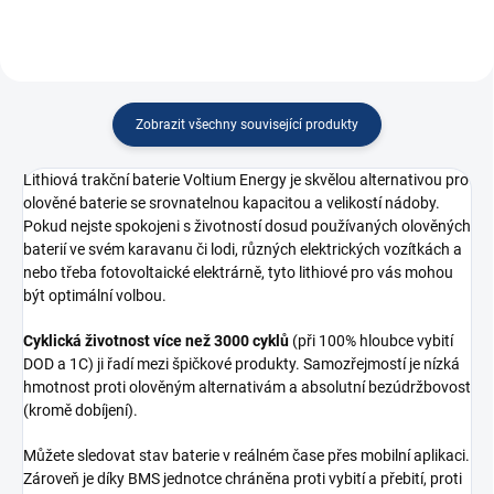
Zobrazit všechny související produkty
Lithiová trakční baterie Voltium Energy je skvělou alternativou pro
olověné baterie se srovnatelnou kapacitou a velikostí nádoby.
Pokud nejste spokojeni s životností dosud používaných olověných
baterií ve svém karavanu či lodi, různých elektrických vozítkách a
nebo třeba fotovoltaické elektrárně, tyto lithiové pro vás mohou
být optimální volbou.
Cyklická životnost více než 3000 cyklů
(při 100% hloubce vybití
DOD a 1C) ji řadí mezi špičkové produkty. Samozřejmostí je nízká
hmotnost proti olověným alternativám a absolutní bezúdržbovost
(kromě dobíjení).
Můžete sledovat stav baterie v reálném čase přes mobilní aplikaci.
Zároveň je díky BMS jednotce chráněna proti vybití a přebití, proti