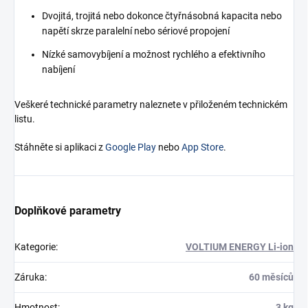
Dvojitá, trojitá nebo dokonce čtyřnásobná kapacita nebo
napětí skrze paralelní nebo sériové propojení
Nízké samovybíjení a možnost rychlého a efektivního
nabíjení
Veškeré technické parametry naleznete v přiloženém technickém
listu.
Stáhněte si aplikaci z
Google Play
nebo
App Store
.
Doplňkové parametry
Kategorie
:
VOLTIUM ENERGY Li-ion
Záruka
:
60 měsíců
Hmotnost
:
3 kg