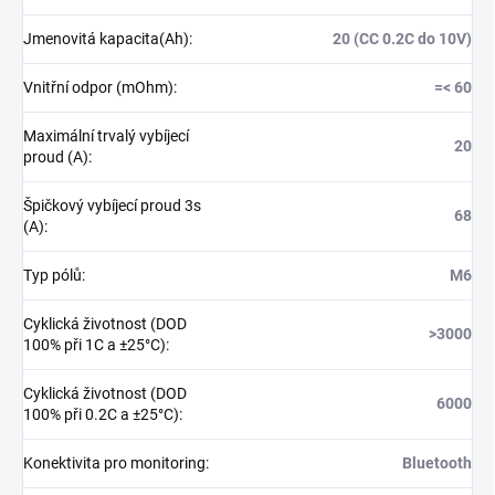
Jmenovitá kapacita(Ah)
:
20 (CC 0.2C do 10V)
Vnitřní odpor (mOhm)
:
=< 60
Maximální trvalý vybíjecí
20
proud (A)
:
Špičkový vybíjecí proud 3s
68
(A)
:
Typ pólů
:
M6
Cyklická životnost (DOD
>3000
100% při 1C a ±25°C)
:
Cyklická životnost (DOD
6000
100% při 0.2C a ±25°C)
:
Konektivita pro monitoring
:
Bluetooth