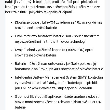
nabíjejí v záporných teplotách, proti přehřátí, proti překročení
limitů proudu i proti zkratu. Bezpečné použití v jakékoliv poloze
bez rizika úniku jakýchkoliv kapalin či výparů.
Dlouhá životnost, LiFePO4 zvládnou až 10x více cyklů než
srovnatelné olověné baterie
Lithium železo-fosfátové baterie jsou v současnosti těmi
nejbezpečnějšími na trhu s lithiovou technologií
Dvojnásobná využitelná kapacita (100% DOD) oproti
srovnatelné olověné baterii
Baterie může být namontovaná v jakékoliv poloze a její
hmotnost je na úrovni jen 40% srovnatelné olověné baterie
Inteligentní Battery Management System (BMS) kontroluje
vyrovnává bateriové články, chrání baterie proti přebití,
příliš hlubokému vybití a zajišťuje tepelnou ochranu
S pomocí Bluetooth® aplikace můžete snadno sledovat
stav a monitorovat všechna relevantní data své LiFePO4
baterie