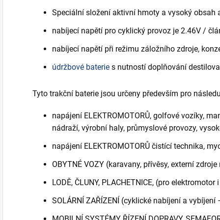
Speciální složení aktivní hmoty a vysoký obsah
nabíjecí napětí pro cyklický provoz je 2.46V / člá
nabíjecí napětí při režimu záložního zdroje, konz
údržbové baterie
s nutností doplňování destilov
Tyto trakční baterie jsou určeny především pro následuj
napájení ELEKTROMOTORŮ, golfové vozíky, manipu
nádraží, výrobní haly, průmyslové provozy, vysok
napájení ELEKTROMOTORŮ čistící technika, mycí
OBYTNÉ VOZY (karavany, přívěsy, externí zdroje 
LODĚ, ČLUNY, PLACHETNICE, (pro elektromotor i 
SOLÁRNÍ ZAŘÍZENÍ (cyklické nabíjení a vybíjení 
MOBILNÍ SYSTÉMY ŘÍZENÍ DOPRAVY, SEMAFO