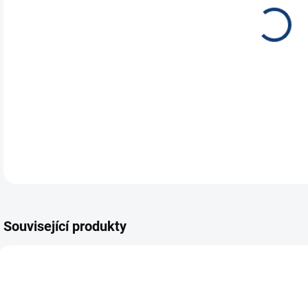
Plus
DETA
Související produkty
E7265
E6302