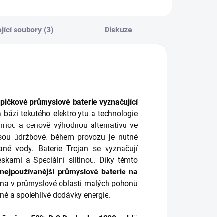
jící soubory (3)
Diskuze
špičkové průmyslové baterie vyznačující
a bázi tekutého elektrolytu a technologie
onnou a cenově výhodnou alternativu ve
 jsou údržbové, během provozu je nutné
vané vody. Baterie Trojan se vyznačují
skami a Speciální slitinou. Díky těmto
 nejpoužívanější průmyslové baterie na
ména v průmyslové oblasti malých pohonů
elné a spolehlivé dodávky energie.