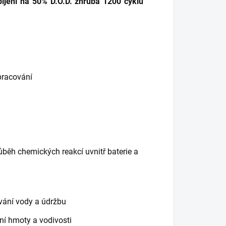
íjení na 50% D.O.D. zhruba 1200 cyklů
pracování
běh chemických reakcí uvnitř baterie a
ování vody a údržbu
vní hmoty a vodivosti