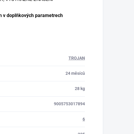
eden v doplňkových parametrech
TROJAN
24 měsíců
28 kg
9005753017894
6