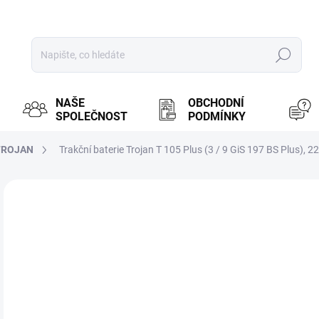
Hledat
NAŠE
OBCHODNÍ
SPOLEČNOST
PODMÍNKY
TROJAN
Trakční baterie Trojan T 105 Plus (3 / 9 GiS 197 BS Plus), 2
ZNAČKA:
TROJAN
MOŽ
5 
4 7
Měr
OBV
cena
Trak