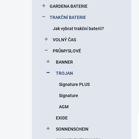
p
GARDENA BATERIE
a
n
TRAKČNÍ BATERIE
e
Jak vybrat trakční baterii?
l
VOLNÝ ČAS
PRŮMYSLOVÉ
BANNER
TROJAN
Signature PLUS
Signature
AGM
EXIDE
SONNENSCHEIN