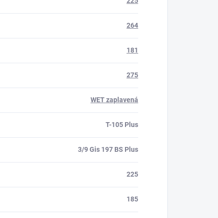
225
264
181
275
WET zaplavená
T-105 Plus
3/9 Gis 197 BS Plus
225
185