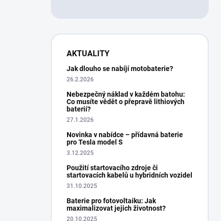
AKTUALITY
Jak dlouho se nabíjí motobaterie?
26.2.2026
Nebezpečný náklad v každém batohu:
Co musíte vědět o přepravě lithiových
baterií?
27.1.2026
Novinka v nabídce – přídavná baterie
pro Tesla model S
3.12.2025
Použití startovacího zdroje či
startovacích kabelů u hybridních vozidel
31.10.2025
Baterie pro fotovoltaiku: Jak
maximalizovat jejich životnost?
20.10.2025