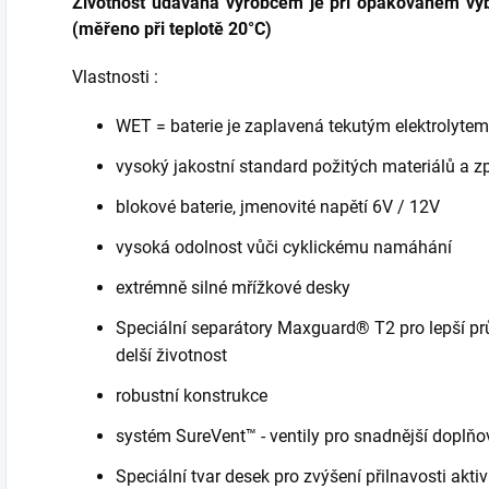
Životnost udávaná výrobcem je při opakovaném vyb
(měřeno při teplotě 20°C)
Vlastnosti :
WET = baterie je zaplavená tekutým elektrolytem
vysoký jakostní standard požitých materiálů a z
blokové baterie, jmenovité napětí 6V / 12V
vysoká odolnost vůči cyklickému namáhání
extrémně silné mřížkové desky
Speciální separátory Maxguard® T2 pro lepší prů
delší životnost
robustní konstrukce
systém SureVent™ - ventily pro snadnější doplň
Speciální tvar desek pro zvýšení přilnavosti akti