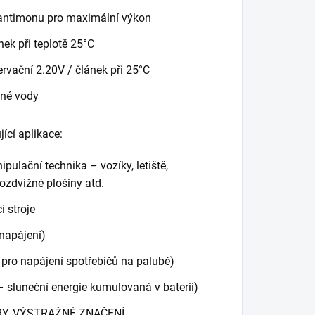
 antimonu pro maximální výkon
nek při teplotě 25°C
ervační 2.20V / článek při 25°C
ané vody
ící aplikace:
lační technika – vozíky, letiště,
ozdvižné plošiny atd.
 stroje
napájení)
pro napájení spotřebičů na palubě)
– sluneční energie kumulovaná v baterii)
RY, VÝSTRAŽNÉ ZNAČENÍ