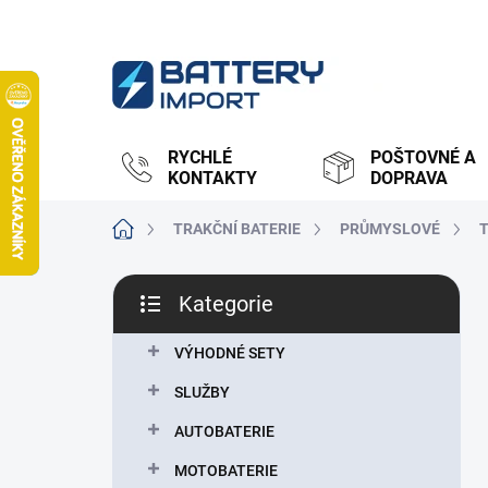
Přejít
na
obsah
RYCHLÉ
POŠTOVNÉ A
KONTAKTY
DOPRAVA
Domů
TRAKČNÍ BATERIE
PRŮMYSLOVÉ
P
Kategorie
o
Přeskočit
s
kategorie
t
VÝHODNÉ SETY
r
SLUŽBY
a
n
AUTOBATERIE
n
MOTOBATERIE
í