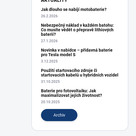
AKTUALITY
Jak dlouho se nabíjí motobaterie?
26.2.2026
Nebezpečný náklad v každém batohu:
Co musíte vědět o přepravě lithiových
baterií?
27.1.2026
Novinka v nabídce – přídavná baterie
pro Tesla model S
3.12.2025
Použití startovacího zdroje či
startovacích kabelů u hybridních vozidel
31.10.2025
Baterie pro fotovoltaiku: Jak
maximalizovat jejich životnost?
20.10.2025
Archiv