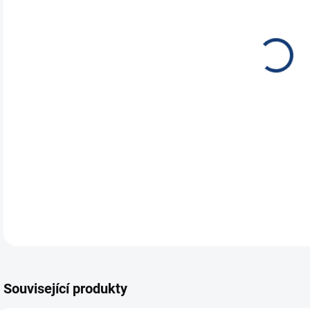
NEH
JES
ÚST
Trak
prům
DETA
Související produkty