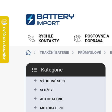
Přejít
na
obsah
RYCHLÉ
POŠTOVNÉ A
KONTAKTY
DOPRAVA
Domů
TRAKČNÍ BATERIE
PRŮMYSLOVÉ
P
Kategorie
o
Přeskočit
s
kategorie
t
VÝHODNÉ SETY
r
SLUŽBY
a
n
AUTOBATERIE
n
MOTOBATERIE
í