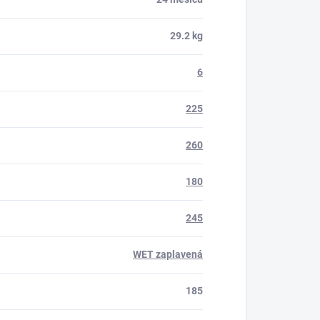
29.2 kg
6
225
260
180
245
WET zaplavená
185