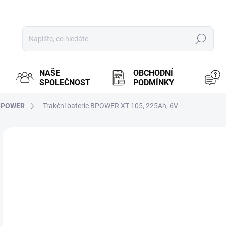
Hledat
NAŠE
OBCHODNÍ
SPOLEČNOST
PODMÍNKY
BPOWER
Trakční baterie BPOWER XT 105, 225Ah, 6V
ZNAČKA:
BPOWER
MOŽ
4 
3 7
Měr
PR
cena
BRN