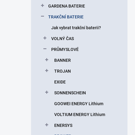
p
GARDENA BATERIE
a
n
TRAKČNÍ BATERIE
e
Jak vybrat trakční baterii?
l
VOLNÝ ČAS
PRŮMYSLOVÉ
BANNER
TROJAN
EXIDE
SONNENSCHEIN
GOOWEI ENERGY Lithium
VOLTIUM ENERGY Lithium
ENERSYS