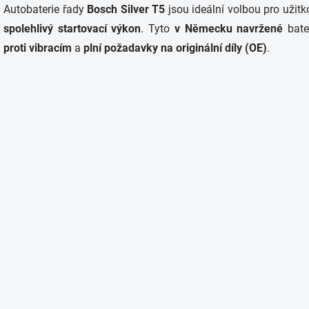
Autobaterie řady
Bosch Silver T5
jsou ideální volbou pro užit
l
á
spolehlivý startovací výkon
. Tyto
v Německu navržené
bate
d
proti vibracím
a
plní požadavky na originální díly (OE)
.
a
c
í
p
r
v
k
y
v
ý
p
i
s
u