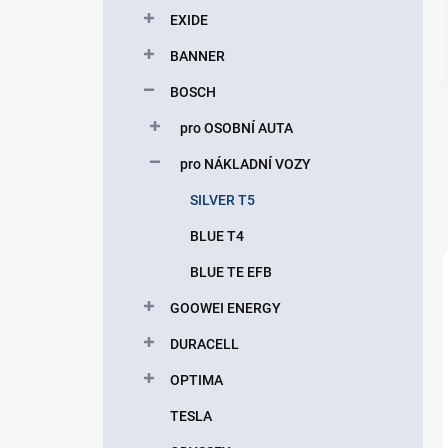
p
EXIDE
a
n
BANNER
e
BOSCH
l
pro OSOBNÍ AUTA
pro NÁKLADNÍ VOZY
SILVER T5
BLUE T4
BLUE TE EFB
GOOWEI ENERGY
DURACELL
OPTIMA
TESLA