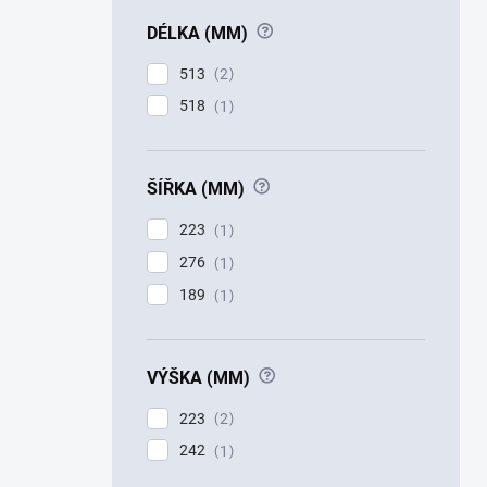
?
DÉLKA (MM)
513
2
518
1
?
ŠÍŘKA (MM)
223
1
276
1
189
1
?
VÝŠKA (MM)
223
2
242
1