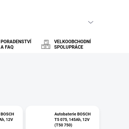
PRÁZDNÝ KOŠÍK
NÁKUPNÍ
KOŠÍK
PORADENSTVÍ
VELKOOBCHODNÍ
A FAQ
SPOLUPRÁCE
e BOSCH
Autobaterie BOSCH
Ah, 12V
T5 075, 145Ah, 12V
(T50 750)