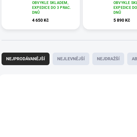
OBVYKLE SKLADEM,
OBVYKLE SK
EXPEDICE DO 3 PRAC.
EXPEDICE DO
DNŮ
DNŮ
4 650 Kč
5 890 Kč
Ř
a
NEJPRODÁVANĚJŠÍ
NEJLEVNĚJŠÍ
NEJDRAŽŠÍ
A
z
e
n
V
í
ý
E3582
p
p
r
i
o
s
d
p
u
r
k
o
t
d