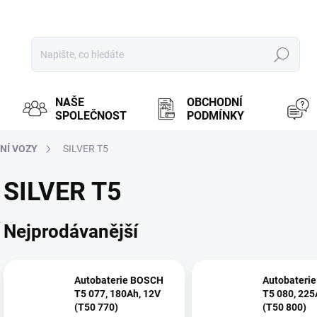
Hledat
NAŠE
OBCHODNÍ
SPOLEČNOST
PODMÍNKY
NÍ VOZY
SILVER T5
SILVER T5
Nejprodávanější
Autobaterie BOSCH
Autobateri
T5 077, 180Ah, 12V
T5 080, 225
(T50 770)
(T50 800)