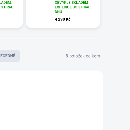
LADEM,
OBVYKLE SKLADEM,
 3 PRAC.
EXPEDICE DO 3 PRAC.
DNŮ
4 290 Kč
3
položek celkem
BECEDNĚ
E3583
E5880