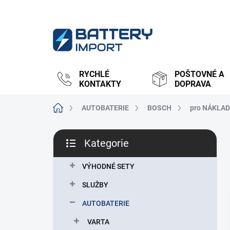
Přejít
na
obsah
RYCHLÉ
POŠTOVNÉ A
KONTAKTY
DOPRAVA
Domů
AUTOBATERIE
BOSCH
pro NÁKLAD
P
Kategorie
o
Přeskočit
s
kategorie
t
VÝHODNÉ SETY
r
SLUŽBY
a
n
AUTOBATERIE
n
VARTA
í