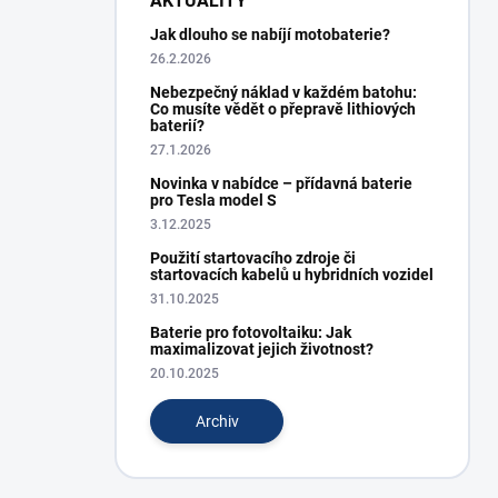
AKTUALITY
Jak dlouho se nabíjí motobaterie?
26.2.2026
Nebezpečný náklad v každém batohu:
Co musíte vědět o přepravě lithiových
baterií?
27.1.2026
Novinka v nabídce – přídavná baterie
pro Tesla model S
3.12.2025
Použití startovacího zdroje či
startovacích kabelů u hybridních vozidel
31.10.2025
Baterie pro fotovoltaiku: Jak
maximalizovat jejich životnost?
20.10.2025
Archiv