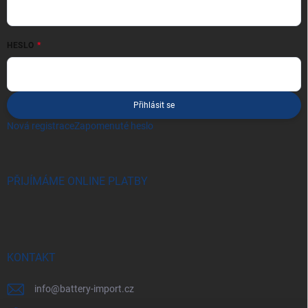
HESLO
Přihlásit se
Nová registrace
Zapomenuté heslo
PŘIJÍMÁME ONLINE PLATBY
KONTAKT
info
@
battery-import.cz