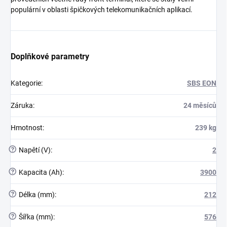
populární v oblasti špičkových telekomunikačních aplikací.
Doplňkové parametry
Kategorie
:
SBS EON
Záruka
:
24 měsíců
Hmotnost
:
239 kg
?
Napětí (V)
:
2
?
Kapacita (Ah)
:
3900
?
Délka (mm)
:
212
?
Šířka (mm)
:
576