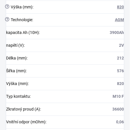
?
Výška (mm)
:
820
?
Technologie
:
AGM
kapacita Ah (10H)
:
3900Ah
napětí (V)
:
2V
Délka (mm)
:
212
Šířka (mm)
:
576
Výška (mm)
:
820
Typ kontaktu
:
M10 F
Zkratový proud (A)
:
36600
Vnitřní odpor (mOhm)
:
0,06