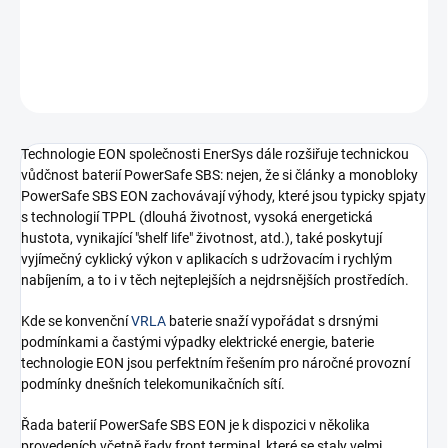
−
+
Přidat do košíku
ZEPTAT SE
HLÍDAT
Technologie EON společnosti EnerSys dále rozšiřuje technickou
vůdčnost baterií PowerSafe SBS: nejen, že si články a monobloky
PowerSafe SBS EON zachovávají výhody, které jsou typicky spjaty
s technologií TPPL (dlouhá životnost, vysoká energetická
hustota, vynikající "shelf life" životnost, atd.), také poskytují
vyjímečný cyklický výkon v aplikacích s udržovacím i rychlým
nabíjením, a to i v těch nejteplejších a nejdrsnějších prostředích.
Kde se konvenční
VRLA
baterie snaží vypořádat s drsnými
podmínkami a častými výpadky elektrické energie, baterie
technologie EON jsou perfektním řešením pro náročné provozní
podmínky dnešních telekomunikačních sítí.
Řada baterií PowerSafe SBS EON je k dispozici v několika
provedeních včetně řady front terminal, které se staly velmi