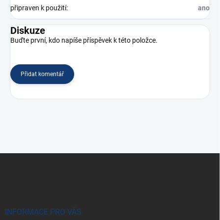
připraven k použití
:
ano
Diskuze
Buďte první, kdo napíše příspěvek k této položce.
Přidat komentář
Z
á
p
a
t
í
INFORMACE PRO VÁS