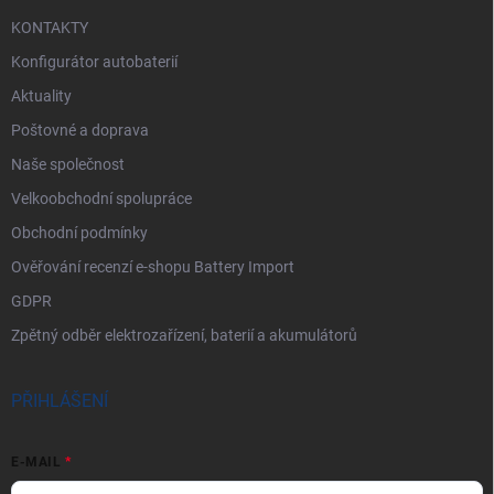
KONTAKTY
Konfigurátor autobaterií
Aktuality
Poštovné a doprava
Naše společnost
Velkoobchodní spolupráce
Obchodní podmínky
Ověřování recenzí e-shopu Battery Import
GDPR
Zpětný odběr elektrozařízení, baterií a akumulátorů
PŘIHLÁŠENÍ
E-MAIL