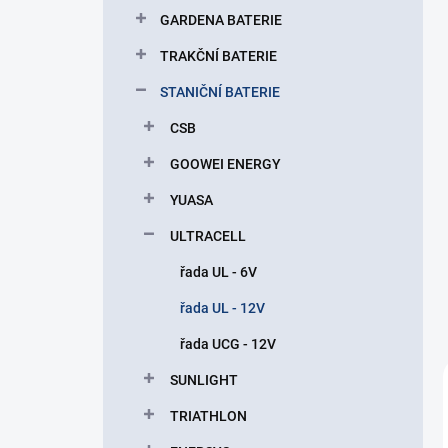
p
GARDENA BATERIE
a
n
TRAKČNÍ BATERIE
e
STANIČNÍ BATERIE
l
CSB
GOOWEI ENERGY
YUASA
ULTRACELL
řada UL - 6V
řada UL - 12V
řada UCG - 12V
SUNLIGHT
TRIATHLON