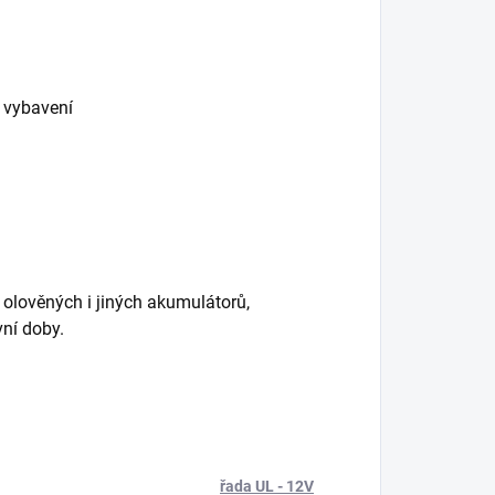
a vybavení
 olověných i jiných akumulátorů,
ní doby.
řada UL - 12V