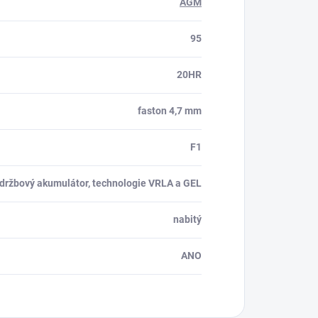
AGM
95
20HR
faston 4,7 mm
F1
údržbový akumulátor, technologie VRLA a GEL
nabitý
ANO