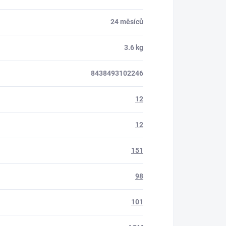
24 měsíců
3.6 kg
8438493102246
12
12
151
98
101