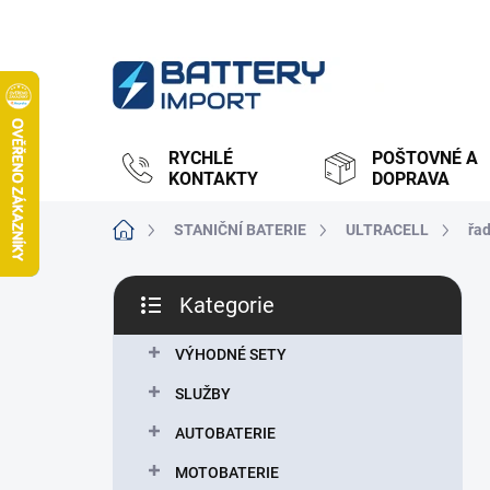
Přejít
na
obsah
RYCHLÉ
POŠTOVNÉ A
KONTAKTY
DOPRAVA
Domů
STANIČNÍ BATERIE
ULTRACELL
řad
P
Kategorie
o
Přeskočit
s
kategorie
t
VÝHODNÉ SETY
r
SLUŽBY
a
n
AUTOBATERIE
n
MOTOBATERIE
í