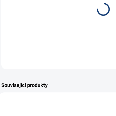
rež
DETA
Související produkty
E7093
E6672