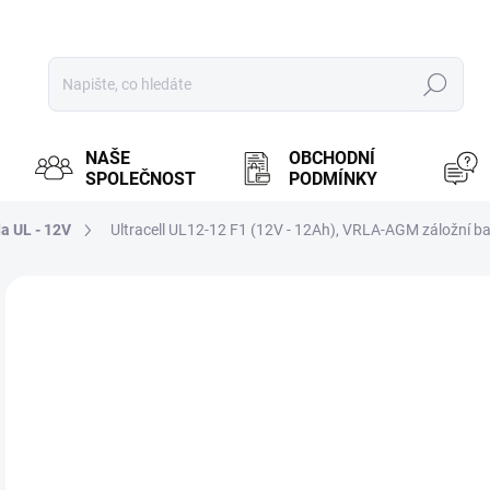
Hledat
NAŠE
OBCHODNÍ
SPOLEČNOST
PODMÍNKY
a UL - 12V
Ultracell UL12-12 F1 (12V - 12Ah), VRLA-AGM záložní ba
ZNAČKA:
ULTRACELL
MOŽ
6
542
Měr
NA
cena
Zálo