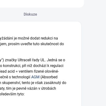
Diskuze
vyžádání je možné dodat redukci na
jem, prosím uveďte tuto skutečnost do
y") značky Ultracell řady UL. Jedná se o
 o konstrukci, při níž dochází k regulaci
lead acid = ventilem řízené olověné-
lečně s technologií
AGM
(Absorbed
m skupenství, tento je však zasáknutý do
aty, tím je pevně vázán v útrobách
 především tyto: