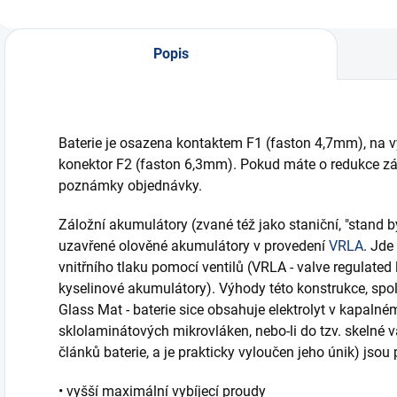
Popis
Baterie je osazena kontaktem F1 (faston 4,7mm), na 
konektor F2 (faston 6,3mm). Pokud máte o redukce zá
poznámky objednávky.
Záložní akumulátory (zvané též jako staniční, "stand b
uzavřené olověné akumulátory v provedení
VRLA
. Jde
vnitřního tlaku pomocí ventilů (VRLA - valve regulated 
kyselinové akumulátory). Výhody této konstrukce, spo
Glass Mat - baterie sice obsahuje elektrolyt v kapalné
sklolaminátových mikrovláken, nebo-li do tzv. skelné v
článků baterie, a je prakticky vyloučen jeho únik) jsou
• vyšší maximální vybíjecí proudy