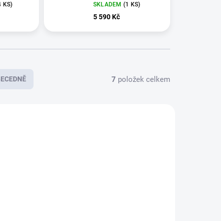
4 KS
)
SKLADEM
(
1 KS
)
5 590 Kč
7
položek celkem
BECEDNĚ
E7647
E8135
KLADEM
SKLADEM