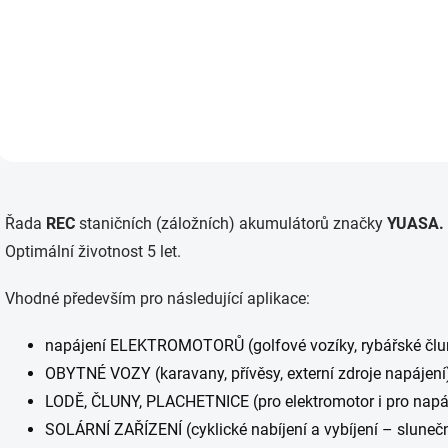
Trakční AGM baterie speciálně
určená pro...
O
v
Řada
REC
staničních (záložních) akumulátorů
značky
YUASA.
l
á
Optimální životnost 5 let.
d
a
Vhodné především pro následující aplikace:
c
í
p
napájení ELEKTROMOTORŮ (golfové vozíky, rybářské čluny
r
OBYTNÉ VOZY (karavany, přívěsy, externí zdroje napájení
v
k
LODĚ, ČLUNY, PLACHETNICE (pro elektromotor i pro napáj
y
SOLÁRNÍ ZAŘÍZENÍ (cyklické nabíjení a vybíjení – slunečn
v