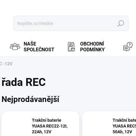
Hledat
NAŠE
OBCHODNÍ
SPOLEČNOST
PODMÍNKY
C - 12V
řada REC
Nejprodávanější
Trakční baterie
Trakční bat
YUASA REC22-12I,
YUASA REC5
22Ah, 12V
50Ah, 12V