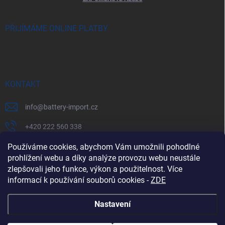
PŘIJÍMÁME ONLINE PLATBY
KONTAKT
info
@
battery-import.cz
+420 222 560 338
+420 774 969 705
Používáme cookies, abychom Vám umožnili pohodlné
prohlížení webu a díky analýze provozu webu neustále
zlepšovali jeho funkce, výkon a použitelnost. Více
informací k používání souborů cookies
-
ZDE
Zboží.cz
Heureka.cz
Battery Import SK
REKLAMACE
Nastavení