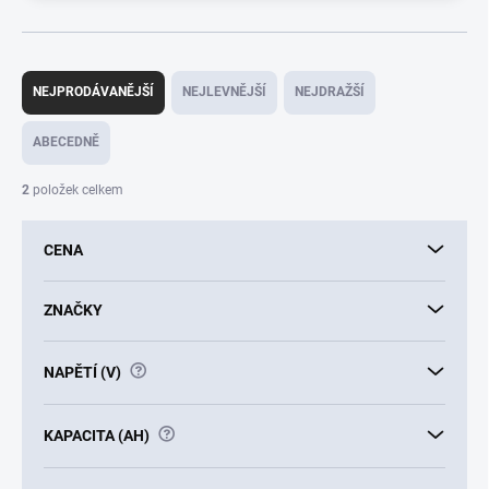
Ř
a
NEJPRODÁVANĚJŠÍ
NEJLEVNĚJŠÍ
NEJDRAŽŠÍ
z
e
ABECEDNĚ
n
í
2
položek celkem
p
r
CENA
o
d
u
ZNAČKY
k
t
?
NAPĚTÍ (V)
ů
?
KAPACITA (AH)