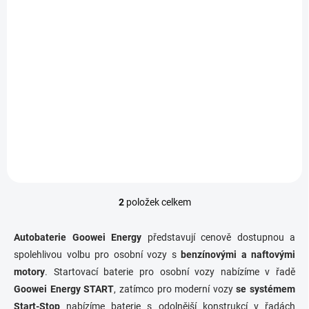
SKLADEM
(
63 KS
)
Autobaterie GOOWEI ENERGY START60-V, 12V,
60Ah, 540A
1 350 Kč
Do košíku
1 115,70 Kč bez DPH
Goowei Energy START60-V - napětí 12V, kapacita...
2
položek celkem
O
v
l
Autobaterie Goowei Energy
představují cenově dostupnou a
á
spolehlivou volbu pro osobní vozy s
benzínovými a naftovými
d
motory
. Startovací baterie pro osobní vozy nabízíme v řadě
a
c
Goowei Energy START
, zatímco pro moderní vozy
se systémem
í
Start-Stop
nabízíme baterie s odolnější konstrukcí v řadách