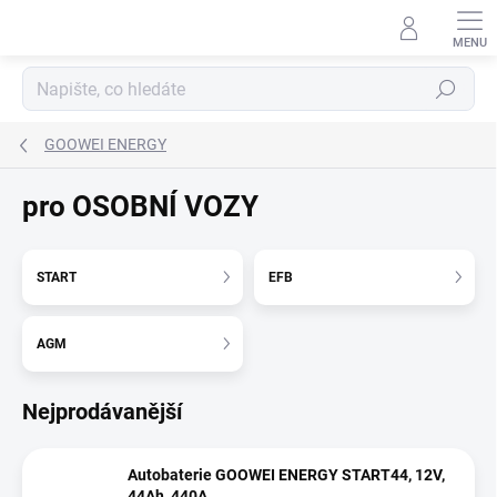
Přejít
na
obsah
Hledat
GOOWEI ENERGY
pro OSOBNÍ VOZY
START
EFB
AGM
Nejprodávanější
Autobaterie GOOWEI ENERGY START44, 12V,
44Ah, 440A