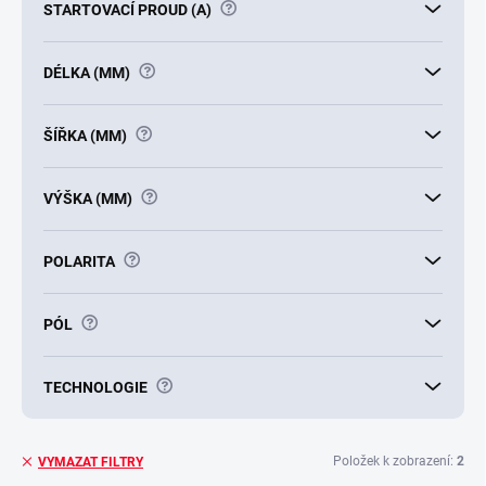
?
STARTOVACÍ PROUD (A)
?
DÉLKA (MM)
?
ŠÍŘKA (MM)
?
VÝŠKA (MM)
?
POLARITA
?
PÓL
?
TECHNOLOGIE
Položek k zobrazení:
2
VYMAZAT FILTRY