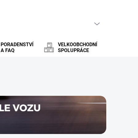
PRÁZDNÝ KOŠÍK
NÁKUPNÍ
KOŠÍK
PORADENSTVÍ
VELKOOBCHODNÍ
A FAQ
SPOLUPRÁCE