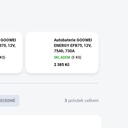
e GOOWEI
Autobaterie GOOWEI
70, 12V,
ENERGY EFB75, 12V,
75Ah, 730A
 KS
)
SKLADEM
(
5 KS
)
2 385 Kč
3
položek celkem
BECEDNĚ
E8241
E8242