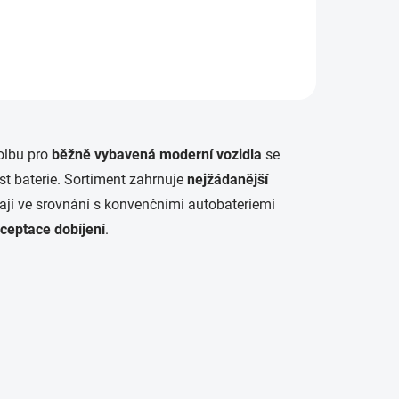
volbu pro
běžně vybavená moderní vozidla
se
t baterie. Sortiment zahrnuje
nejžádanější
jí ve srovnání s konvenčními autobateriemi
ceptace dobíjení
.