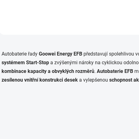
O
v
Autobaterie řady
Goowei Energy EFB
představují spolehlivou 
l
á
systémem Start-Stop
a zvýšenými nároky na cyklickou odolnos
d
kombinace kapacity a obvyklých rozměrů
.
Autobaterie EFB
ma
a
c
zesílenou vnitřní konstrukci desek
a vylepšenou
schopnost ak
í
p
r
v
k
y
v
ý
p
i