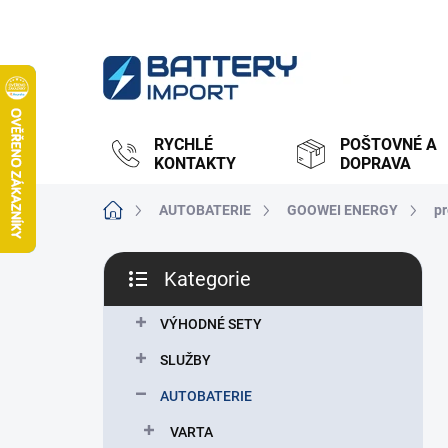
Přejít
na
obsah
RYCHLÉ
POŠTOVNÉ A
KONTAKTY
DOPRAVA
Domů
AUTOBATERIE
GOOWEI ENERGY
p
P
Kategorie
o
Přeskočit
s
kategorie
t
VÝHODNÉ SETY
r
SLUŽBY
a
n
AUTOBATERIE
n
VARTA
í