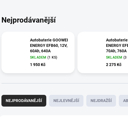
Nejprodávanější
Autobaterie GOOWEI
Autobateri
ENERGY EFB60, 12V,
ENERGY EFB
60Ah, 640A
70Ah, 760A
SKLADEM
(
1 KS
)
SKLADEM
(
3
1 950 Kč
2 275 Kč
Ř
a
NEJPRODÁVANĚJŠÍ
NEJLEVNĚJŠÍ
NEJDRAŽŠÍ
A
z
e
n
V
í
ý
E8240