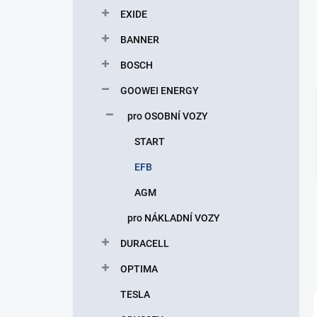
p
EXIDE
a
n
BANNER
e
BOSCH
l
GOOWEI ENERGY
pro OSOBNÍ VOZY
START
EFB
AGM
pro NÁKLADNÍ VOZY
DURACELL
OPTIMA
TESLA