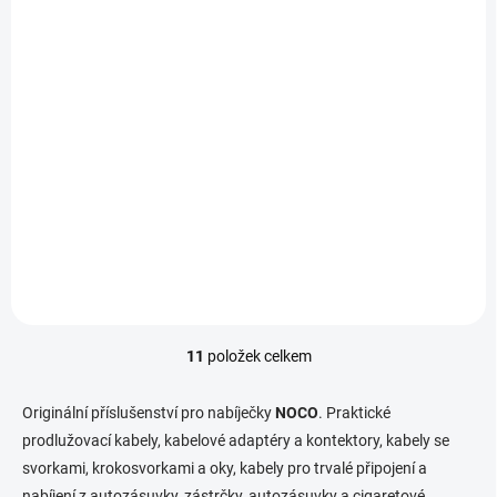
SKLADEM
(
1 KS
)
NOCO GC020 Kabel pro napájení z 12V autozásuvky
se dvěma Cig Plug zásuvkami
490 Kč
Do košíku
404,96 Kč bez DPH
Volitelné příslušenství NOCO
11
položek celkem
O
v
l
Originální příslušenství pro nabíječky
NOCO
. Praktické
á
prodlužovací kabely, kabelové adaptéry a kontektory, kabely se
d
svorkami, krokosvorkami a oky, kabely pro trvalé připojení a
a
c
nabíjení z autozásuvky, zástrčky, autozásuvky a cigaretové