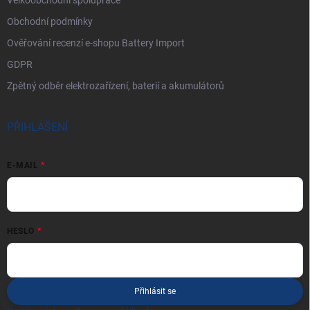
Obchodní podmínky
Ověřování recenzí e-shopu Battery Import
GDPR
Zpětný odběr elektrozařízení, baterií a akumulátorů
PŘIHLÁŠENÍ
E-MAIL
HESLO
Přihlásit se