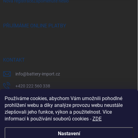
Nová registrace
Zapomenuté heslo
PŘIJÍMÁME ONLINE PLATBY
KONTAKT
info
@
battery-import.cz
+420 222 560 338
+420 774 969 705
Používáme cookies, abychom Vám umožnili pohodlné
prohlížení webu a díky analýze provozu webu neustále
zlepšovali jeho funkce, výkon a použitelnost. Více
informací k používání souborů cookies
-
ZDE
Zboží.cz
Heureka.cz
Battery Import SK
REKLAMACE
Nastavení