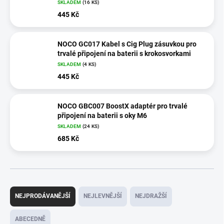
SKLADEM
(
16 KS
)
445 Kč
NOCO GC017 Kabel s Cig Plug zásuvkou pro
trvalé připojení na baterii s krokosvorkami
SKLADEM
(
4 KS
)
445 Kč
NOCO GBC007 BoostX adaptér pro trvalé
připojení na baterii s oky M6
SKLADEM
(
24 KS
)
685 Kč
Ř
a
NEJPRODÁVANĚJŠÍ
NEJLEVNĚJŠÍ
NEJDRAŽŠÍ
z
e
ABECEDNĚ