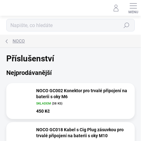
Přejít
na
obsah
Hledat
NOCO
Příslušenství
Nejprodávanější
NOCO GC002 Konektor pro trvalé připojení na
baterii s oky M6
SKLADEM
(
38 KS
)
450 Kč
NOCO GC018 Kabel s Cig Plug zásuvkou pro
trvalé připojení na baterii s oky M10